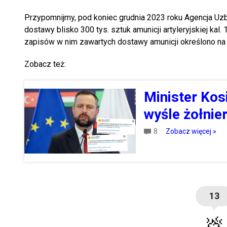
Przypomnijmy, pod koniec grudnia 2023 roku Agencja U
dostawy blisko 300 tys. sztuk amunicji artyleryjskiej ka
zapisów w nim zawartych dostawy amunicji określono na 
Zobacz też:
Minister Kos
wyśle żołnie
8
Zobacz więcej »
13
💩