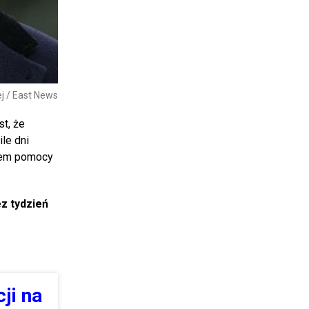
j / East News
st, że
le dni
ciem pomocy
z tydzień
ji na