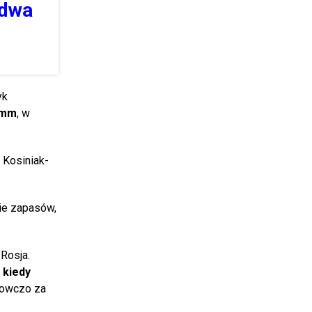
 dwa
yk
5 mm
, w
 Kosiniak-
mie zapasów,
Rosja.
 kiedy
nowczo za