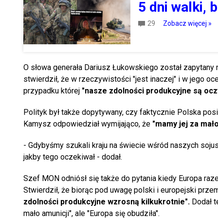
5 dni walki,
29
Zobacz więcej »
O słowa generała Dariusz Łukowskiego został zapytany
stwierdził, że w rzeczywistości "jest inaczej" i w jego o
przypadku której
"nasze zdolności produkcyjne są ocz
Polityk był także dopytywany, czy faktycznie Polska pos
Kamysz odpowiedział wymijająco, że
"mamy jej za mało
- Gdybyśmy szukali kraju na świecie wśród naszych sojus
jakby tego oczekiwał - dodał.
Szef MON odniósł się także do pytania kiedy Europa raz
Stwierdził, że biorąc pod uwagę polski i europejski prz
zdolności produkcyjne wzrosną kilkukrotnie".
Dodał t
mało amunicji", ale "Europa się obudziła".