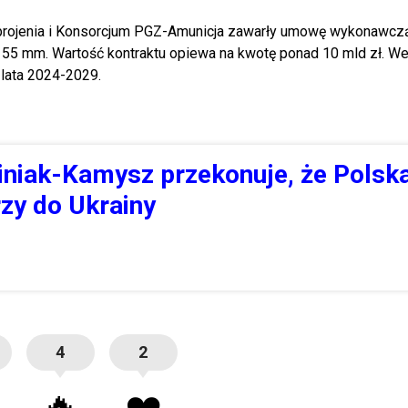
zbrojenia i Konsorcjum PGZ-Amunicja zawarły umowę wykonawcz
l. 155 mm. Wartość kontraktu opiewa na kwotę ponad 10 mld zł. W
lata 2024-2029.
iniak-Kamysz przekonuje, że Polska
rzy do Ukrainy
4
2
🔥
❤️