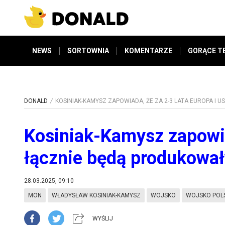
NEWS
SORTOWNIA
KOMENTARZE
GORĄCE T
DONALD
KOSINIAK-KAMYSZ ZAPOWIADA, ŻE ZA 2-3 LATA EUROPA I 
Kosiniak-Kamysz zapowia
łącznie będą produkowały
28.03.2025, 09:10
MON
WŁADYSŁAW KOSINIAK-KAMYSZ
WOJSKO
WOJSKO POLS
WYŚLIJ