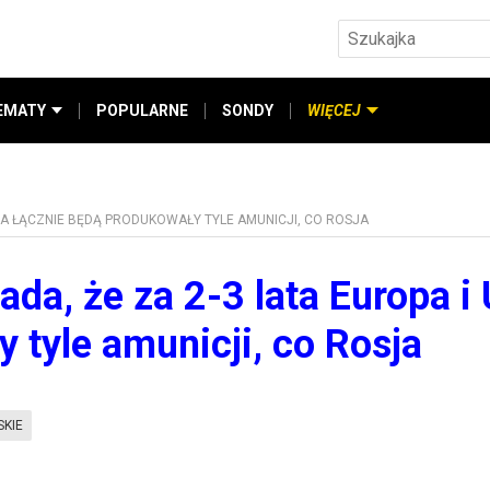
EMATY
POPULARNE
SONDY
WIĘCEJ
USA ŁĄCZNIE BĘDĄ PRODUKOWAŁY TYLE AMUNICJI, CO ROSJA
da, że za 2-3 lata Europa i
 tyle amunicji, co Rosja
KIE