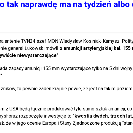
 bo tak naprawdę ma na tydzień albo
 na antenie TVN24 szef MON Władysław Kosiniak-Kamysz. Polit
cenie generał Łukowski mówił
o amunicji artyleryjskiej kal. 15
ywiście niewystarczające"
.
iada zapasy amunicji 155 mm wystarczające tylko na 5 dni wojny.
"
.
zników, to pewnie żaden kraj nie powie, że jest na takim pozio
em z USA będą łącznie produkować tyle samo sztuk amunicji, co 
emysł oraz rozpoczęte inwestycje to
"kwestia dwóch, trzech lat,
eż, że w jego ocenie Europa i Stany Zjednoczone produkują "sta