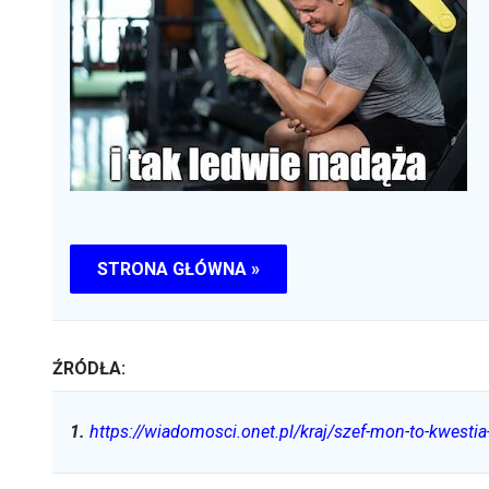
STRONA GŁÓWNA »
ŹRÓDŁA:
1
.
https://wiadomosci.onet.pl/kraj/szef-mon-to-kwestia