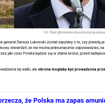
fot. Flickr @ministerstwoobronynarodowe
go
generał Dariusz Łukowski został zapytany o to, czy prawdą je
kowy stwierdził, że nie można jednoznacznie odpowiedzieć, na i
przez jaki czas Polska będzie się w stanie bronić, przed nadejś
adzenia tej walki, ale
obrona mogłaby być prowadzona prze
rzecza, że Polska ma zapas amunic