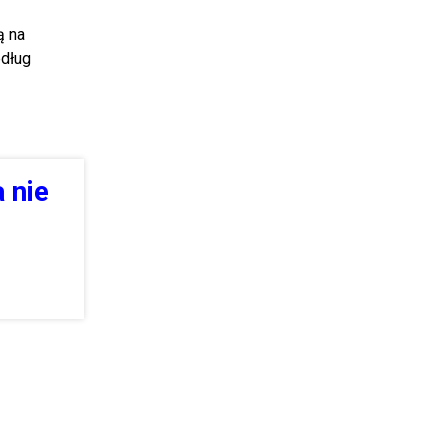
ą na
edług
 nie