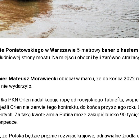
ie Poniatowskiego w Warszawie
5-metrowy
baner z hasłem
udniowej strony mostu. Na miejscu obecni byli zarówno strażacy,
ier Mateusz Morawiecki
obiecał w marcu, że do końca 2022 r
ę nie wydarzyło:
ka PKN Orlen nadal kupuje ropę od rosyjskiego Tatnieftu, wspie
jeśli Orlen nie zerwie tego kontraktu, do końca przyszłego roku
otych. Za taką kwotę armia Putina może zakupić blisko 90 tysięc
enpeace.
e Polska będzie prężnie rozwijać krajowe, odnawialne źródła e