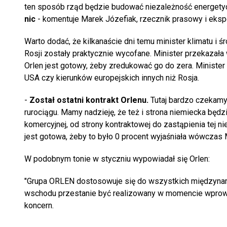
ten sposób rząd będzie budować niezależność energetyc
nic
- komentuje Marek Józefiak, rzecznik prasowy i ekspe
Warto dodać, że kilkanaście dni temu minister klimatu i 
Rosji zostały praktycznie wycofane. Minister przekazał
Orlen jest gotowy, żeby zredukować go do zera. Minister ws
USA czy kierunków europejskich innych niż Rosja.
-
Został ostatni kontrakt Orlenu.
Tutaj bardzo czekamy (
rurociągu. Mamy nadzieję, że też i strona niemiecka będz
komercyjnej, od strony kontraktowej do zastąpienia tej nie
jest gotowa, żeby to było 0 procent wyjaśniała wówczas
W podobnym tonie w styczniu wypowiadał się Orlen:
"Grupa ORLEN dostosowuje się do wszystkich międzynar
wschodu przestanie być realizowany w momencie wprowad
koncern.