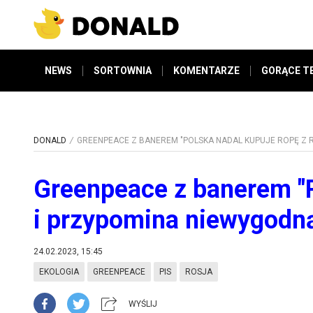
NEWS
SORTOWNIA
KOMENTARZE
GORĄCE T
DONALD
GREENPEACE Z BANEREM "POLSKA NADAL KUPUJE ROPĘ Z 
Greenpeace z banerem "Po
i przypomina niewygodn
24.02.2023, 15:45
EKOLOGIA
GREENPEACE
PIS
ROSJA
WYŚLIJ