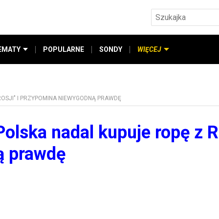
EMATY
POPULARNE
SONDY
WIĘCEJ
ROSJI" I PRZYPOMINA NIEWYGODNĄ PRAWDĘ
lska nadal kupuje ropę z R
ą prawdę