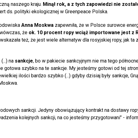
zną naszego kraju.
Minął rok, a z tych zapowiedzi nie został
rt ds. polityki ekologicznej w Greenpeace Polska.
środowiska
Anna Moskwa
zapewniła, że w Polsce surowce ener
a wówczas, że
ok. 10 procent ropy wciąż importowane jest z R
kazała też, że jest wiele alternatyw dla rosyjskiej ropy, jak ta z
...) na
sankcje
, bo w pakiecie sankcyjnym nie ma tego północn
ie gotowa szybko na te sankcje. My jesteśmy gotowi od tej stron
wielkiej ilości bardzo szybko (...) gdyby dzisiaj były sankcje, Gr
 Moskwa.
odowych sankcji. Jedyny obowiązujący kontrakt na dostawy rop
zenia kolejnych sankcji, na co jesteśmy przygotowani" - info