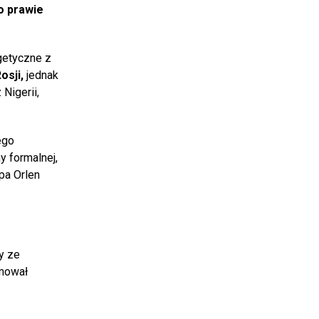
o prawie
getyczne z
osji,
jednak
 Nigerii,
ego
y formalnej,
upa Orlen
y ze
rmował