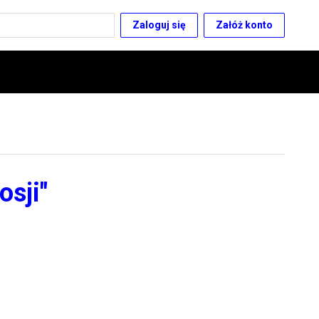
Zaloguj się
Załóż konto
osji"