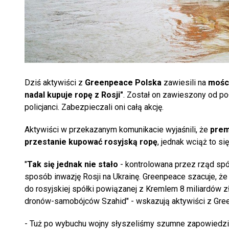
Dziś aktywiści z
Greenpeace Polska
zawiesili na
mośc
nadal kupuje ropę z Rosji"
. Został on zawieszony od poł
policjanci. Zabezpieczali oni całą akcję.
Aktywiści w przekazanym komunikacie wyjaśnili, że
prem
przestanie kupować rosyjską ropę
, jednak wciąż to si
"
Tak się jednak nie stało
- kontrolowana przez rząd spół
sposób inwazję Rosji na Ukrainę. Greenpeace szacuje, że 
do rosyjskiej spółki powiązanej z Kremlem 8 miliardów zł
dronów-samobójców Szahid" - wskazują aktywiści z Gre
- Tuż po wybuchu wojny słyszeliśmy szumne zapowiedzi, ż