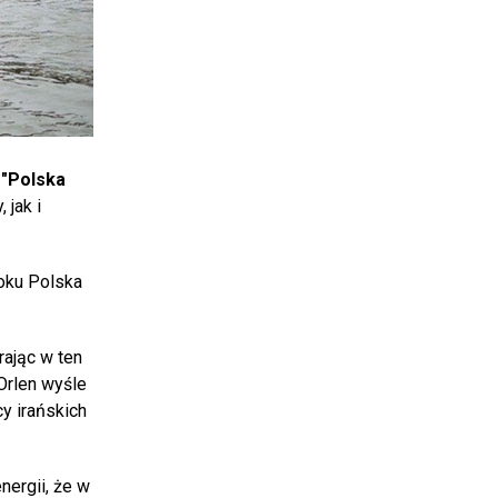
 "Polska
 jak i
oku Polska
rając w ten
 Orlen wyśle
y irańskich
nergii, że w