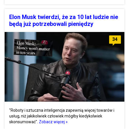
Elon Musk twierdzi, że za 10 lat ludzie nie
będą już potrzebowali pieniędzy
34
"Roboty i sztuczna inteligencja zapewnią więcej towarów i
usług, niż jakikolwiek człowiek mógłby kiedykolwiek
skonsumować".
Zobacz więcej »