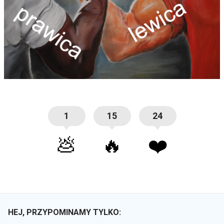
1
15
24
💩
🔥
❤️
HEJ, PRZYPOMINAMY TYLKO: