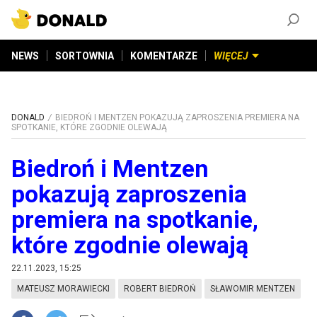
ZAŁÓŻ KONTO
©
2026
DONALD.PL
Wszelkie prawa zastrzeżone
NEWS
SORTOWNIA
KOMENTARZE
WIĘCEJ
DONALD
BIEDROŃ I MENTZEN POKAZUJĄ ZAPROSZENIA PREMIERA NA
SPOTKANIE, KTÓRE ZGODNIE OLEWAJĄ
Biedroń i Mentzen
pokazują zaproszenia
premiera na spotkanie,
które zgodnie olewają
22.11.2023, 15:25
MATEUSZ MORAWIECKI
ROBERT BIEDROŃ
SŁAWOMIR MENTZEN