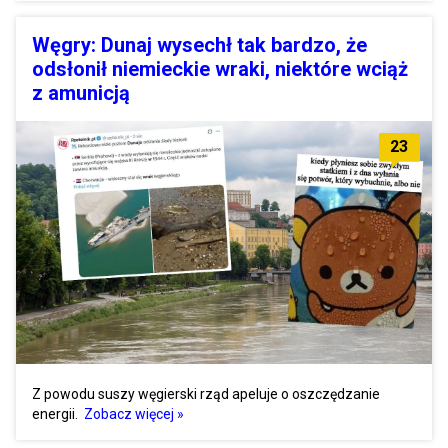
Węgry: Dunaj wysechł tak bardzo, że
odsłonił niemieckie wraki, niektóre wciąż
z amunicją
23
Z powodu suszy węgierski rząd apeluje o oszczędzanie
energii.
Zobacz więcej »