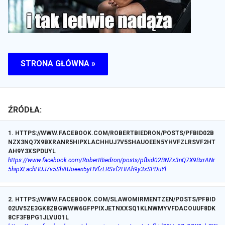
STRONA GŁÓWNA »
ŹRÓDŁA:
1
.
HTTPS://WWW.FACEBOOK.COM/ROBERTBIEDRON/POSTS/PFBID02B
NZX3NQ7X9BXRANR5HIPXLACHHUJ7V5SHAUOEEN5YHVFZLRSVF2HT
AH9Y3XSPDUYL
https://www.facebook.com/RobertBiedron/posts/pfbid02BNZx3nQ7X9BxrANr
5hipXLachHUJ7v5ShAUoeen5yHVfzLRSvf2HtAh9y3xSPDuYl
2
.
HTTPS://WWW.FACEBOOK.COM/SLAWOMIRMENTZEN/POSTS/PFBID
02UV5ZE3GK8ZBGWWW6GFPPIXJETNXXSQ1KLNWMYVFDACOUUF8DK
8CF3FBPG1JLVUO1L