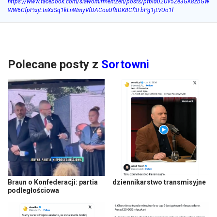
https://www.facebook.com/slawomirmentzen/posts/pfbid02Uv5Ze3GK8zbGW
WW6GfpPixjEtnXxSq1kLnWmyVfDACouUf8DK8Cf3FbPg1jLVUo1l
Polecane posty z
Sortowni
Braun o Konfederacji: partia
dziennikarstwo transmisyjne
podległościowa