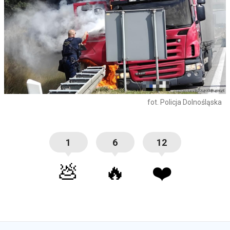
fot. Policja Dolnośląska
1
6
12
💩
🔥
❤️