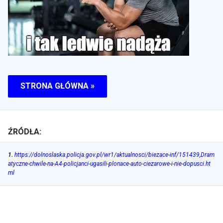
STRONA GŁÓWNA »
ŹRÓDŁA:
1
.
https://dolnoslaska.policja.gov.pl/wr1/aktualnosci/biezace-inf/151439,Dram
atyczne-chwile-na-A4-policjanci-ugasili-plonace-auto-ciezarowe-i-nie-dopusci.ht
ml