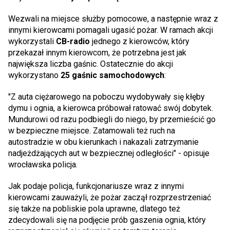
Wezwali na miejsce służby pomocowe, a następnie wraz z
innymi kierowcami pomagali ugasić pożar. W ramach akcji
wykorzystali
CB-radio
jednego z kierowców, który
przekazał innym kierowcom, że potrzebna jest jak
największa liczba gaśnic. Ostatecznie do akcji
wykorzystano
25 gaśnic samochodowych
:
"Z auta ciężarowego na poboczu wydobywały się kłęby
dymu i ognia, a kierowca próbował ratować swój dobytek.
Mundurowi od razu podbiegli do niego, by przemieścić go
w bezpieczne miejsce. Zatamowali też ruch na
autostradzie w obu kierunkach i nakazali zatrzymanie
nadjeżdżających aut w bezpiecznej odległości" - opisuje
wrocławska policja.
Jak podaje policja, funkcjonariusze wraz z innymi
kierowcami zauważyli, że pożar zaczął rozprzestrzeniać
się także na pobliskie pola uprawne, dlatego też
zdecydowali się na podjęcie prób gaszenia ognia, który