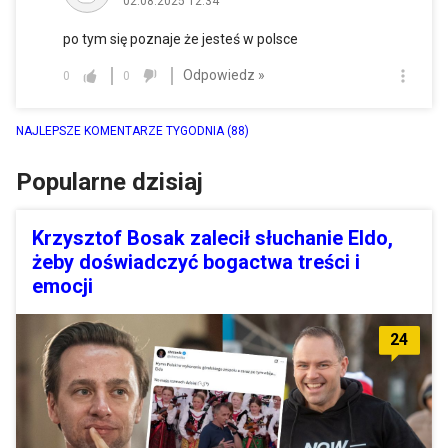
02.08.2025 12:34
po tym się poznaje że jesteś w polsce
Odpowiedz »
0
0
NAJLEPSZE KOMENTARZE TYGODNIA
(88)
Popularne dzisiaj
Krzysztof Bosak zalecił słuchanie Eldo,
żeby doświadczyć bogactwa treści i
emocji
24