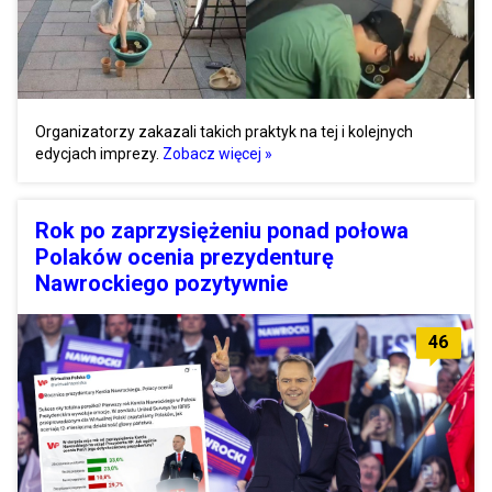
Organizatorzy zakazali takich praktyk na tej i kolejnych
edycjach imprezy.
Zobacz więcej »
Rok po zaprzysiężeniu ponad połowa
Polaków ocenia prezydenturę
Nawrockiego pozytywnie
46