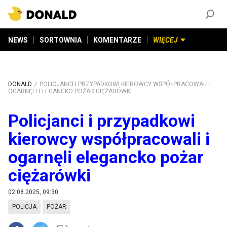
ZAŁÓŻ KONTO
©
2026
DONALD.PL
Wszelkie prawa zastrzeżone
NEWS
SORTOWNIA
KOMENTARZE
WIĘCEJ
DONALD
POLICJANCI I PRZYPADKOWI KIEROWCY WSPÓŁPRACOWALI I
OGARNĘLI ELEGANCKO POŻAR CIĘŻARÓWKI
Policjanci i przypadkowi
kierowcy współpracowali i
ogarnęli elegancko pożar
ciężarówki
02.08.2025, 09:30
POLICJA
POŻAR