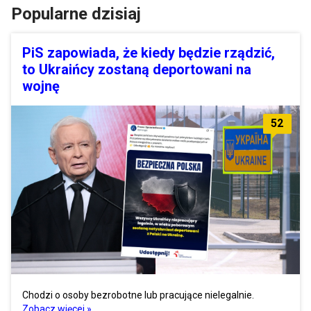
Popularne dzisiaj
PiS zapowiada, że kiedy będzie rządzić,
to Ukraińcy zostaną deportowani na
wojnę
52
Chodzi o osoby bezrobotne lub pracujące nielegalnie.
Zobacz więcej »