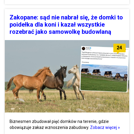
Zakopane: sąd nie nabrał się, że domki to
poidełka dla koni i kazał wszystkie
rozebrać jako samowolkę budowlaną
24
Biznesmen zbudował pięć domków na terenie, gdzie
obowiązuje zakaz wznoszenia zabudowy.
Zobacz więcej »