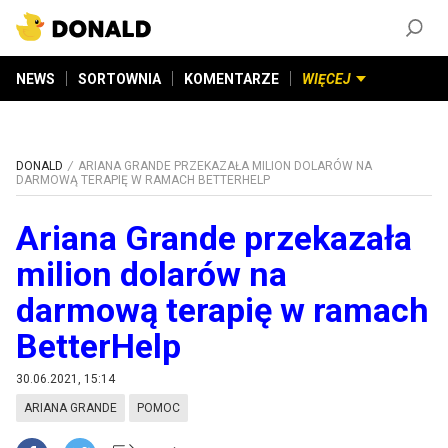
ZAŁÓŻ KONTO
©
2026
DONALD.PL
Wszelkie prawa zastrzeżone
NEWS
SORTOWNIA
KOMENTARZE
WIĘCEJ
DONALD
ARIANA GRANDE PRZEKAZAŁA MILION DOLARÓW NA
DARMOWĄ TERAPIĘ W RAMACH BETTERHELP
Ariana Grande przekazała
milion dolarów na
darmową terapię w ramach
BetterHelp
30.06.2021, 15:14
ARIANA GRANDE
POMOC