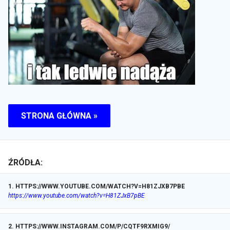
STRONA GŁÓWNA »
ŹRÓDŁA:
1
.
HTTPS://WWW.YOUTUBE.COM/WATCH?V=H81ZJXB7PBE
https://www.youtube.com/watch?v=H81ZJxB7pBE
2
.
HTTPS://WWW.INSTAGRAM.COM/P/CQTF9RXMIG9/