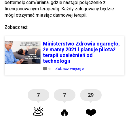
betterhelp.com/ariana, gdzie nastąpi połączenie z
licencjonowanym terapeutą. Każdy zalogowany będzie
mógł otrzymać miesiąc darmowej terapii.
Zobacz też:
Ministerstwo Zdrowia ogarnęło,
że mamy 2021 i planuje pilotaż
terapii uzależnień od
technologii
6
Zobacz więcej »
7
7
29
💩
🔥
❤️