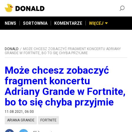
ZAŁÓŻ KONTO
©
2026
DONALD.PL
Wszelkie prawa zastrzeżone
NEWS
SORTOWNIA
KOMENTARZE
WIĘCEJ
DONALD
MOŻE CHCESZ ZOBACZYĆ FRAGMENT KONCERTU ADRIANY
GRANDE W FORTNITE, BO TO SIĘ CHYBA PRZYJMIE
Może chcesz zobaczyć
fragment koncertu
Adriany Grande w Fortnite,
bo to się chyba przyjmie
11.08.2021, 06:00
ARIANA GRANDE
FORTNITE