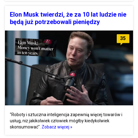
Elon Musk twierdzi, że za 10 lat ludzie nie
będą już potrzebowali pieniędzy
35
"Roboty i sztuczna inteligencja zapewnią więcej towarów i
usług, niż jakikolwiek człowiek mógłby kiedykolwiek
skonsumować".
Zobacz więcej »