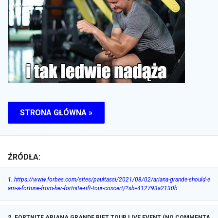
STRONA GŁÓWNA »
ŹRÓDŁA:
1
.
https://www.forbes.com/sites/paultassi/2021/08/02/ariana-grande-should-e
arn-a-fortune-from-her-fortnite-rift-tour-concert/?sh=412793a2130b
2
.
FORTNITE ARIANA GRANDE RIFT TOUR LIVE EVENT (NO COMMENTA