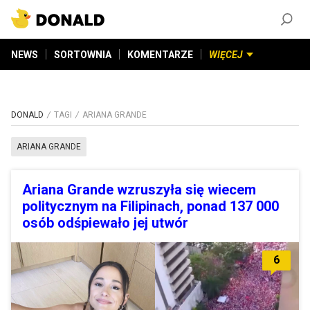
ZAŁÓŻ KONTO
©
2026
DONALD.PL
Wszelkie prawa zastrzeżone
NEWS
SORTOWNIA
KOMENTARZE
WIĘCEJ
DONALD
TAGI
ARIANA GRANDE
ARIANA GRANDE
Ariana Grande wzruszyła się wiecem
politycznym na Filipinach, ponad 137 000
osób odśpiewało jej utwór
6