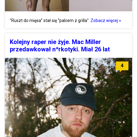
"Ruszt do mięsa” stał się “palcem z grilla".
Zobacz więcej »
Kolejny raper nie żyje. Mac Miller
przedawkował n*rkotyki. Miał 26 lat
4