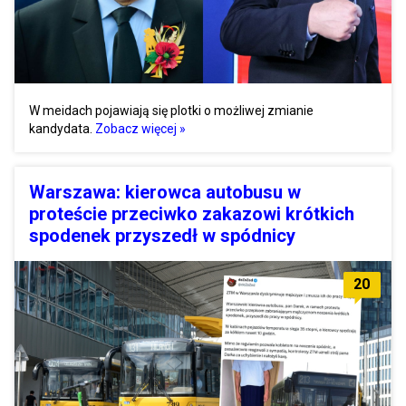
W meidach pojawiają się plotki o możliwej zmianie
kandydata.
Zobacz więcej »
Warszawa: kierowca autobusu w
proteście przeciwko zakazowi krótkich
spodenek przyszedł w spódnicy
20