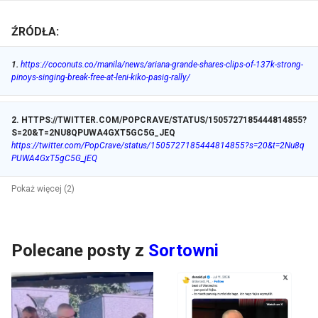
ŹRÓDŁA:
1
.
https://coconuts.co/manila/news/ariana-grande-shares-clips-of-137k-strong-
pinoys-singing-break-free-at-leni-kiko-pasig-rally/
2
.
HTTPS://TWITTER.COM/POPCRAVE/STATUS/1505727185444814855?
S=20&T=2NU8QPUWA4GXT5GC5G_JEQ
https://twitter.com/PopCrave/status/1505727185444814855?s=20&t=2Nu8q
PUWA4GxT5gC5G_jEQ
Pokaż więcej (2)
Polecane posty z
Sortowni