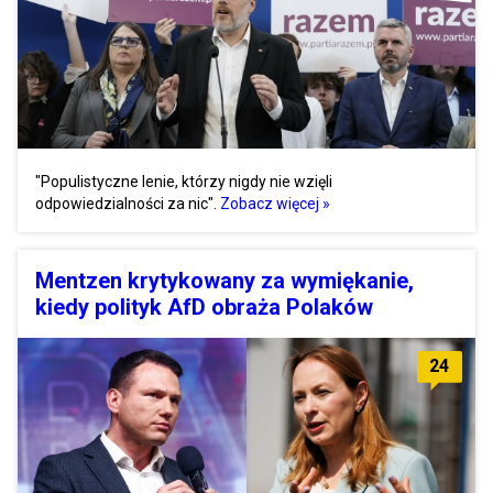
"Populistyczne lenie, którzy nigdy nie wzięli
odpowiedzialności za nic".
Zobacz więcej »
Mentzen krytykowany za wymiękanie,
kiedy polityk AfD obraża Polaków
24