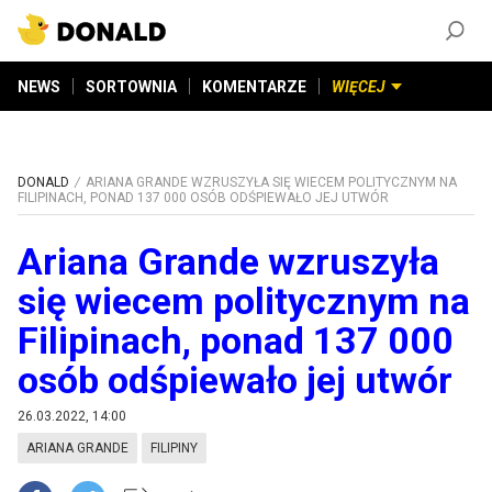
ZAŁÓŻ KONTO
©
2026
DONALD.PL
Wszelkie prawa zastrzeżone
NEWS
SORTOWNIA
KOMENTARZE
WIĘCEJ
DONALD
ARIANA GRANDE WZRUSZYŁA SIĘ WIECEM POLITYCZNYM NA
FILIPINACH, PONAD 137 000 OSÓB ODŚPIEWAŁO JEJ UTWÓR
Ariana Grande wzruszyła
się wiecem politycznym na
Filipinach, ponad 137 000
osób odśpiewało jej utwór
26.03.2022, 14:00
ARIANA GRANDE
FILIPINY