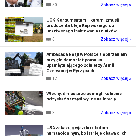
50
Zobacz więcej »
UOKiK argumentami i karami zmusił
producenta Oleju Kujawskiego do
uczciwszego traktowania rolników
6
Zobacz więcej »
Ambasada Rosji w Polsce z oburzeniem
przyjęła demontaż pomnika
upamiętniającego żołnierzy Armii
Czerwonej w Pyrzycach
12
Zobacz więcej »
Włochy: śmieciarze pomogli kobiecie
odzyskać szczęśliwy los na loterię
3
Zobacz więcej »
USA zakazują wjazdu robotom
humanoidalnym, bo istnieje obawa o ich