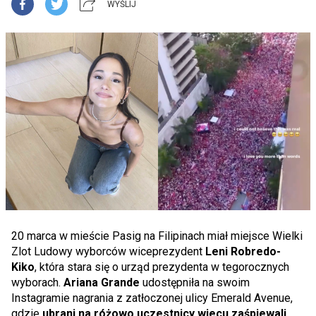
WYŚLIJ
20 marca w mieście Pasig na Filipinach miał miejsce Wielki
Zlot Ludowy wyborców wiceprezydent
Leni Robredo-
Kiko
, która stara się o urząd prezydenta w tegorocznych
wyborach.
Ariana Grande
udostępniła na swoim
Instagramie nagrania z zatłoczonej ulicy Emerald Avenue,
gdzie
ubrani na różowo uczestnicy wiecu zaśpiewali