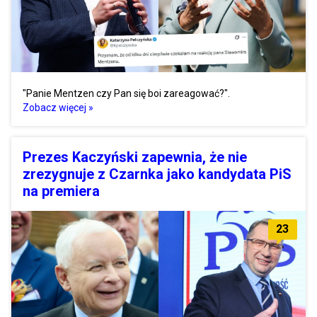
"Panie Mentzen czy Pan się boi zareagować?".
Zobacz więcej »
Prezes Kaczyński zapewnia, że nie
zrezygnuje z Czarnka jako kandydata PiS
na premiera
23