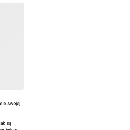
mie swojej
jak są