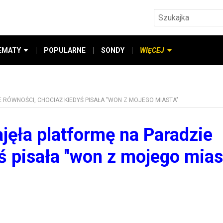
EMATY
POPULARNE
SONDY
WIĘCEJ
RÓWNOŚCI, CHOCIAŻ KIEDYŚ PISAŁA "WON Z MOJEGO MIASTA"
jęła platformę na Paradzie
ś pisała "won z mojego mias