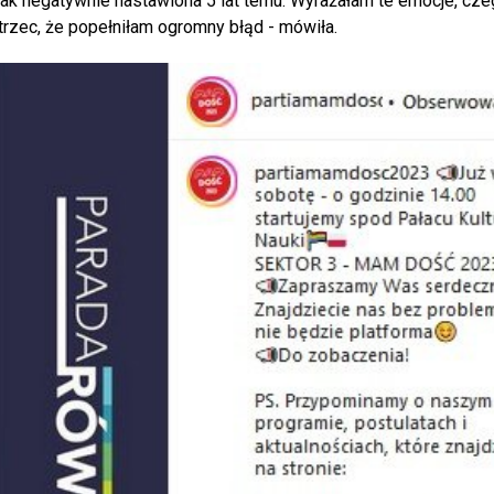
ak negatywnie nastawiona 5 lat temu. Wyrażałam te emocje, czeg
trzec, że popełniłam ogromny błąd - mówiła.