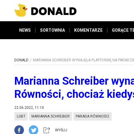
NEWS
SORTOWNIA
KOMENTARZE
GORĄCE T
DONALD
MARIANNA SCHREIBER WYNAJĘŁA PLATFORMĘ NA PARADZIE 
Marianna Schreiber wyna
Równości, chociaż kiedy
22.06.2022, 11:10
LGBT
MARIANNA SCHREIBER
PARADA RÓWNOŚCI
WYŚLIJ