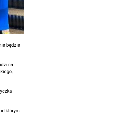
nie będzie
dzi na
skiego,
tyczka
pod którym