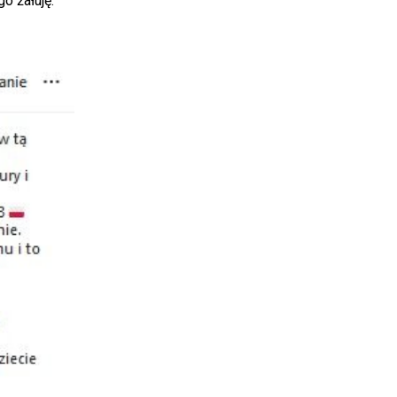
o żałuję.