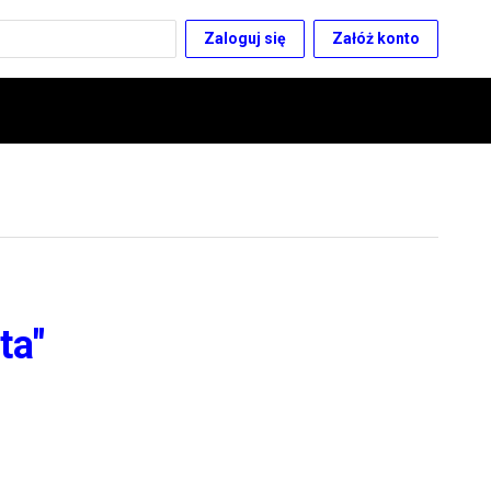
Zaloguj się
Załóż konto
ta"