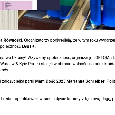
a Równości.
Organizatorzy podkreślają, że w tym roku wydarze
społeczność
LGBT+.
ęstwo Ukrainy! Wzywamy społeczność, organizacje LGBTQIA i lu
Warsaw & Kyiv Pride i stanęli w obronie wolności narodu ukraiń
rady.
 założycielka partii
Mam Dość 2023 Marianna Schreiber.
Poli
chreiber opublikowała w sieci zdjęcie kobiety z tęczową flagą, 