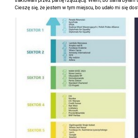
traktowani przez partię rządzącą. Wiem, bo sama byłam t
Cieszę się, że jestem w tym miejscu, bo udało mi się dos