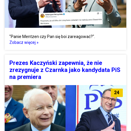
"Panie Mentzen czy Pan się boi zareagować?".
Zobacz więcej »
Prezes Kaczyński zapewnia, że nie
zrezygnuje z Czarnka jako kandydata PiS
na premiera
24