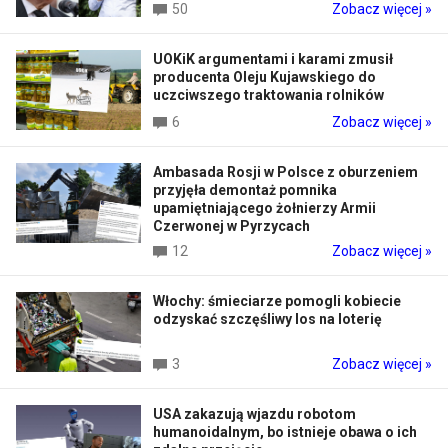
50
Zobacz więcej »
UOKiK argumentami i karami zmusił
producenta Oleju Kujawskiego do
uczciwszego traktowania rolników
6
Zobacz więcej »
Ambasada Rosji w Polsce z oburzeniem
przyjęła demontaż pomnika
upamiętniającego żołnierzy Armii
Czerwonej w Pyrzycach
12
Zobacz więcej »
Włochy: śmieciarze pomogli kobiecie
odzyskać szczęśliwy los na loterię
3
Zobacz więcej »
USA zakazują wjazdu robotom
humanoidalnym, bo istnieje obawa o ich