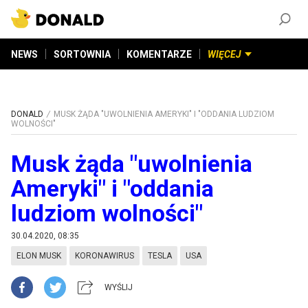
ZAŁÓŻ KONTO
©
2026
DONALD.PL
Wszelkie prawa zastrzeżone
NEWS
SORTOWNIA
KOMENTARZE
WIĘCEJ
DONALD
MUSK ŻĄDA "UWOLNIENIA AMERYKI" I "ODDANIA LUDZIOM
WOLNOŚCI"
Musk żąda "uwolnienia
Ameryki" i "oddania
ludziom wolności"
30.04.2020, 08:35
ELON MUSK
KORONAWIRUS
TESLA
USA
WYŚLIJ