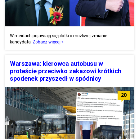
W meidach pojawiają się plotki o możliwej zmianie
kandydata.
Zobacz więcej »
Warszawa: kierowca autobusu w
proteście przeciwko zakazowi krótkich
spodenek przyszedł w spódnicy
20