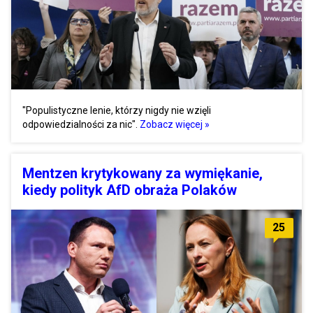
"Populistyczne lenie, którzy nigdy nie wzięli
odpowiedzialności za nic".
Zobacz więcej »
Mentzen krytykowany za wymiękanie,
kiedy polityk AfD obraża Polaków
25