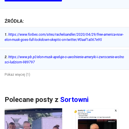
ŹRÓDŁA:
1
.
https://www.forbes.com/sites/rachelsandler/2020/04/29/free-america-now-
elon-musk-goes-full-lockdown-skeptic-on-twitter/#3aaf1a067e95
2
.
https://www.pb.pl/elon-musk-apeluje-o-uwolnienie-ameryki-i-zwrocenie-wolno
sci-ludziom-989797
Pokaż więcej (1)
Polecane posty z
Sortowni