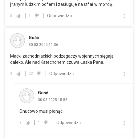
j*anym ludzkim od*em i zasługuje na st*ał w mo*dę.
Odpowiedz »
5
1
Gość
30.03.2025 11:36
Macki zachodniackich podżegaczy wojennych sięgają
daleko. Ale nad Katechonem czuwa Łaska Pana.
Odpowiedz »
2
22
Gość
30.03.2025 15:58
Onucowo musi płonąć
Odpowiedz »
3
1