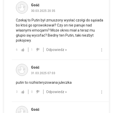
Gość
30.03.2025 20:35
Czekaj to Putin był zmuszony wysłać czołgi do sąsiada
bo ktoś go sprowokował? Czy on nie panuje nad
własnymi emocjami? Może okres miał a teraz mu
głupio się wycofać? Biedny ten Putin, taki niezbyt
pokojowy.
Odpowiedz »
6
1
Gość
31.03.2025 07:03
putin to rozhisteryzowana juleczka
Odpowiedz »
3
0
Gość