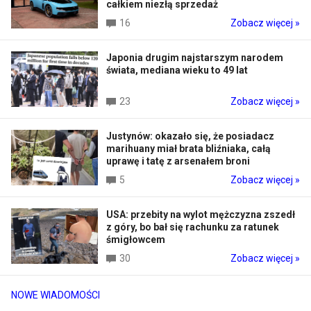
całkiem niezłą sprzedaż
16
Zobacz więcej »
Japonia drugim najstarszym narodem
świata, mediana wieku to 49 lat
23
Zobacz więcej »
Justynów: okazało się, że posiadacz
marihuany miał brata bliźniaka, całą
uprawę i tatę z arsenałem broni
5
Zobacz więcej »
USA: przebity na wylot mężczyzna zszedł
z góry, bo bał się rachunku za ratunek
śmigłowcem
30
Zobacz więcej »
NOWE WIADOMOŚCI