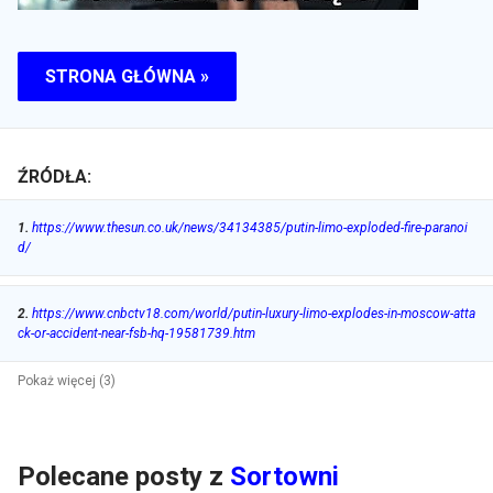
STRONA GŁÓWNA »
ŹRÓDŁA:
1
.
https://www.thesun.co.uk/news/34134385/putin-limo-exploded-fire-paranoi
d/
2
.
https://www.cnbctv18.com/world/putin-luxury-limo-explodes-in-moscow-atta
ck-or-accident-near-fsb-hq-19581739.htm
Pokaż więcej (3)
Polecane posty z
Sortowni