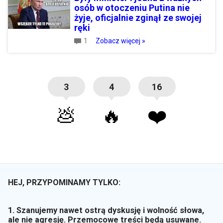
osób w otoczeniu Putina nie
żyje, oficjalnie zginął ze swojej
ręki
1
Zobacz więcej »
3
4
16
💩
🔥
❤️
HEJ, PRZYPOMINAMY TYLKO:
1. Szanujemy nawet ostrą dyskusję i wolność słowa,
ale nie agresję. Przemocowe treści będą usuwane.