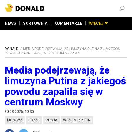
ZAŁÓŻ KONTO
©
2026
DONALD.PL
Wszelkie prawa zastrzeżone
NEWS
SORTOWNIA
KOMENTARZE
WIĘCEJ
DONALD
MEDIA PODEJRZEWAJĄ, ŻE LIMUZYNA PUTINA Z JAKIEGOŚ
POWODU ZAPALIŁA SIĘ W CENTRUM MOSKWY
Media podejrzewają, że
limuzyna Putina z jakiegoś
powodu zapaliła się w
centrum Moskwy
30.03.2025, 10:30
MOSKWA
POŻAR
ROSJA
WŁADIMIR PUTIN