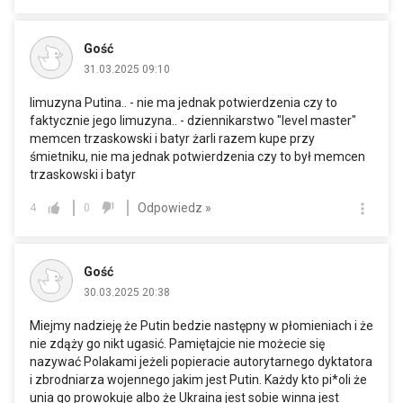
Gość
31.03.2025 09:10
limuzyna Putina.. - nie ma jednak potwierdzenia czy to
faktycznie jego limuzyna.. - dziennikarstwo "level master"
memcen trzaskowski i batyr żarli razem kupe przy
śmietniku, nie ma jednak potwierdzenia czy to był memcen
trzaskowski i batyr
Odpowiedz »
4
0
Gość
30.03.2025 20:38
Miejmy nadzieję że Putin bedzie następny w płomieniach i że
nie zdąży go nikt ugasić. Pamiętajcie nie możecie się
nazywać Polakami jeżeli popieracie autorytarnego dyktatora
i zbrodniarza wojennego jakim jest Putin. Każdy kto pi*oli że
unia go prowokuje albo że Ukraina jest sobie winna jest