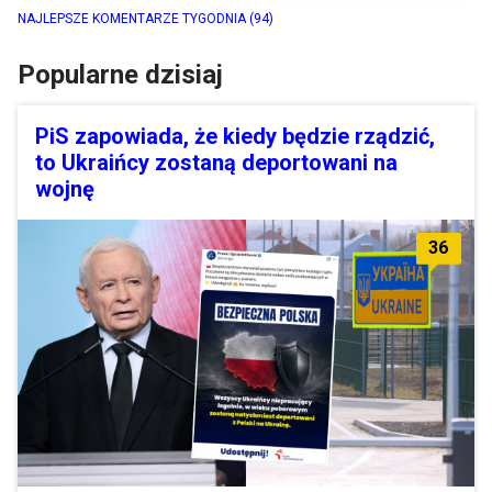
NAJLEPSZE KOMENTARZE TYGODNIA
(94)
Popularne dzisiaj
PiS zapowiada, że kiedy będzie rządzić,
to Ukraińcy zostaną deportowani na
wojnę
36