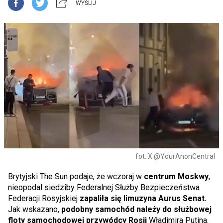
WYŚLIJ
fot. X @YourAnonCentral
Brytyjski The Sun podaje, że wczoraj w
centrum Moskwy
,
nieopodal siedziby Federalnej Służby Bezpieczeństwa
Federacji Rosyjskiej
zapaliła się limuzyna Aurus Senat.
Jak wskazano,
podobny samochód należy do służbowej
floty samochodowej przywódcy Rosji
Władimira Putina.