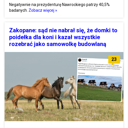
Negatywnie na prezydenturę Nawrockiego patrzy 40,5%
badanych.
Zobacz więcej »
Zakopane: sąd nie nabrał się, że domki to
poidełka dla koni i kazał wszystkie
rozebrać jako samowolkę budowlaną
23