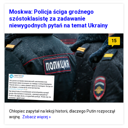
Moskwa: Policja ściga groźnego
szóstoklasistę za zadawanie
niewygodnych pytań na temat Ukrainy
15
Chłopiec zapytał na lekcji historii, dlaczego Putin rozpoczął
wojnę.
Zobacz więcej »