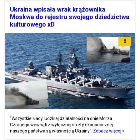
Ukraina wpisała wrak krążownika
Moskwa do rejestru swojego dziedzictwa
kulturowego xD
6
"Wszystkie ślady ludzkiej działalności na dnie Morza
Czarnego wewnątrz wyłącznej strefy ekonomicznej
naszego państwa są własnością Ukrainy".
Zobacz więcej »