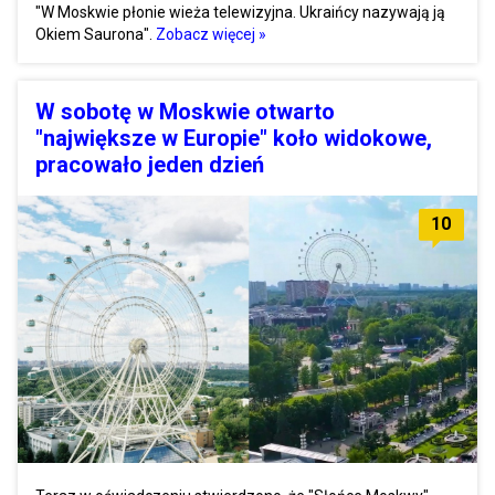
"W Moskwie płonie wieża telewizyjna. Ukraińcy nazywają ją
Okiem Saurona".
Zobacz więcej »
W sobotę w Moskwie otwarto
"największe w Europie" koło widokowe,
pracowało jeden dzień
10