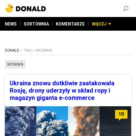
ZAŁÓŻ KONTO
©
2026
DONALD.PL
Wszelkie prawa zastrzeżone
NEWS
SORTOWNIA
KOMENTARZE
WIĘCEJ
DONALD
TAGI
MOSKWA
MOSKWA
Ukraina znowu dotkliwie zaatakowała
Rosję, drony uderzyły w skład ropy i
magazyn giganta e-commerce
10