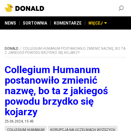
ZAŁÓŻ KONTO
©
2026
DONALD.PL
Wszelkie prawa zastrzeżone
NEWS
SORTOWNIA
KOMENTARZE
WIĘCEJ
DONALD
COLLEGIUM HUMANUM POSTANOWIŁO ZMIENIĆ NAZWĘ, BO TA
Z JAKIEGOŚ POWODU BRZYDKO SIĘ KOJARZY
Collegium Humanum
postanowiło zmienić
nazwę, bo ta z jakiegoś
powodu brzydko się
kojarzy
25.06.2024, 15:45
COLLEGIUM HUMANUM
KORUPCJA NA UCZELNIACH WYŻSZYCH