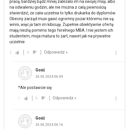
pracę, bardziej bądź mniej zależało im na swojej misji, albo
na odwaleniu godzin, ale nie można z całą pewnością
stwierdzić, że cała uczelnia to tylko drukarka do dyplomów.
Obecny zarząd musi gasić ogromny pożar któremu nie są
winni, więc ja tam im kibicuję. Zupełnie obiektywnie ofertę
mają niezłą pomimo tego ferelnego MBA. I nie jestem ich
studentem, moja matura to żart, nawet jak na prywatne
uczelnie.
Odpowiedz »
2
4
Gość
26.06.2024 06:09
*Ale postawcie się.
Odpowiedz »
1
0
Gość
26.06.2024 06:16