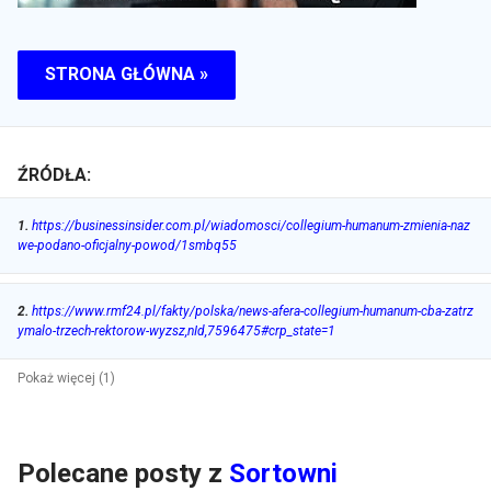
STRONA GŁÓWNA »
ŹRÓDŁA:
1
.
https://businessinsider.com.pl/wiadomosci/collegium-humanum-zmienia-naz
we-podano-oficjalny-powod/1smbq55
2
.
https://www.rmf24.pl/fakty/polska/news-afera-collegium-humanum-cba-zatrz
ymalo-trzech-rektorow-wyzsz,nId,7596475#crp_state=1
Pokaż więcej (1)
Polecane posty z
Sortowni