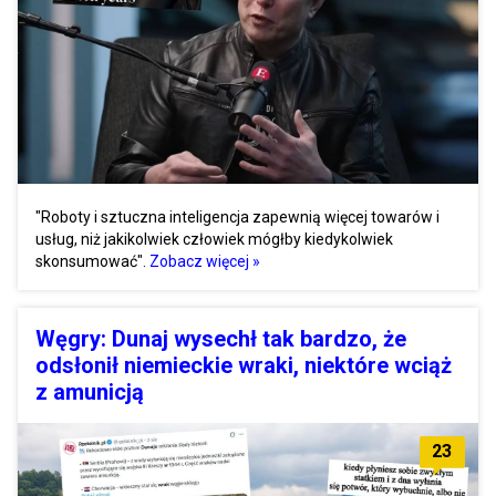
"Roboty i sztuczna inteligencja zapewnią więcej towarów i
usług, niż jakikolwiek człowiek mógłby kiedykolwiek
skonsumować".
Zobacz więcej »
Węgry: Dunaj wysechł tak bardzo, że
odsłonił niemieckie wraki, niektóre wciąż
z amunicją
23