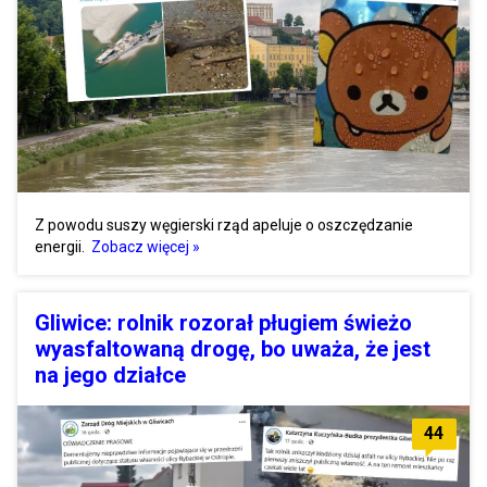
Z powodu suszy węgierski rząd apeluje o oszczędzanie
energii.
Zobacz więcej »
Gliwice: rolnik rozorał pługiem świeżo
wyasfaltowaną drogę, bo uważa, że jest
na jego działce
44