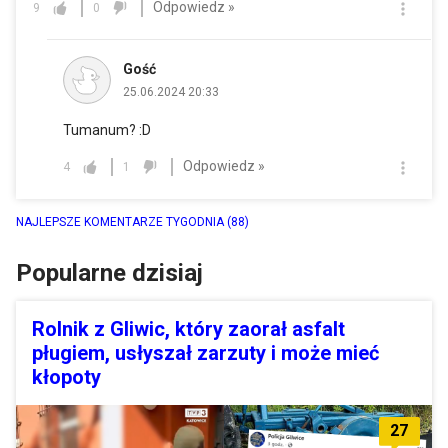
Odpowiedz »
9
0
Gość
25.06.2024 20:33
Tumanum? :D
Odpowiedz »
4
1
NAJLEPSZE KOMENTARZE TYGODNIA
(88)
Popularne dzisiaj
Rolnik z Gliwic, który zaorał asfalt
pługiem, usłyszał zarzuty i może mieć
kłopoty
27