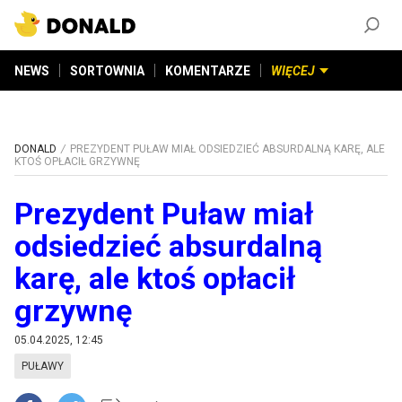
ZAŁÓŻ KONTO
©
2026
DONALD.PL
Wszelkie prawa zastrzeżone
NEWS
SORTOWNIA
KOMENTARZE
WIĘCEJ
DONALD
PREZYDENT PUŁAW MIAŁ ODSIEDZIEĆ ABSURDALNĄ KARĘ, ALE
KTOŚ OPŁACIŁ GRZYWNĘ
Prezydent Puław miał
odsiedzieć absurdalną
karę, ale ktoś opłacił
grzywnę
05.04.2025, 12:45
PUŁAWY