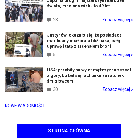
Japonia drugim najstarszym narodem
świata, mediana wieku to 49 lat
23
Zobacz więcej »
Justynów: okazało się, że posiadacz
marihuany miał brata bliźniaka, całą
uprawę i tatę z arsenałem broni
5
Zobacz więcej »
USA: przebity na wylot mężczyzna zszedł
z góry, bo bał się rachunku za ratunek
śmigłowcem
30
Zobacz więcej »
NOWE WIADOMOŚCI
STRONA GŁÓWNA