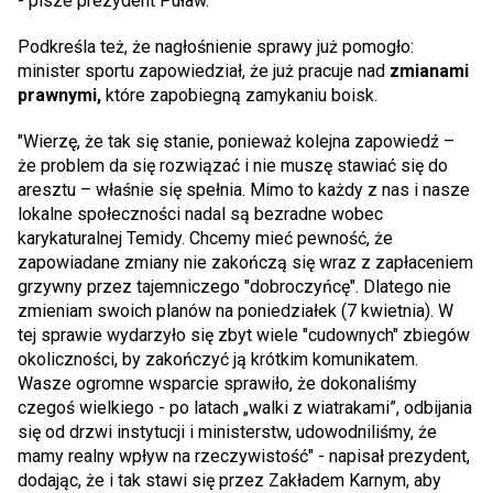
- pisze prezydent Puław.
Podkreśla też, że nagłośnienie sprawy już pomogło:
minister sportu zapowiedział, że już pracuje nad
zmianami
prawnymi,
które zapobiegną zamykaniu boisk.
"Wierzę, że tak się stanie, ponieważ kolejna zapowiedź –
że problem da się rozwiązać i nie muszę stawiać się do
aresztu – właśnie się spełnia. Mimo to każdy z nas i nasze
lokalne społeczności nadal są bezradne wobec
karykaturalnej Temidy. Chcemy mieć pewność, że
zapowiadane zmiany nie zakończą się wraz z zapłaceniem
grzywny przez tajemniczego "dobroczyńcę". Dlatego nie
zmieniam swoich planów na poniedziałek (7 kwietnia). W
tej sprawie wydarzyło się zbyt wiele "cudownych" zbiegów
okoliczności, by zakończyć ją krótkim komunikatem.
Wasze ogromne wsparcie sprawiło, że dokonaliśmy
czegoś wielkiego - po latach „walki z wiatrakami”, odbijania
się od drzwi instytucji i ministerstw, udowodniliśmy, że
mamy realny wpływ na rzeczywistość" - napisał prezydent,
dodając, że i tak stawi się przez Zakładem Karnym, aby