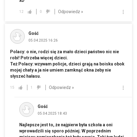
xD
Odpowiedz »
12
0
Gość
05.04.2025 16:26
Polacy: o nie, rodzi się za mało dzieci państwo nic nie
robi! Potrzeba więcej dzieci.
Też Polacy: wzywam policje, dzieci grają na boisku obok
mojej chaty a ja nie umiem zamknąć okna żeby nie
słyszeć hałasu.
Odpowiedz »
15
1
Gość
05.04.2025 18:43
Najlepsze jest to, że najpierw była szkoła a oni
wprowadzili się sporo później. W poprzednim