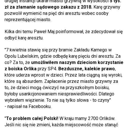
drugiej instancji ukarał miasto grzywną w wysokości
5 tys.
zł za złamanie sądowego zakazu z 2018.
Karę grzywny
pozwolił wymienić na pięć dni aresztu wobec osoby
reprezentującej miasto.
Kilka dni temu Paweł Maj poinformował, że zdecydował się
odbyć karę aresztu.
"7 kwietnia stawię się przy bramie Zakładu Karnego w
Opolu Lubelskim, gdzie odbędę karę pięciu dni aresztu. Za
co? Za to, że
umożliwiłem naszym dzieciom korzystanie
z boiska Orlika
przy SP4.
Bezduszne, kalekie prawo
,
które uderza wprost w dzieci. Przez lata ciągną się wyroki,
które są absurdem. Zapłacenie przez miasto grzywny za
to, że dzieci mogą ćwiczyć na przyszkolnym boisku,
byłoby usankcjonowaniem niesprawiedliwości. Dlatego
wybrałem więzienie. To nie są tylko słowa - to czyny"
- napisał na Facebooku.
"
To problem całej Polski!
W kraju mamy 2700 Orlików.
Jeśli nic się nie zmieni, każda miejscowość może stanąć