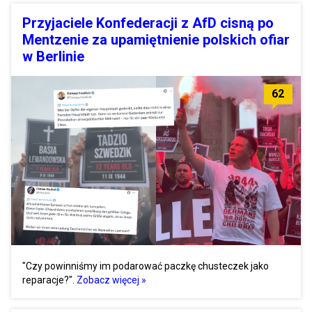
Przyjaciele Konfederacji z AfD cisną po
Mentzenie za upamiętnienie polskich ofiar
w Berlinie
62
"Czy powinniśmy im podarować paczkę chusteczek jako
reparacje?".
Zobacz więcej »