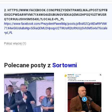
2
.
HTTPS://WWW.FACEBOOK.COM/PREZYDENTPAWELMAJ/POSTS/PFB
ID02CPWDAR9FVMI71X4WG6UDUBUNGV5EKAQEMU2HPSQYU2TWUSR
QTCR9UUJSVH5M5S4XL?LOCALE=PL_PL
https://www.facebook.com/PrezydentPawelMaj/posts/pfbid02CpWDaR9FVMi
71X4wG6UduBuNgv5EkaQEMU2HpsqyU2TWUsRQtcR9UUjSvh5M5s4xl?locale
=pl_PL
Pokaż więcej (1)
Polecane posty z
Sortowni