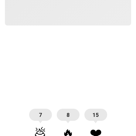
7
8
15
💩
🔥
❤️