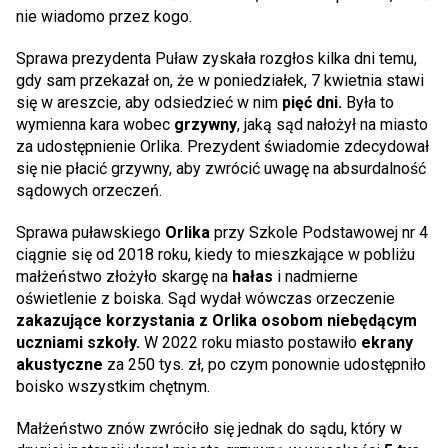
nie wiadomo przez kogo.
Sprawa prezydenta Puław zyskała rozgłos kilka dni temu,
gdy sam przekazał on, że w poniedziałek, 7 kwietnia stawi
się w areszcie, aby odsiedzieć w nim
pięć dni.
Była to
wymienna kara wobec
grzywny
, jaką sąd nałożył na miasto
za udostępnienie Orlika. Prezydent świadomie zdecydował
się nie płacić grzywny, aby zwrócić uwagę na absurdalność
sądowych orzeczeń.
Sprawa puławskiego
Orlika
przy Szkole Podstawowej nr 4
ciągnie się od 2018 roku, kiedy to mieszkające w pobliżu
małżeństwo złożyło skargę na
hałas
i nadmierne
oświetlenie z boiska. Sąd wydał wówczas orzeczenie
zakazujące korzystania z Orlika osobom niebędącym
uczniami szkoły.
W 2022 roku miasto postawiło
ekrany
akustyczne
za 250 tys. zł, po czym ponownie udostępniło
boisko wszystkim chętnym.
Małżeństwo znów zwróciło się jednak do sądu, który w