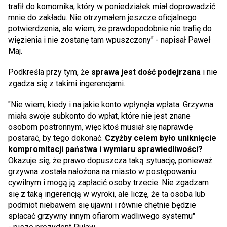
trafił do komornika, który w poniedziałek miał doprowadzić
mnie do zakładu. Nie otrzymałem jeszcze oficjalnego
potwierdzenia, ale wiem, że prawdopodobnie nie trafię do
więzienia i nie zostanę tam wpuszczony" - napisał Paweł
Maj.
Podkreśla przy tym, że
sprawa jest dość podejrzana
i nie
zgadza się z takimi ingerencjami.
"Nie wiem, kiedy i na jakie konto wpłynęła wpłata. Grzywna
miała swoje subkonto do wpłat, które nie jest znane
osobom postronnym, więc ktoś musiał się naprawdę
postarać, by tego dokonać.
Czyżby celem było uniknięcie
kompromitacji państwa i wymiaru sprawiedliwości?
Okazuje się, że prawo dopuszcza taką sytuację, ponieważ
grzywna została nałożona na miasto w postępowaniu
cywilnym i mogą ją zapłacić osoby trzecie. Nie zgadzam
się z taką ingerencją w wyroki, ale liczę, że ta osoba lub
podmiot niebawem się ujawni i równie chętnie będzie
spłacać grzywny innym ofiarom wadliwego systemu"