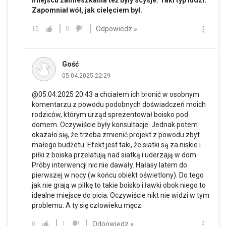
miejscu zamieszkania też były scysje. Taki typ ludzi.
Zapomniał wół, jak cielęciem był.
Odpowiedz »
15
0
Gość
05.04.2025 22:29
@05.04.2025 20:43 a chciałem ich bronić w osobnym
komentarzu z powodu podobnych doświadczeń moich
rodziców, którym urząd sprezentował boisko pod
domem. Oczywiście były konsultacje. Jednak potem
okazało się, że trzeba zmienić projekt z powodu zbyt
małego budżetu. Efekt jest taki, że siatki są za niskie i
piłki z boiska przelatują nad siatką i uderzają w dom.
Próby interwencji nic nie dawały. Hałasy latem do
pierwszej w nocy (w końcu obiekt oświetlony). Do tego
jak nie grają w piłkę to takie boisko i ławki obok niego to
idealne miejsce do picia. Oczywiście nikt nie widzi w tym
problemu. A ty się człowieku męcz.
Odpowiedz »
0
1