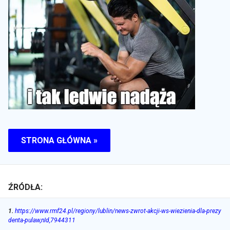
STRONA GŁÓWNA »
ŹRÓDŁA:
1
.
https://www.rmf24.pl/regiony/lublin/news-zwrot-akcji-ws-wiezienia-dla-prezy
denta-pulaw,nId,7944311