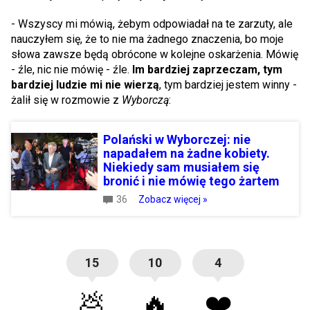
- Wszyscy mi mówią, żebym odpowiadał na te zarzuty, ale
nauczyłem się, że to nie ma żadnego znaczenia, bo moje
słowa zawsze będą obrócone w kolejne oskarżenia. Mówię
- źle, nic nie mówię - źle.
Im bardziej zaprzeczam, tym
bardziej ludzie mi nie wierzą
, tym bardziej jestem winny -
żalił się w rozmowie z
Wyborczą
:
Polański w Wyborczej: nie
napadałem na żadne kobiety.
Niekiedy sam musiałem się
bronić i nie mówię tego żartem
36
Zobacz więcej »
15
10
4
💩
🔥
❤️