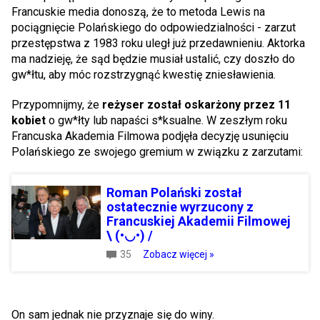
Francuskie media donoszą, że to metoda Lewis na
pociągnięcie Polańskiego do odpowiedzialności - zarzut
przestępstwa z 1983 roku uległ już przedawnieniu. Aktorka
ma nadzieję, że sąd będzie musiał ustalić, czy doszło do
gw*łtu, aby móc rozstrzygnąć kwestię zniesławienia.
Przypomnijmy, że
reżyser został oskarżony przez 11
kobiet
o gw*łty lub napaści s*ksualne. W zeszłym roku
Francuska Akademia Filmowa podjęła decyzję usunięciu
Polańskiego ze swojego gremium w związku z zarzutami:
Roman Polański został
ostatecznie wyrzucony z
Francuskiej Akademii Filmowej
\ (•◡•) /
35
Zobacz więcej »
On sam jednak nie przyznaje się do winy.