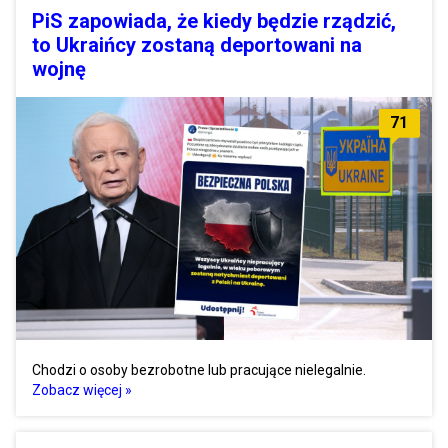
PiS zapowiada, że kiedy będzie rządzić,
to Ukraińcy zostaną deportowani na
wojnę
71
Chodzi o osoby bezrobotne lub pracujące nielegalnie.
Zobacz więcej »