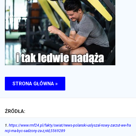
STRONA GŁÓWNA »
ŹRÓDŁA:
1
.
https://www.rmf24.pl/fakty/swiat/news-polanski-uslyszal-nowy-zarzut-we-fra
ncji-ma-byc-sadzony-za-z,nId,5569289