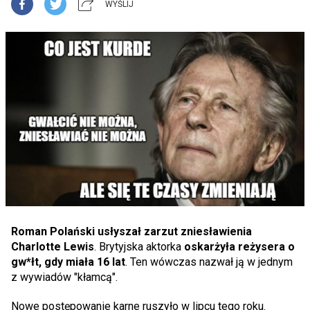
WYŚLIJ
Roman Polański usłyszał zarzut zniesławienia
Charlotte Lewis
. Brytyjska aktorka
oskarżyła reżysera o
gw*łt, gdy miała 16 lat
. Ten wówczas nazwał ją w jednym
z wywiadów "kłamcą".
Nowe postępowanie karne ruszyło w lipcu tego roku.