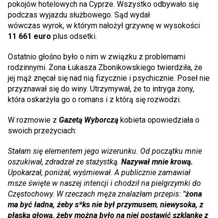
pokojów hotelowych na Cyprze. Wszystko odbywało się
podczas wyjazdu służbowego. Sąd wydał
wówczas wyrok, w którym nałożył grzywnę w wysokości
11 661 euro
plus odsetki.
Ostatnio głośno było o nim w związku z problemami
rodzinnymi. Żona Łukasza Zbonikowskiego twierdziła, że
jej mąż znęcał się nad nią fizycznie i psychicznie. Poseł nie
przyznawał się do winy. Utrzymywał, że to intryga żony,
która oskarżyła go o romans i z którą się rozwodzi.
W rozmowie z
Gazetą Wyborczą
kobieta opowiedziała o
swoich przeżyciach:
Stałam się elementem jego wizerunku. Od początku mnie
oszukiwał, zdradzał ze stażystką.
Nazywał mnie krową.
Upokarzał, poniżał, wyśmiewał. A publicznie zamawiał
msze święte w naszej intencji i chodził na pielgrzymki do
Częstochowy. W rzeczach męża znalazłam przepis:
"żona
ma być ładna, żeby s*ks nie był przymusem
,
niewysoka, z
płaską głową, żeby można było na niej postawić szklankę z