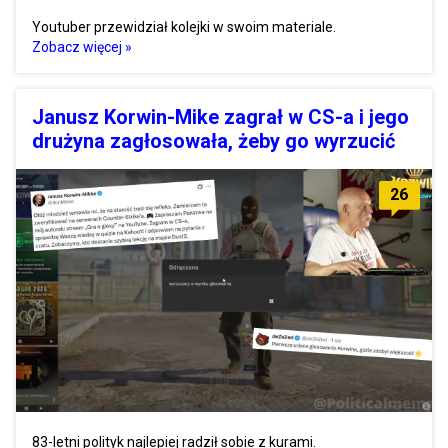
Youtuber przewidział kolejki w swoim materiale.
Zobacz więcej »
Janusz Korwin-Mike zagrał w CS-a i jego
drużyna zagłosowała, żeby go wyrzucić
26
83-letni polityk najlepiej radził sobie z kurami.