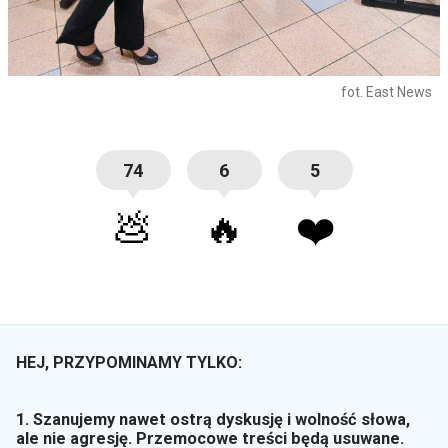
fot. East News
74
6
5
💩
🔥
❤️
HEJ, PRZYPOMINAMY TYLKO:
1. Szanujemy nawet ostrą dyskusję i wolność słowa,
ale nie agresję. Przemocowe treści będą usuwane.