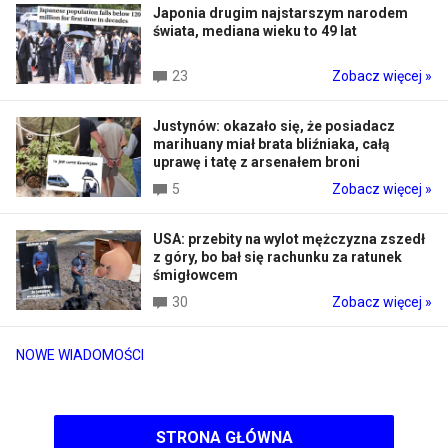
Japonia drugim najstarszym narodem
świata, mediana wieku to 49 lat
23
Zobacz więcej »
Justynów: okazało się, że posiadacz
marihuany miał brata bliźniaka, całą
uprawę i tatę z arsenałem broni
5
Zobacz więcej »
USA: przebity na wylot mężczyzna zszedł
z góry, bo bał się rachunku za ratunek
śmigłowcem
30
Zobacz więcej »
NOWE WIADOMOŚCI
STRONA GŁÓWNA