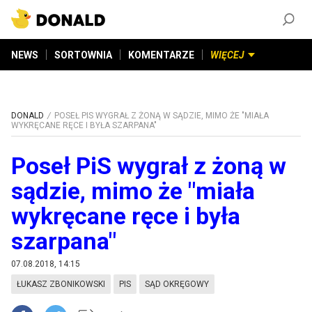
ZAŁÓŻ KONTO
©
2026
DONALD.PL
Wszelkie prawa zastrzeżone
NEWS
SORTOWNIA
KOMENTARZE
WIĘCEJ
DONALD
POSEŁ PIS WYGRAŁ Z ŻONĄ W SĄDZIE, MIMO ŻE "MIAŁA
WYKRĘCANE RĘCE I BYŁA SZARPANA"
Poseł PiS wygrał z żoną w
sądzie, mimo że "miała
wykręcane ręce i była
szarpana"
07.08.2018, 14:15
ŁUKASZ ZBONIKOWSKI
PIS
SĄD OKRĘGOWY