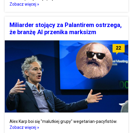
Zobacz więcej »
Miliarder stojący za Palantirem ostrzega,
że branżę AI przenika marksizm
22
Alex Karp boi się "malutkiej grupy" wegetarian-pacyfistów.
Zobacz więcej »