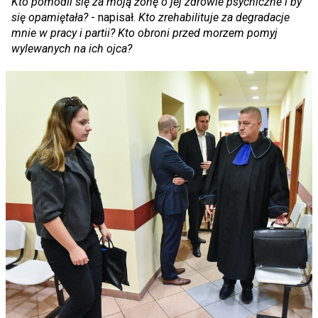
Kto pomodli się za moją żonę o jej zdrowie psychiczne i by
się opamiętała?
- napisał.
Kto zrehabilituje za degradacje
mnie w pracy i partii? Kto obroni przed morzem pomyj
wylewanych na ich ojca?