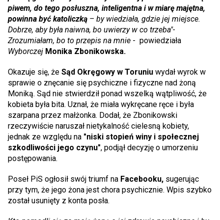
piwem, do tego posłuszna, inteligentna i w miarę majętna,
powinna być katoliczką
– by wiedziała, gdzie jej miejsce.
Dobrze, aby była naiwna, bo uwierzy w co trzeba"-
Zrozumiałam, bo to przepis na mnie
- powiedziała
Wyborczej
Monika Zbonikowska.
Okazuje się, że
Sąd Okręgowy w Toruniu
wydał wyrok w
sprawie o znęcanie się psychiczne i fizyczne nad żoną
Moniką. Sąd nie stwierdził ponad wszelką wątpliwość, że
kobieta była bita. Uznał, że miała wykręcane ręce i była
szarpana przez małżonka. Dodał, że Zbonikowski
rzeczywiście naruszał nietykalność cielesną kobiety,
jednak ze względu na
"niski stopień winy i społecznej
szkodliwości jego czynu"
, podjął decyzję o umorzeniu
postępowania.
Poseł PiS ogłosił swój triumf na
Facebooku,
sugerując
przy tym, że jego żona jest chora psychicznie. Wpis szybko
został usunięty z konta posła.