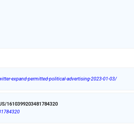
tter-expand-permitted-political-advertising-2023-01-03/
S/1610399203481784320
481784320