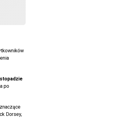
żytkowników
enia
istopadzie
a po
ą znaczące
ack Dorsey,