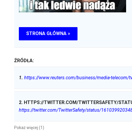
STRONA GŁÓWNA »
ŹRÓDŁA:
1
.
https://www.reuters.com/business/media-telecom/twi
2
.
HTTPS://TWITTER.COM/TWITTERSAFETY/STATU
https://twitter.com/TwitterSafety/status/1610399203
Pokaż więcej (1)