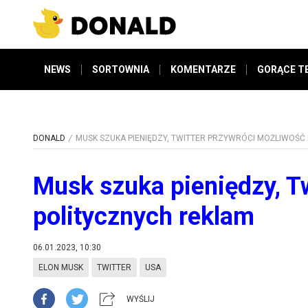
NEWS
SORTOWNIA
KOMENTARZE
GORĄCE T
DONALD
MUSK SZUKA PIENIĘDZY, TWITTER PRZYWRÓCI MOŻLIWOŚĆ
Musk szuka pieniędzy, T
politycznych reklam
06.01.2023, 10:30
ELON MUSK
TWITTER
USA
WYŚLIJ