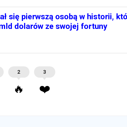
ł się pierwszą osobą w historii, kt
 mld dolarów ze swojej fortuny
2
3
🔥
❤️