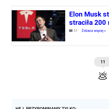
Elon Musk sta
straciła 200
51
Zobacz więcej »
11
💩
HEJ, PRZYPOMINAMY TYLKO: