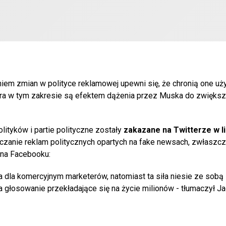
iem zmian w polityce reklamowej upewni się, że chronią one u
tera w tym zakresie są efektem dążenia przez Muska do zwiększ
ityków i partie polityczne zostały
zakazane na Twitterze w l
zanie reklam politycznych opartych na fake newsach, zwłaszcz
 na Facebooku:
a dla komercyjnym marketerów, natomiast ta siła niesie ze sob
a głosowanie przekładające się na życie milionów - tłumaczył J