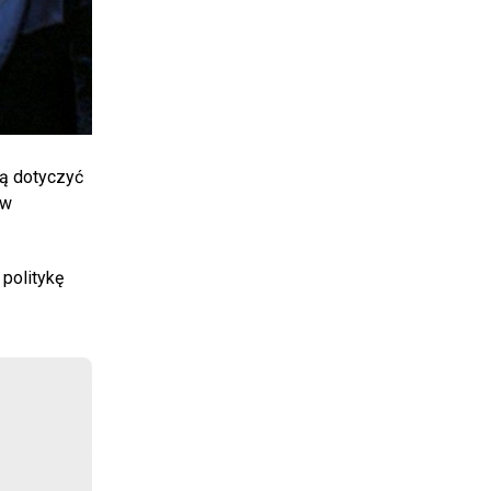
ją dotyczyć
 w
politykę