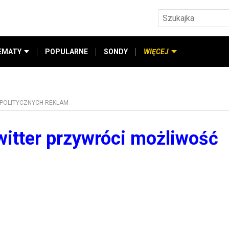
EMATY
POPULARNE
SONDY
WIĘCEJ
 POLITYCZNYCH REKLAM
witter przywróci możliwość