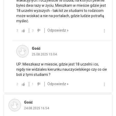
wakacyjnych. I oczywiście te studia, na których pewnie
byłeś dwa razy w życiu. Mieszkam w mieście gdzie jest
18 uczelni wyższych - taki kit ze studiami to rodzicom
może wciskać a nie na portalach, gdzie ludzie potrafią
myśleć.
Odpowiedz »
3
3
Gość
25.08.2025 15:04
UP: Mieszkasz w miescie, gdzie jest 18 uczelni i co,
nigdy nie widziales kierunku nauczycielskiego czy co cie
boli z tymi studiami ?
Odpowiedz »
2
1
Gość
24.08.2025 16:54