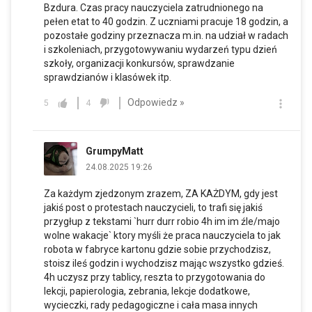
Bzdura. Czas pracy nauczyciela zatrudnionego na
pełen etat to 40 godzin. Z uczniami pracuje 18 godzin, a
pozostałe godziny przeznacza
m.in
. na udział w radach
i szkoleniach, przygotowywaniu wydarzeń typu dzień
szkoły, organizacji konkursów, sprawdzanie
sprawdzianów i klasówek itp.
Odpowiedz »
5
4
GrumpyMatt
24.08.2025 19:26
Za każdym zjedzonym zrazem, ZA KAŻDYM, gdy jest
jakiś post o protestach nauczycieli, to trafi się jakiś
przygłup z tekstami `hurr durr robio 4h im im źle/majo
wolne wakacje` ktory myśli że praca nauczyciela to jak
robota w fabryce kartonu gdzie sobie przychodzisz,
stoisz ileś godzin i wychodzisz mając wszystko gdzieś.
4h uczysz przy tablicy, reszta to przygotowania do
lekcji, papierologia, zebrania, lekcje dodatkowe,
wycieczki, rady pedagogiczne i cała masa innych