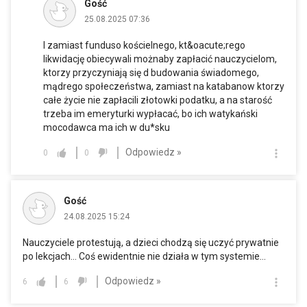
Gość
25.08.2025 07:36
I zamiast funduso kościelnego, kt&oacute;rego
likwidację obiecywali możnaby zapłacić nauczycielom,
ktorzy przyczyniają się d budowania świadomego,
mądrego społeczeństwa, zamiast na katabanow ktorzy
całe życie nie zapłacili złotowki podatku, a na starość
trzeba im emeryturki wypłacać, bo ich watykański
mocodawca ma ich w du*sku
Odpowiedz »
0
0
Gość
24.08.2025 15:24
Nauczyciele protestują, a dzieci chodzą się uczyć prywatnie
po lekcjach... Coś ewidentnie nie działa w tym systemie...
Odpowiedz »
6
6