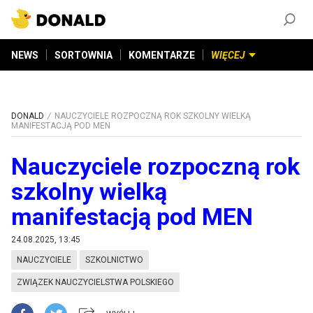
ZAŁÓŻ KONTO
©
2026
DONALD.PL
Wszelkie prawa zastrzeżone
NEWS
SORTOWNIA
KOMENTARZE
WIĘCEJ
DONALD
NAUCZYCIELE ROZPOCZNĄ ROK SZKOLNY WIELKĄ
MANIFESTACJĄ POD MEN
Nauczyciele rozpoczną rok
szkolny wielką
manifestacją pod MEN
24.08.2025, 13:45
NAUCZYCIELE
SZKOLNICTWO
ZWIĄZEK NAUCZYCIELSTWA POLSKIEGO