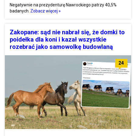
Negatywnie na prezydenturę Nawrockiego patrzy 40,5%
badanych.
Zobacz więcej »
Zakopane: sąd nie nabrał się, że domki to
poidełka dla koni i kazał wszystkie
rozebrać jako samowolkę budowlaną
24