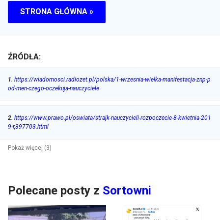
STRONA GŁÓWNA »
ŹRÓDŁA:
1
.
https://wiadomosci.radiozet.pl/polska/1-wrzesnia-wielka-manifestacja-znp-p
od-men-czego-oczekuja-nauczyciele
2
.
https://www.prawo.pl/oswiata/strajk-nauczycieli-rozpoczecie-8-kwietnia-201
9-r,397703.html
Pokaż więcej (3)
Polecane posty z
Sortowni