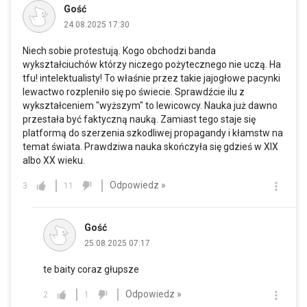
Gość
24.08.2025 17:30
Niech sobie protestują. Kogo obchodzi banda
wykształciuchów którzy niczego pożytecznego nie uczą. Ha
tfu! intelektualisty! To właśnie przez takie jajogłowe pacynki
lewactwo rozpleniło się po świecie. Sprawdźcie ilu z
wykształceniem "wyższym" to lewicowcy. Nauka już dawno
przestała być faktyczną nauką. Zamiast tego staje się
platformą do szerzenia szkodliwej propagandy i kłamstw na
temat świata. Prawdziwa nauka skończyła się gdzieś w XIX
albo XX wieku.
Odpowiedz »
3
11
Gość
25.08.2025 07:17
te baity coraz głupsze
Odpowiedz »
2
1