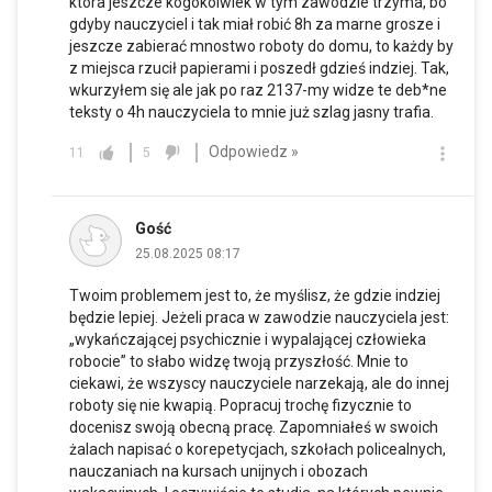
ktora jeszcze kogokolwiek w tym zawodzie trzyma, bo
gdyby nauczyciel i tak miał robić 8h za marne grosze i
jeszcze zabierać mnostwo roboty do domu, to każdy by
z miejsca rzucił papierami i poszedł gdzieś indziej. Tak,
wkurzyłem się ale jak po raz 2137-my widze te deb*ne
teksty o 4h nauczyciela to mnie już szlag jasny trafia.
Odpowiedz »
11
5
Gość
25.08.2025 08:17
Twoim problemem jest to, że myślisz, że gdzie indziej
będzie lepiej. Jeżeli praca w zawodzie nauczyciela jest:
„wykańczającej psychicznie i wypalającej człowieka
robocie” to słabo widzę twoją przyszłość. Mnie to
ciekawi, że wszyscy nauczyciele narzekają, ale do innej
roboty się nie kwapią. Popracuj trochę fizycznie to
docenisz swoją obecną pracę. Zapomniałeś w swoich
żalach napisać o korepetycjach, szkołach policealnych,
nauczaniach na kursach unijnych i obozach