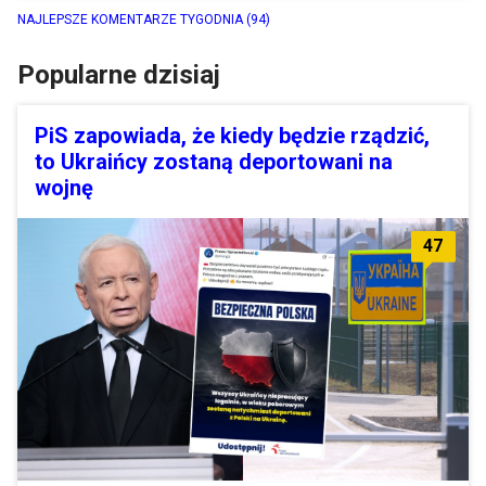
NAJLEPSZE KOMENTARZE TYGODNIA
(94)
Popularne dzisiaj
PiS zapowiada, że kiedy będzie rządzić,
to Ukraińcy zostaną deportowani na
wojnę
47