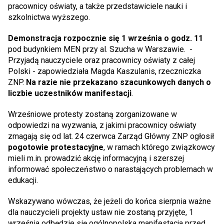
pracownicy oświaty, a także przedstawiciele nauki i
szkolnictwa wyższego.
Demonstracja rozpocznie się 1 września o godz. 11
pod budynkiem MEN przy al. Szucha w Warszawie. -
Przyjadą nauczyciele oraz pracownicy oświaty z całej
Polski - zapowiedziała Magda Kaszulanis, rzeczniczka
ZNP.
Na razie nie przekazano szacunkowych danych o
liczbie uczestników manifestacji
.
Wrześniowe protesty zostaną zorganizowane w
odpowiedzi na wyzwania, z jakimi pracownicy oświaty
zmagają się od lat. 24 czerwca Zarząd Główny ZNP ogłosił
pogotowie protestacyjne
, w ramach którego związkowcy
mieli m.in. prowadzić akcję informacyjną i szerszej
informować społeczeństwo o narastających problemach w
edukacji.
Wskazywano wówczas, że jeżeli do końca sierpnia ważne
dla nauczycieli projekty ustaw nie zostaną przyjęte, 1
września odbędzie się ogólnopolska manifestacja przed