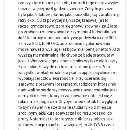
rzeczy ktore nauczyciel robi, i potrafi tego nieraz wyjść
łącznie więcej niż 8 godzin dziennie. Żeby to jeszcze
było jakoś dobrze płatne, jako poczatkujący zarabiam pi
razy oko 150 zł powyżej najniższej krajowej (a i to
raczej tymczasowo, zara się znowu zrowna), za 2 lata
po zrobieniu mianowania i otrzymaniu 4% dodatku za
ilość lat pracy mam perspektywę podwyżki o całe 300
zł, a za 8 lat, to HO HO, po zrobieniu dyplomowania
może nawet z wysługa lat będę miał pensję netto 900 zł
wyższą niż minimalna. No chyba że będę pracował w
jakiejś Warszawie gdzie pensje niby wyższe ale koszty
życia takie że wyjde na to samo jak nie gorzej. A to
wszystko w ekstremalnie wykańczającej psychicznie i
wypalającej człowieka robocie, przy użeraniu się
zarowno z prawem i przepisami, rodzicami ktorzy nie
nadawali by się do wychowywania nawet chomika jak i
samymi dziećmi, ktorych zachowanie i intelekt się z
roku na rok pogarsza. Gdybym wiedział jak to wygląda
to bym nawet nie szedł na te studia tylko z miejsca
zrobiłbym jakiś kurs spawacza i od razu poszedł do
pracy. Natomiast te teoretyczne 4h `przy tablicy` jak i
wolne wakacje (choć nie wszędzie) to JEDYNA rzecz