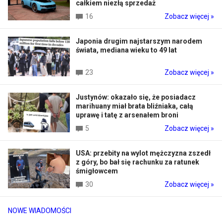
całkiem niezłą sprzedaż
16
Zobacz więcej »
Japonia drugim najstarszym narodem
świata, mediana wieku to 49 lat
23
Zobacz więcej »
Justynów: okazało się, że posiadacz
marihuany miał brata bliźniaka, całą
uprawę i tatę z arsenałem broni
5
Zobacz więcej »
USA: przebity na wylot mężczyzna zszedł
z góry, bo bał się rachunku za ratunek
śmigłowcem
30
Zobacz więcej »
NOWE WIADOMOŚCI