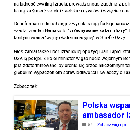
na ludność cywilną Izraela, prowadzonego zgodnie z poli
karną za śmierć setek izraelskich cywilów i wzięcie co 
Do informacji odniósł się już wysoki rangą funkcjonarius
władz Izraela i Hamasu to
"zrównywanie kata i ofiary".
kontynuowania "wojny eksterminacyjnej" w Strefie Gazy.
Głos zabrał także lider izraelskiej opozycji Jair Lapid, k
USA ją potępi. Z kolei minister w gabinecie wojennym B
jest zdeterminowane, by bronić się przed nikczemnym ter
głębokim wypaczeniem sprawiedliwości i świadczy o
ra
Zobacz też:
Polska wspa
ambasador Iz
59
Zobacz więcej »