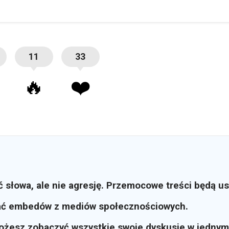
11
33
🔥
❤️
ć słowa, ale nie agresję. Przemocowe treści będą u
ać embedów z mediów społecznościowych.
możesz zobaczyć wszystkie swoje dyskusje w jednym