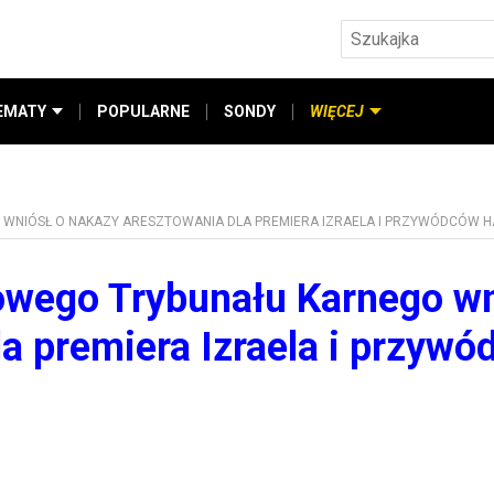
EMATY
POPULARNE
SONDY
WIĘCEJ
NIÓSŁ O NAKAZY ARESZTOWANIA DLA PREMIERA IZRAELA I PRZYWÓDCÓW 
owego Trybunału Karnego wn
la premiera Izraela i przyw