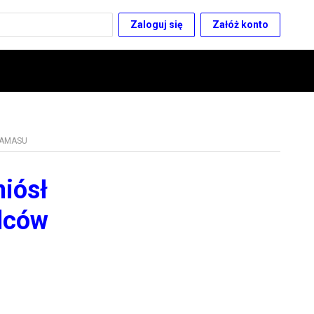
Zaloguj się
Załóż konto
HAMASU
iósł
ódców