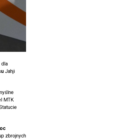
dla
su
Jahji
myślne
el MTK
Statucie
moc
up zbrojnych