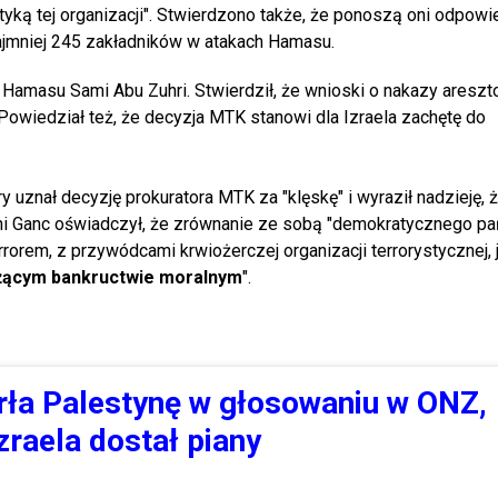
tyką tej organizacji". Stwierdzono także, że ponoszą oni odpowi
najmniej 245 zakładników w atakach Hamasu.
z Hamasu Sami Abu Zuhri. Stwierdził, że wnioski o nakazy areszt
Powiedział też, że decyzja MTK stanowi dla Izraela zachętę do
tóry uznał decyzję prokuratora MTK za "klęskę" i wyraził nadzieję,
eni Ganc oświadczył, że zrównanie ze sobą "demokratycznego pa
rorem, z przywódcami krwiożerczej organizacji terrorystycznej, 
żącym bankructwie moralnym
".
rła Palestynę w głosowaniu w ONZ,
raela dostał piany