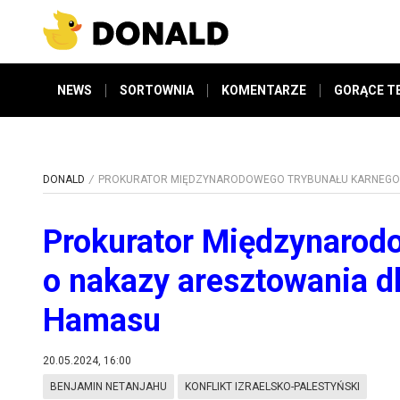
NEWS
SORTOWNIA
KOMENTARZE
GORĄCE T
DONALD
PROKURATOR MIĘDZYNARODOWEGO TRYBUNAŁU KARNEGO W
Prokurator Międzynarod
o nakazy aresztowania d
Hamasu
20.05.2024, 16:00
BENJAMIN NETANJAHU
KONFLIKT IZRAELSKO-PALESTYŃSKI