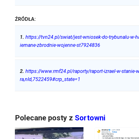
ŹRÓDŁA:
1
.
https://tvn24.pl/swiat/jest-wniosek-do-trybunalu-w
iemane-zbrodnie-wojenne-st7924836
2
.
https://www.rmf24.pl/raporty/raport-izrael-w-stani
ra,nId,7522459#crp_state=1
Polecane posty z
Sortowni