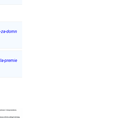
hu-za-domn
la-premie