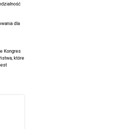
edzialność
owania dla
 że Kongres
ństwa, które
jest