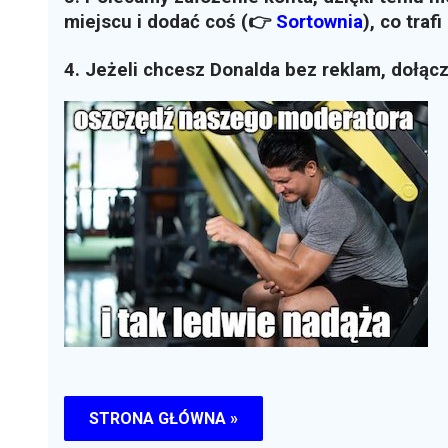
miejscu i dodać coś (👉
Sortownia
)
, co traf
4. Jeżeli chcesz Donalda bez reklam, dołąc
STRONA GŁÓWNA »