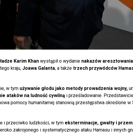
Hadze Karim Khan
wystąpił o wydanie
nakazów aresztowania
tego kraju,
Joawa Galanta
, a także
trzech przywódców Hama
ie, w tym
używanie głodu jako metody prowadzenia wojny,
u
ie ataków na ludność cywilną
i prześladowanie. Przedstawici
dmowa pomocy humanitarnej stanowią przestępstwa określone w 
 i przeciwko ludzkości, w tym
eksterminacje, gwałty i prze
 "szeroko zakrojonego i systematycznego ataku Hamasu i innych gr