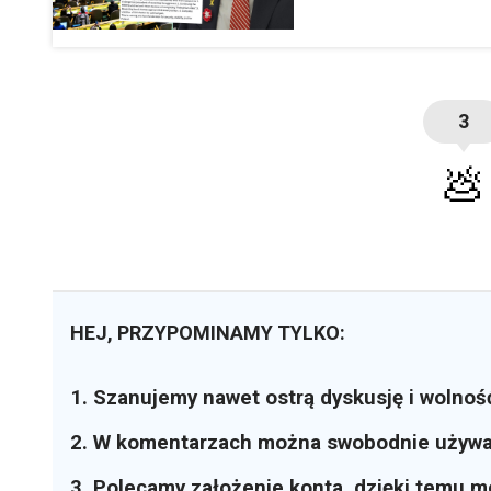
3
💩
HEJ, PRZYPOMINAMY TYLKO:
1. Szanujemy nawet ostrą dyskusję i wolnoś
2. W komentarzach można swobodnie używ
3. Polecamy założenie konta, dzięki temu 