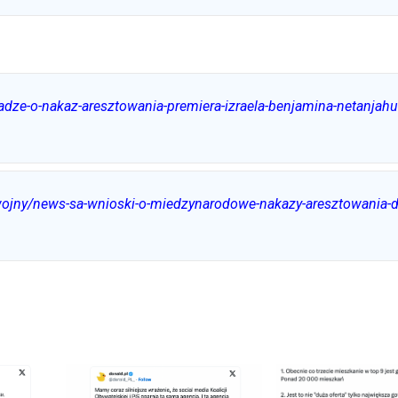
-hadze-o-nakaz-aresztowania-premiera-izraela-benjamina-netanja
e-wojny/news-sa-wnioski-o-miedzynarodowe-nakazy-aresztowania-d