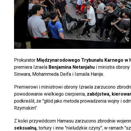
Prokurator
Międzynarodowego Trybunału Karnego w 
premiera Izraela
Benjamina Netanjahu
i ministra obrony 
Sinwara, Mohammeda Deifa i Ismaila Hanije.
Premierowi i ministrowi obrony Izraela zarzucono zbrodn
powodowanie wielkiego cierpienia,
zabójstwa, kierowan
podkreślił, że "głód jako metoda prowadzenia wojny i o
Rzymskim".
Z kolei przywódcom Hamasu zarzucono zbrodnie wojenne
seksualną
, tortury i inne "nieludzkie czyny", w ramach