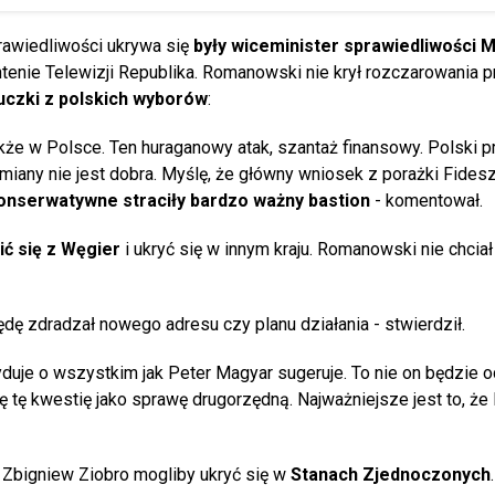
awiedliwości ukrywa się
były
wiceminister sprawiedliwości M
tenie Telewizji Republika. Romanowski nie krył rozczarowania 
uczki z polskich wyborów
:
akże w Polsce. Ten huraganowy atak, szantaż finansowy. Polski p
miany nie jest dobra. Myślę, że główny wniosek z porażki Fidesz
konserwatywne straciły bardzo ważny bastion
- komentował.
ć się z Węgier
i ukryć się w innym kraju. Romanowski nie chciał
ędę zdradzał nowego adresu czy planu działania - stwierdził.
yduje o wszystkim jak Peter Magyar sugeruje. To nie on będzie 
ę tę kwestię jako sprawę drugorzędną. Najważniejsze jest to, że
 Zbigniew Ziobro mogliby ukryć się w
Stanach Zjednoczonych
.