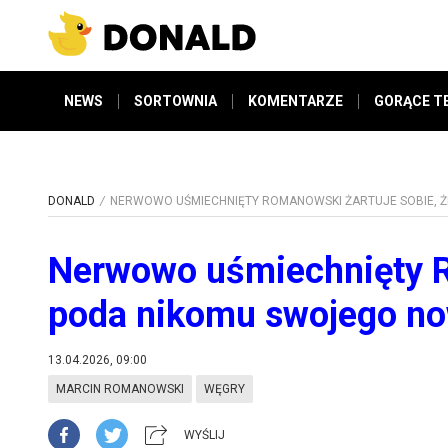
NEWS
SORTOWNIA
KOMENTARZE
GORĄCE T
DONALD
NERWOWO UŚMIECHNIĘTY ROMANOWSKI ŻARTUJE SOBIE, 
Nerwowo uśmiechnięty Ro
poda nikomu swojego n
13.04.2026, 09:00
MARCIN ROMANOWSKI
WĘGRY
WYŚLIJ