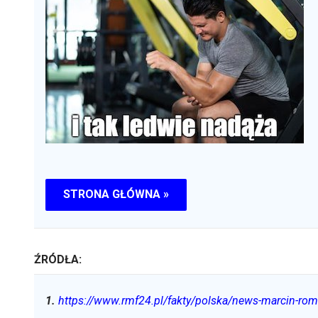
STRONA GŁÓWNA »
ŹRÓDŁA:
1
.
https://www.rmf24.pl/fakty/polska/news-marcin-ro