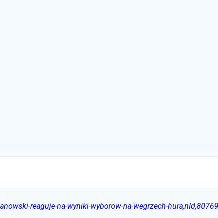
manowski-reaguje-na-wyniki-wyborow-na-wegrzech-hura,nId,8076