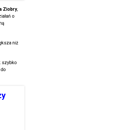
a Ziobry
,
iałań o
oną
ększa niż
ak szybko
 do
ży