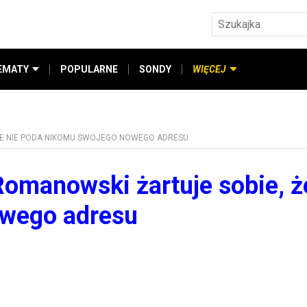
EMATY
POPULARNE
SONDY
WIĘCEJ
ŻE NIE PODA NIKOMU SWOJEGO NOWEGO ADRESU
manowski żartuje sobie, ż
owego adresu