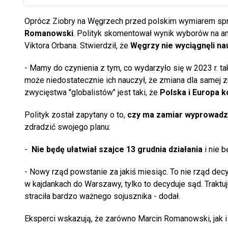
Oprócz Ziobry na Węgrzech przed polskim wymiarem spr
Romanowski
. Polityk skomentował wynik wyborów na an
Viktora Orbana. Stwierdził, że
Węgrzy nie wyciągnęli na
- Mamy do czynienia z tym, co wydarzyło się w 2023 r. t
może niedostatecznie ich nauczył, że zmiana dla samej z
zwycięstwa "globalistów" jest taki, że
Polska i Europa 
Polityk został zapytany o to,
czy ma zamiar wyprowadzi
zdradzić swojego planu:
-
Nie będę ułatwiał szajce 13 grudnia działania
i nie b
- Nowy rząd powstanie za jakiś miesiąc. To nie rząd dec
w kajdankach do Warszawy, tylko to decyduje sąd. Traktuj
straciła bardzo ważnego sojusznika - dodał.
Eksperci wskazują, że zarówno Marcin Romanowski, jak i