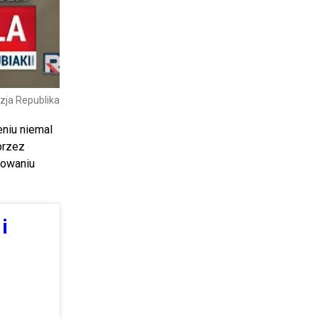
izja Republika
niu niemal
 przez
powaniu
i