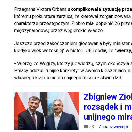
Przegrana Viktora Orbana
skomplikowała sytuację prze
któremu prokuratura zarzuca, że kierował zorganizowan
charakterze przestępczym. Ziobro miał popełnić 26 przes
międzynarodową przez węgierskie władze.
Jeszcze przed zakończeniem głosowania były minister s
kiedykolwiek wcześniej" w historii UE i dodał, że
"wierzy,
- Wierzę, że Węgrzy, którzy już wiedzą, czym skończyła 
Polacy odczuli "unijne konkrety" w swoich kieszeniach, n
własnego kraju, a nie do unijnego mirażu - stwierdził.
Zbigniew Zio
rozsądek i m
unijnego mir
53
Zobacz więcej »