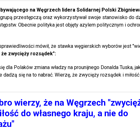
bywającego na Węgrzech lidera Solidarnej Polski Zbigniew
ą grupą przestępczą oraz wykorzystywał swoje stanowisko do dz
tępstw. Obecnie polityka jest objęty azylem politycznym i ochr
prawiedliwości mówił, że stawka węgierskich wyborów jest "wi
 że zwycięży rozsądek":
się dla Polaków zmiana władzy na prounijnego Donalda Tuska, j
ie dadzą się na to nabrać. Wierzę, że zwycięży rozsądek i miłość
bro wierzy, że na Węgrzech "zwycię
iłość do własnego kraju, a nie do
ażu"