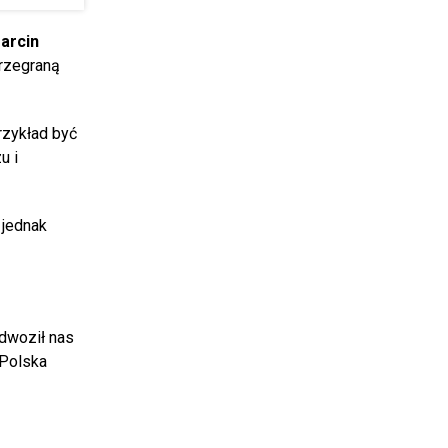
arcin
przegraną
rzykład być
u i
 jednak
odwoził nas
 Polska