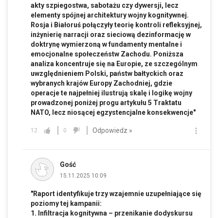
akty szpiegostwa, sabotażu czy dywersji, lecz
elementy spójnej architektury wojny kognitywnej.
Rosja i Białoruś połączyły teorię kontroli refleksyjnej,
inżynierię narracji oraz sieciową dezinformację w
doktrynę wymierzoną w fundamenty mentalne i
emocjonalne społeczeństw Zachodu. Poniższa
analiza koncentruje się na Europie, ze szczególnym
uwzględnieniem Polski, państw bałtyckich oraz
wybranych krajów Europy Zachodniej, gdzie
operacje te najpełniej ilustrują skalę i logikę wojny
prowadzonej poniżej progu artykułu 5 Traktatu
NATO, lecz niosącej egzystencjalne konsekwencje"
Odpowiedz »
12
0
Gość
15.11.2025 10:09
"Raport identyfikuje trzy wzajemnie uzupełniające się
poziomy tej kampanii:
1. Infiltracja kognitywna – przenikanie dodyskursu