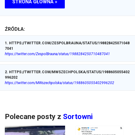
STRONA GŁÓWNA »
ŹRÓDŁA:
1
.
HTTPS://TWITTER.COM/ZESPOLBRAUNA/STATUS/198828425071048
7041
https://twitter.com/ZespolBrauna/status/1988284250710487041
2
.
HTTPS://TWITTER.COM/MWSZECHPOLSKA/STATUS/1988605055402
996202
https://twitter.com/MWszechpolska/status/1988605055402996202
Polecane posty z
Sortowni