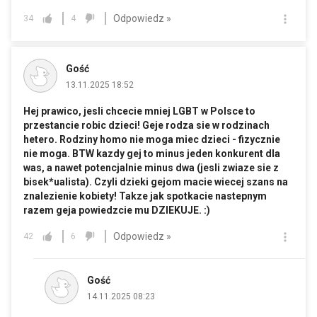
Odpowiedz »
34
4
Gość
13.11.2025 18:52
Hej prawico, jesli chcecie mniej LGBT w Polsce to
przestancie robic dzieci! Geje rodza sie w rodzinach
hetero. Rodziny homo nie moga miec dzieci - fizycznie
nie moga. BTW kazdy gej to minus jeden konkurent dla
was, a nawet potencjalnie minus dwa (jesli zwiaze sie z
bisek*ualista). Czyli dzieki gejom macie wiecej szans na
znalezienie kobiety! Takze jak spotkacie nastepnym
razem geja powiedzcie mu DZIEKUJE. :)
Odpowiedz »
42
6
Gość
14.11.2025 08:23