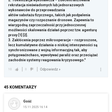
2. Tokenizacja wykonawcza – zdecentralizowana
rekrutacja nieświadomych lub jednorazowych
wykonawców do przeprowadzania
aktów sabotażu fizycznego, takich jak podpalenia
magazynów czy rozpoznanie dronowe. Zapewnia to
wiarygodną zaprzeczalność przy jednoczesnej
możliwości skalowania działań poprzez tzw. agenturę
proxy [1] [2].
3. Zakłócenia poprzez mikrooperacje – rozproszone,
lecz kumulatywne działania o niskiej intensywności są
synchronizowane z wojną informacyjną tak, aby
potęgowaćnchaos, wywoływać paraliż oraz przeciążać
zachodnie systemy reagowania kryzysowego."
Odpowiedz »
10
0
45
KOMENTARZY
Gość
15.11.2025 16:14