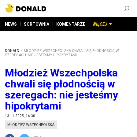
ZAŁÓŻ KONTO
©
2026
DONALD.PL
Wszelkie prawa zastrzeżone
NEWS
SORTOWNIA
KOMENTARZE
WIĘCEJ
DONALD
MŁODZIEŻ WSZECHPOLSKA CHWALI SIĘ PŁODNOŚCIĄ W
SZEREGACH: NIE JESTEŚMY HIPOKRYTAMI
Młodzież Wszechpolska
chwali się płodnością w
szeregach: nie jesteśmy
hipokrytami
13.11.2025, 16:30
MŁODZIEŻ WSZECHPOLSKA