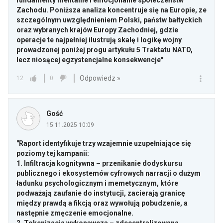
fundamenty mentalne i emocjonalne społeczeństw
Zachodu. Poniższa analiza koncentruje się na Europie, ze
szczególnym uwzględnieniem Polski, państw bałtyckich
oraz wybranych krajów Europy Zachodniej, gdzie
operacje te najpełniej ilustrują skalę i logikę wojny
prowadzonej poniżej progu artykułu 5 Traktatu NATO,
lecz niosącej egzystencjalne konsekwencje"
Odpowiedz »
12
0
Gość
15.11.2025 10:09
"Raport identyfikuje trzy wzajemnie uzupełniające się
poziomy tej kampanii:
1. Infiltracja kognitywna – przenikanie dodyskursu
publicznego i ekosystemów cyfrowych narracji o dużym
ładunku psychologicznym i memetycznym, które
podważają zaufanie do instytucji, zacierają granicę
między prawdą a fikcją oraz wywołują pobudzenie, a
następnie zmęczenie emocjonalne.