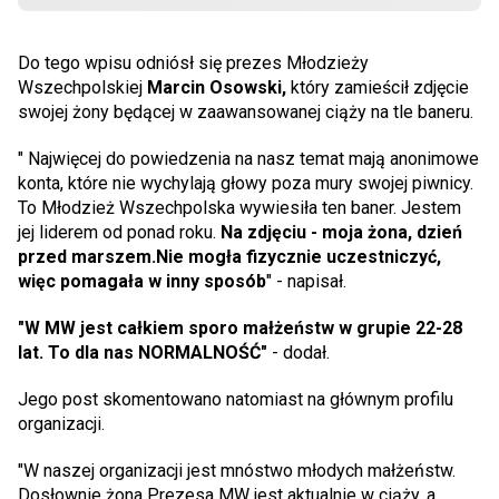
Do tego wpisu odniósł się prezes Młodzieży
Wszechpolskiej
Marcin Osowski,
który zamieścił zdjęcie
swojej żony będącej w zaawansowanej ciąży na tle baneru.
" Najwięcej do powiedzenia na nasz temat mają anonimowe
konta, które nie wychylają głowy poza mury swojej piwnicy.
To Młodzież Wszechpolska wywiesiła ten baner. Jestem
jej liderem od ponad roku.
Na zdjęciu - moja żona, dzień
przed marszem.Nie mogła fizycznie uczestniczyć,
więc pomagała w inny sposób
" - napisał.
"W MW jest całkiem sporo małżeństw w grupie 22-28
lat. To dla nas NORMALNOŚĆ"
- dodał.
Jego post skomentowano natomiast na głównym profilu
organizacji.
"W naszej organizacji jest mnóstwo młodych małżeństw.
Dosłownie żona Prezesa MW jest aktualnie w ciąży, a