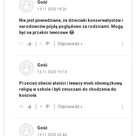
Gość
13.11.2025 18:26
Nie jest powiedziane, że dzieciaki konserwatystów i
narodowców pójdą poglądowo za rodzicami. Mogą
😂
być na przekór lewicowe
Odpowiedz »
11
2
Gość
13.11.2025 19:14
Przecież obecni ateiści i lewacy mieli obowiązkową
religię w szkole i byli zmuszani do chodzenia do
kościoła
Odpowiedz »
30
4
Gość
13.11.2025 20:44