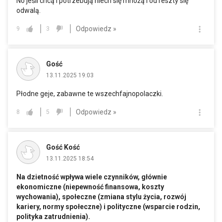
No jeśli chcą i potrzebują niech się mnożą i od reszty się
odwalą.
Odpowiedz »
9
3
Gość
13.11.2025 19:03
Płodne geje, zabawne te wszechfajnopolaczki.
Odpowiedz »
8
5
Gość Kość
13.11.2025 18:54
Na dzietność wpływa wiele czynników, głównie
ekonomiczne (niepewność finansowa, koszty
wychowania), społeczne (zmiana stylu życia, rozwój
kariery, normy społeczne) i polityczne (wsparcie rodzin,
polityka zatrudnienia).