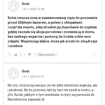
Gość
14.11.2025 10:38
Koleś zmusza żonę w zaawansowanej ciąży do pozowania
przed d3bilnym banerem, a potem z chłopakami
rozpi*ala miasto, żeby utrudnić jej dojechanie do szpitala
gdyby zaczęła się akcja porodowa i zostawia ją w domu,
bez żadnego wsparcia i pomocy, bo trzeba sobie race
odpalić. Wspołczuję babce, może jak urodzi to zmądrzeje
i ucieknie.
Odpowiedz »
19
5
Gość
14.11.2025 07:51
No cóż, można się cieszyć, że nie tylko dzietność większa, ale
i płodność. No bo przecież nikt by tam nie szedł w invitro, a
pfu. Kurde, jakbym o tym wiedziała, to bym się pierwsza do
Narodowców zapisała 😛