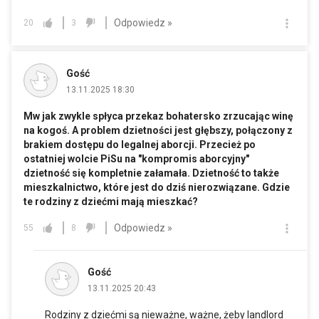
Odpowiedz »
20
3
Gość
13.11.2025 18:30
Mw jak zwykle spłyca przekaz bohatersko zrzucając winę
na kogoś. A problem dzietności jest głębszy, połączony z
brakiem dostępu do legalnej aborcji. Przecież po
ostatniej wolcie PiSu na "kompromis aborcyjny"
dzietność się kompletnie załamała. Dzietność to także
mieszkalnictwo, które jest do dziś nierozwiązane. Gdzie
te rodziny z dziećmi mają mieszkać?
Odpowiedz »
55
8
Gość
13.11.2025 20:43
Rodziny z dziećmi są nieważne, ważne, żeby landlord