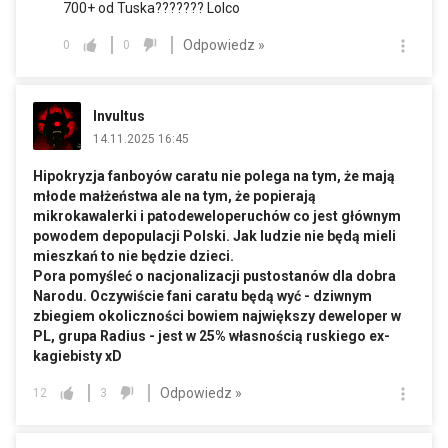
700+ od Tuska??????? Lolco
Odpowiedz »
0
0
Invultus
14.11.2025 16:45
Hipokryzja fanboyów caratu nie polega na tym, że mają
młode małżeństwa ale na tym, że popierają
mikrokawalerki i patodeweloperuchów co jest głównym
powodem depopulacji Polski. Jak ludzie nie będą mieli
mieszkań to nie będzie dzieci.
Pora pomyśleć o nacjonalizacji pustostanów dla dobra
Narodu. Oczywiście fani caratu będą wyć - dziwnym
zbiegiem okoliczności bowiem największy deweloper w
PL, grupa Radius - jest w 25% własnością ruskiego ex-
kagiebisty xD
Odpowiedz »
12
3