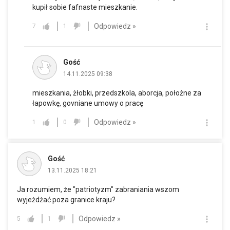
kupił sobie fafnaste mieszkanie.
Odpowiedz »
7
1
Gość
14.11.2025 09:38
mieszkania, żłobki, przedszkola, aborcja, położne za
łapowkę, govniane umowy o pracę
Odpowiedz »
1
0
Gość
13.11.2025 18:21
Ja rozumiem, że "patriotyzm" zabraniania wszom
wyjeżdżać poza granice kraju?
Odpowiedz »
5
1