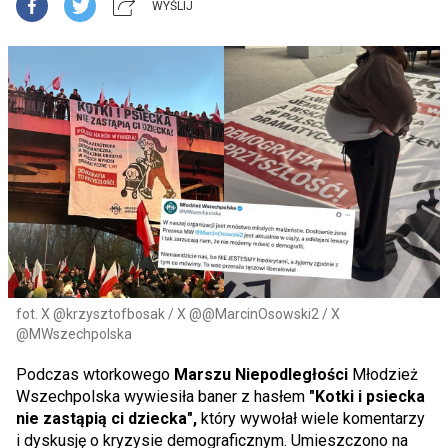
WYŚLIJ
fot. X @krzysztofbosak / X @@MarcinOsowski2 / X
@MWszechpolska
Podczas wtorkowego
Marszu Niepodległości
Młodzież
Wszechpolska wywiesiła baner z hasłem
"Kotki i psiecka
nie zastąpią ci dziecka",
który wywołał wiele komentarzy
i dyskusję o kryzysie demograficznym. Umieszczono na