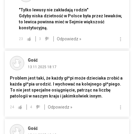
"Tylko lewusy nie zakładają rodzin"
Gdyby niska dzietność w Polsce była przez lewaków,
to lewica powinna mieć w Sejmie większość
konstytucyjną.
Odpowiedz »
23
3
Gość
13.11.2025 18:17
Problem jest taki, że każdy gł*pi może dzieciaka zrobić a
każda gł*pia urodzić. I wychować na kolejnego gł*piego.
To nie jest specjalne osiągnięcie, patrząc na liczbę
patologii w naszym kraju i jakimkolwiek innym.
Odpowiedz »
24
4
Gość