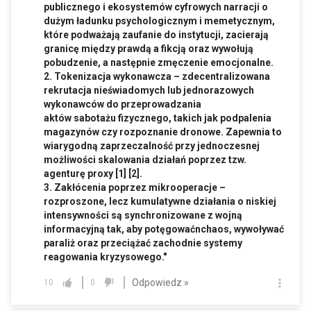
publicznego i ekosystemów cyfrowych narracji o
dużym ładunku psychologicznym i memetycznym,
które podważają zaufanie do instytucji, zacierają
granicę między prawdą a fikcją oraz wywołują
pobudzenie, a następnie zmęczenie emocjonalne.
2. Tokenizacja wykonawcza – zdecentralizowana
rekrutacja nieświadomych lub jednorazowych
wykonawców do przeprowadzania
aktów sabotażu fizycznego, takich jak podpalenia
magazynów czy rozpoznanie dronowe. Zapewnia to
wiarygodną zaprzeczalność przy jednoczesnej
możliwości skalowania działań poprzez tzw.
agenturę proxy [1] [2].
3. Zakłócenia poprzez mikrooperacje –
rozproszone, lecz kumulatywne działania o niskiej
intensywności są synchronizowane z wojną
informacyjną tak, aby potęgowaćnchaos, wywoływać
paraliż oraz przeciążać zachodnie systemy
reagowania kryzysowego."
Odpowiedz »
10
0