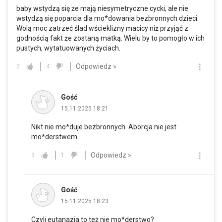
baby wstydzą się że mają niesymetryczne cycki, ale nie
wstydzą się poparcia dla mo*dowania bezbronnych dzieci.
Wolą moc zatrzeć ślad wścieklizny macicy niż przyjąć z
godnością fakt że zostaną matką. Wielu by to pomogło w ich
pustych, wytatuowanych życiach.
Odpowiedz »
2
4
Gość
15.11.2025 18:21
Nikt nie mo*duje bezbronnych. Aborcja nie jest
mo*derstwem.
Odpowiedz »
3
1
Gość
15.11.2025 18:23
Czyli eutanazja to też nie mo*derstwo?