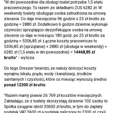
"W dni powszednie dla obsługi toalet potrzeba 1,5 etatu
pracowniczego. To razem ze składkami ZUS 6282 zł. W
weekendy toalety obsługuje osoba zatrudniona na umowę
zlecenie. Co daje miesięcznie 96 godzin x 25 zł brutto za
godzinę = 2880 zł. Dodatkowo 6 godzin dziennie wykonuje
czynności sprzątająco-dezynfekujące osoba na umowę
zlecenie co daje w miesiącu 180 godz. po 25 zł brutto za
godzinę = 5306,85 zł. Łączne koszty pracownicze to
5306,85 zł (sprzątanie) + 2880 zł (obsługa w weekendy) +
6282 zł (1,5 etatu w dni powszednie) =
14468,85 zł
brutto
" - wylicza.
Do tego Dreszer twierdzi, że należy doliczyć koszty
wynajmu lokalu, prądu, wody i kanalizacji, środków
sanitarnych i czystości, które co miesiąc wynoszą średnio
ponad 12300 zł brutto
.
"Razem mamy prawie 26 769 zł kosztów miesięcznych.
Zakładając, że z toalety skorzystają dziennie 102 osoby to
Spółka osiągnie obrót 30600 zł brutto, w tym do zapłaty
podatek VAT 5600 zł a podatek naliczony to 2300 zł, czyli