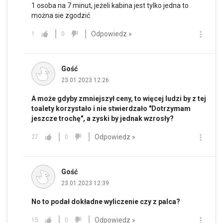
1 osoba na 7 minut, jeżeli kabina jest tylko jedna to
można sie zgodzić
Odpowiedz »
1
0
Gość
23.01.2023 12:26
A może gdyby zmniejszył ceny, to więcej ludzi by z tej
toalety korzystało i nie stwierdzało "Dotrzymam
jeszcze trochę", a zyski by jednak wzrosły?
Odpowiedz »
27
0
Gość
23.01.2023 12:39
No to podał dokładne wyliczenie czy z palca?
Odpowiedz »
15
0