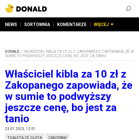
ZAŁÓŻ KONTO
©
2026
DONALD.PL
Wszelkie prawa zastrzeżone
NEWS
SORTOWNIA
KOMENTARZE
WIĘCEJ
DONALD
WŁAŚCICIEL KIBLA ZA 10 ZŁ Z ZAKOPANEGO ZAPOWIADA, ŻE W
SUMIE TO PODWYŻSZY JESZCZE CENĘ, BO JEST ZA TANIO
Właściciel kibla za 10 zł z
Zakopanego zapowiada, że
w sumie to podwyższy
jeszcze cenę, bo jest za
tanio
23.01.2023, 12:01
TOALETA ZE ZŁOTA
ZAKOPANE