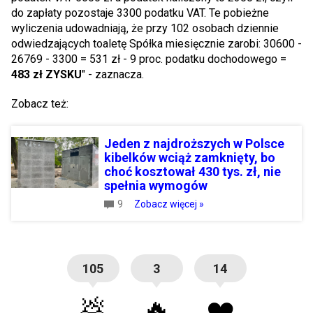
do zapłaty pozostaje 3300 podatku VAT. Te pobieżne
wyliczenia udowadniają, że przy 102 osobach dziennie
odwiedzających toaletę Spółka miesięcznie zarobi: 30600 -
26769 - 3300 = 531 zł - 9 proc. podatku dochodowego =
483 zł ZYSKU
" - zaznacza.
Zobacz też:
Jeden z najdroższych w Polsce
kibelków wciąż zamknięty, bo
choć kosztował 430 tys. zł, nie
spełnia wymogów
9
Zobacz więcej »
105
3
14
💩
🔥
❤️