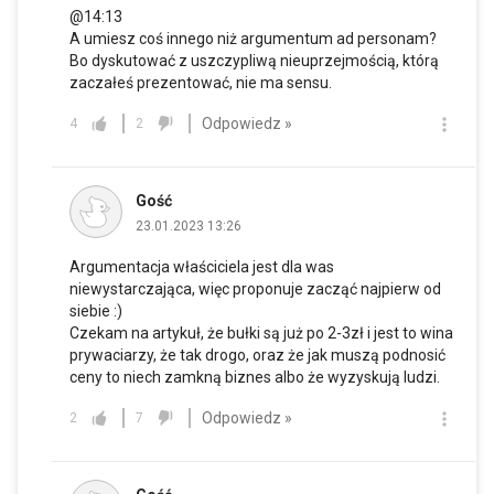
@14:13
A umiesz coś innego niż argumentum ad personam?
Bo dyskutować z uszczypliwą nieuprzejmością, którą
zaczałeś prezentować, nie ma sensu.
Odpowiedz »
4
2
Gość
23.01.2023 13:26
Argumentacja właściciela jest dla was
niewystarczająca, więc proponuje zacząć najpierw od
siebie :)
Czekam na artykuł, że bułki są już po 2-3zł i jest to wina
prywaciarzy, że tak drogo, oraz że jak muszą podnosić
ceny to niech zamkną biznes albo że wyzyskują ludzi.
Odpowiedz »
2
7