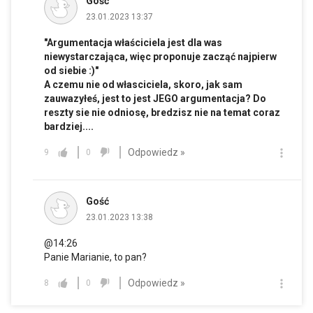
Gość
23.01.2023 13:37
"Argumentacja właściciela jest dla was
niewystarczająca, więc proponuje zacząć najpierw
od siebie :)"
A czemu nie od własciciela, skoro, jak sam
zauwazyłeś, jest to jest JEGO argumentacja? Do
reszty sie nie odniosę, bredzisz nie na temat coraz
bardziej....
Odpowiedz »
9
0
Gość
23.01.2023 13:38
@14:26
Panie Marianie, to pan?
Odpowiedz »
8
0