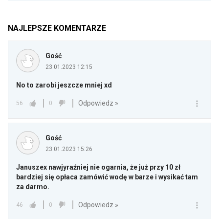
NAJLEPSZE KOMENTARZE
Gość
23.01.2023 12:15
No to zarobi jeszcze mniej xd
Odpowiedz »
56
0
Gość
23.01.2023 15:26
Januszex nawjyraźniej nie ogarnia, że już przy 10 zł
bardziej się opłaca zamówić wodę w barze i wysikać tam
za darmo.
Odpowiedz »
46
0