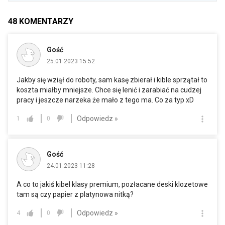
48
KOMENTARZY
Gość
25.01.2023 15:52
Jakby się wziął do roboty, sam kasę zbierał i kible sprzątał to
koszta miałby mniejsze. Chce się lenić i zarabiać na cudzej
pracy i jeszcze narzeka że mało z tego ma. Co za typ xD
Odpowiedz »
1
0
Gość
24.01.2023 11:28
A co to jakiś kibel klasy premium, pozłacane deski klozetowe
tam są czy papier z platynowa nitką?
Odpowiedz »
4
0