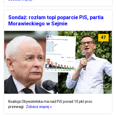
Sondaż: rozłam topi poparcie PiS, partia
Morawieckiego w Sejmie
47
Koalicja Obywatelska ma nad PiS ponad 10 pkt proc.
przewagi.
Zobacz więcej »