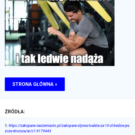
STRONA GŁÓWNA »
ŹRÓDŁA:
1
.
https://zakopane.naszemiasto.pl/zakopane-slynna-toaleta-za-10-zl-bedzie-jes
zcze-drozsza/ar/c1-9179443