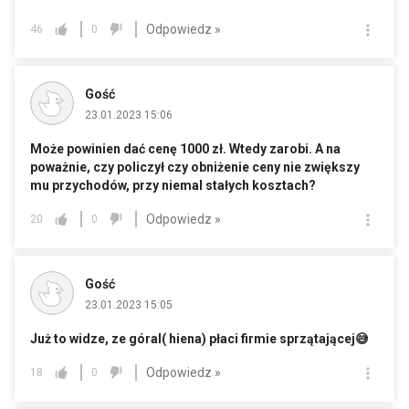
Odpowiedz »
46
0
Gość
23.01.2023 15:06
Może powinien dać cenę 1000 zł. Wtedy zarobi. A na
poważnie, czy policzył czy obniżenie ceny nie zwiększy
mu przychodów, przy niemal stałych kosztach?
Odpowiedz »
20
0
Gość
23.01.2023 15:05
Już to widze, ze góral( hiena) płaci firmie sprzątającej😅
Odpowiedz »
18
0