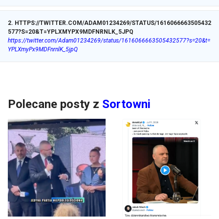
2
.
HTTPS://TWITTER.COM/ADAM01234269/STATUS/1616066663505432
577?S=20&T=YPLXMYPX9MDFNRNLK_5JPQ
https://twitter.com/Adam01234269/status/1616066663505432577?s=20&t=
YPLXmyPx9MDFnrnlK_5jpQ
Polecane posty z
Sortowni