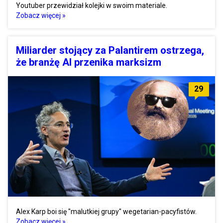
Youtuber przewidział kolejki w swoim materiale.
Zobacz więcej »
Miliarder stojący za Palantirem ostrzega,
że branżę AI przenika marksizm
29
Alex Karp boi się "malutkiej grupy" wegetarian-pacyfistów.
Zobacz więcej »