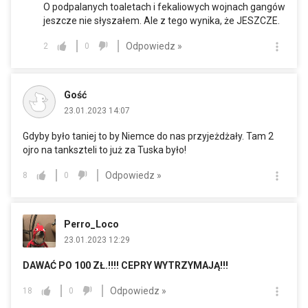
O podpalanych toaletach i fekaliowych wojnach gangów
jeszcze nie słyszałem. Ale z tego wynika, że JESZCZE.
Odpowiedz »
2
0
Gość
23.01.2023 14:07
Gdyby było taniej to by Niemce do nas przyjeżdżały. Tam 2
ojro na tankszteli to już za Tuska było!
Odpowiedz »
8
0
Perro_Loco
23.01.2023 12:29
DAWAĆ PO 100 ZŁ.!!!! CEPRY WYTRZYMAJĄ!!!
Odpowiedz »
18
0