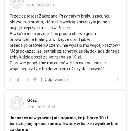
23.01.2023 20:16
Przecież to jest Zakopane. Przy całym braku szacunku -
obrzydliwa brama, która chciwością zniszczyła jedno z
najpiękniejszych miejsc w Polsce.
A właściciel to przecież po prostu chciwa gnida -
prowadzenie toalety, a widzę, że obrót jak w
przedsiębiorstwie xD czemu nie wyszło mu więcej kosztów?
Mógł pokazać, że jest tak szlachetny, że się dokłada do tego,
żeby ludzie poszli za potrzebą za 10 zł.
O prawie popytu nie ma co mówić, bo nie ma ono nic
wspólnego z tym bajdurzeniem xD czysta chciwość.
Odpowiedz »
8
0
Gość
23.01.2023 15:26
Januszex nawjyraźniej nie ogarnia, że już przy 10 zł
bardziej się opłaca zamówić wodę w barze i wysikać tam
za darmo.