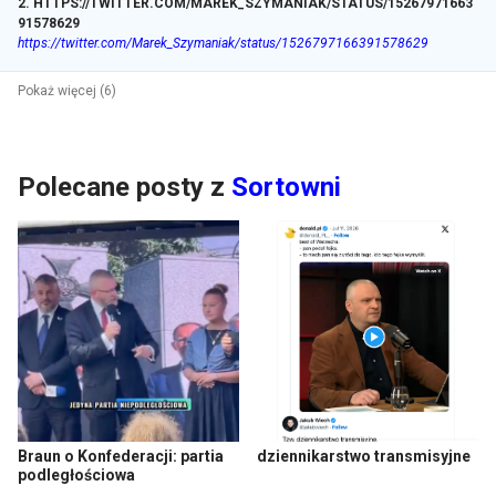
2
.
HTTPS://TWITTER.COM/MAREK_SZYMANIAK/STATUS/15267971663
91578629
https://twitter.com/Marek_Szymaniak/status/1526797166391578629
Pokaż więcej (6)
Polecane posty z
Sortowni
Braun o Konfederacji: partia
dziennikarstwo transmisyjne
podległościowa