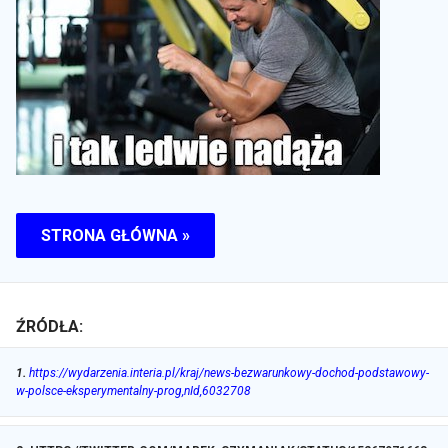
STRONA GŁÓWNA »
ŹRÓDŁA:
1
.
https://wydarzenia.interia.pl/kraj/news-bezwarunkowy-dochod-podstawowy-
w-polsce-eksperymentalny-prog,nId,6032708