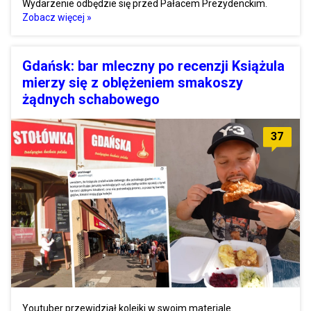
Wydarzenie odbędzie się przed Pałacem Prezydenckim.
Zobacz więcej »
Gdańsk: bar mleczny po recenzji Książula
mierzy się z oblężeniem smakoszy
żądnych schabowego
37
Youtuber przewidział kolejki w swoim materiale.