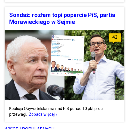
Sondaż: rozłam topi poparcie PiS, partia
Morawieckiego w Sejmie
43
Koalicja Obywatelska ma nad PiS ponad 10 pkt proc.
przewagi.
Zobacz więcej »