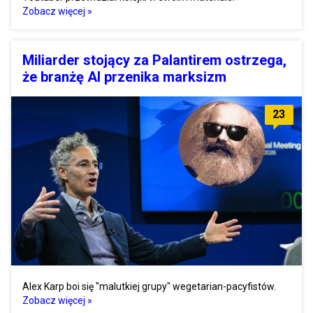
Zobacz więcej »
Miliarder stojący za Palantirem ostrzega,
że branżę AI przenika marksizm
23
Alex Karp boi się "malutkiej grupy" wegetarian-pacyfistów.
Zobacz więcej »