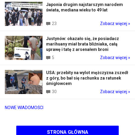
Japonia drugim najstarszym narodem
świata, mediana wieku to 49 lat
23
Zobacz więcej »
Justynów: okazało się, że posiadacz
marihuany miał brata bliźniaka, całą
uprawę i tatę z arsenałem broni
5
Zobacz więcej »
USA: przebity na wylot mężczyzna zszedł
z góry, bo bał się rachunku za ratunek
śmigłowcem
30
Zobacz więcej »
NOWE WIADOMOŚCI
STRONA GŁÓWNA