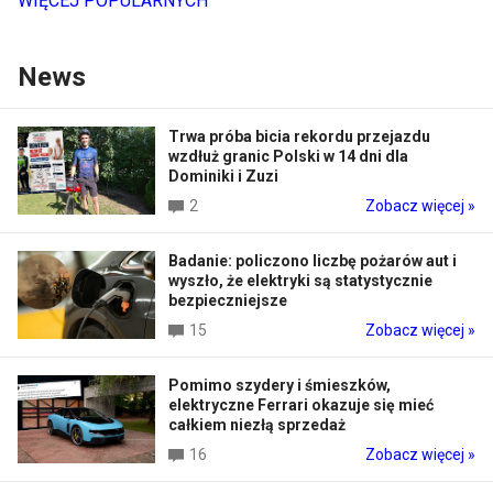
WIĘCEJ POPULARNYCH
News
Trwa próba bicia rekordu przejazdu
wzdłuż granic Polski w 14 dni dla
Dominiki i Zuzi
2
Zobacz więcej »
Badanie: policzono liczbę pożarów aut i
wyszło, że elektryki są statystycznie
bezpieczniejsze
15
Zobacz więcej »
Pomimo szydery i śmieszków,
elektryczne Ferrari okazuje się mieć
całkiem niezłą sprzedaż
16
Zobacz więcej »