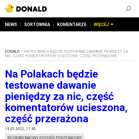
ZAŁÓŻ KONTO
©
2026
DONALD.PL
Wszelkie prawa zastrzeżone
NEWS
SORTOWNIA
KOMENTARZE
WIĘCEJ
DONALD
NA POLAKACH BĘDZIE TESTOWANE DAWANIE PIENIĘDZY ZA
NIC, CZĘŚĆ KOMENTATORÓW UCIESZONA, CZĘŚĆ PRZERAŻONA
Na Polakach będzie
testowane dawanie
pieniędzy za nic, część
komentatorów ucieszona,
część przerażona
19.05.2022, 11:45
BEZWARUNKOWY DOCHÓD PODSTAWOWY