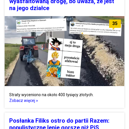
wyasfaltowaną drogę, bo uważa, że jest
na jego działce
35
Straty wyceniono na około 400 tysięcy złotych.
Zobacz więcej »
Posłanka Filiks ostro do partii Razem:
populistyczne lenie gorsze niż PiS