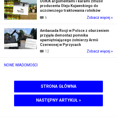
UOKiK argumentami i karami zmusił
producenta Oleju Kujawskiego do
uczciwszego traktowania rolników
6
Zobacz więcej »
Ambasada Rosji w Polsce z oburzeniem
przyjęła demontaż pomnika
upamiętniającego żołnierzy Armii
Czerwonej w Pyrzycach
12
Zobacz więcej »
NOWE WIADOMOŚCI
STRONA GŁÓWNA
NASTĘPNY ARTYKUŁ
»