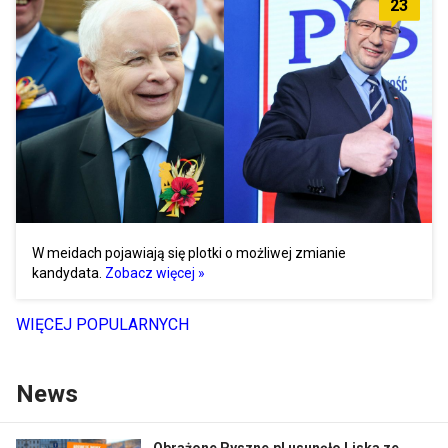
23
W meidach pojawiają się plotki o możliwej zmianie
kandydata.
Zobacz więcej »
WIĘCEJ POPULARNYCH
News
Obrażone Pyszne.pl usunęło Liska ze