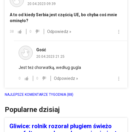
20.04.2023 09:39
A to od kiedy Serbia jest częścią UE, bo chyba coś mnie
ominęło?
Odpowiedz »
38
0
Gość
20.04.2023 21:25
Jest też chorwatką, według gugla
Odpowiedz »
0
0
NAJLEPSZE KOMENTARZE TYGODNIA
(88)
Popularne dzisiaj
Gliwice: rolnik rozorał pługiem świeżo