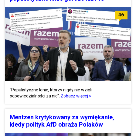
46
"Populistyczne lenie, którzy nigdy nie wzięli
odpowiedzialności za nic".
Zobacz więcej »
Mentzen krytykowany za wymiękanie,
kiedy polityk AfD obraża Polaków