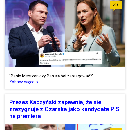
37
"Panie Mentzen czy Pan się boi zareagować?".
Zobacz więcej »
Prezes Kaczyński zapewnia, że nie
zrezygnuje z Czarnka jako kandydata PiS
na premiera