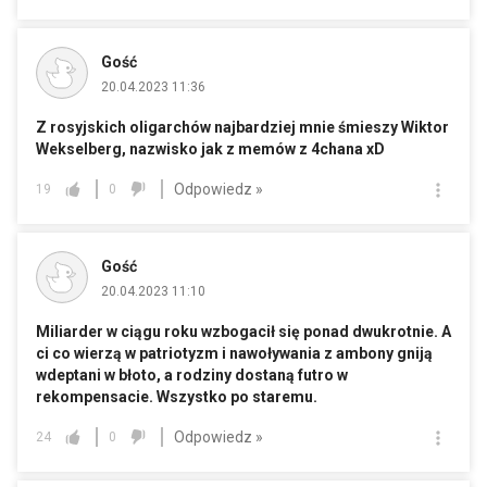
Gość
20.04.2023 11:36
Z rosyjskich oligarchów najbardziej mnie śmieszy Wiktor
Wekselberg, nazwisko jak z memów z 4chana xD
Odpowiedz »
19
0
Gość
20.04.2023 11:10
Miliarder w ciągu roku wzbogacił się ponad dwukrotnie. A
ci co wierzą w patriotyzm i nawoływania z ambony gniją
wdeptani w błoto, a rodziny dostaną futro w
rekompensacie. Wszystko po staremu.
Odpowiedz »
24
0