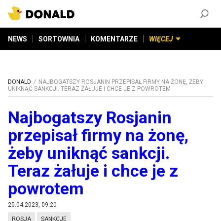
ZAŁÓŻ KONTO
©
2026
DONALD.PL
Wszelkie prawa zastrzeżone
NEWS
SORTOWNIA
KOMENTARZE
WIĘCEJ
DONALD
NAJBOGATSZY ROSJANIN PRZEPISAŁ FIRMY NA ŻONĘ, ŻEBY
UNIKNĄĆ SANKCJI. TERAZ ŻAŁUJE I CHCE JE Z POWROTEM
Najbogatszy Rosjanin
przepisał firmy na żonę,
żeby uniknąć sankcji.
Teraz żałuje i chce je z
powrotem
20.04.2023, 09:20
ROSJA
SANKCJE