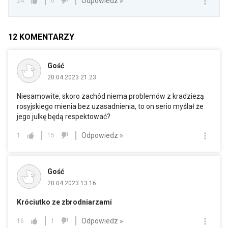
Odpowiedz »
24
0
12
KOMENTARZY
Gość
20.04.2023 21:23
Niesamowite, skoro zachód niema problemów z kradzieżą
rosyjskiego mienia bez uzasadnienia, to on serio myślał że
jego julkę będą respektować?
Odpowiedz »
1
15
Gość
20.04.2023 13:16
Króciutko ze zbrodniarzami
Odpowiedz »
16
1