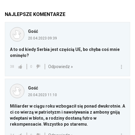
NAJLEPSZE KOMENTARZE
Gość
20.04.2023 09:39
A to od kiedy Serbia jest częścią UE, bo chyba coś mnie
ominęło?
Odpowiedz »
38
0
Gość
20.04.2023 11:10
Miliarder w ciągu roku wzbogacił się ponad dwukrotnie. A
ci co wierzą w patriotyzm i nawoływania z ambony gniją
wdeptani w błoto, a rodziny dostaną futro w
rekompensacie. Wszystko po staremu.