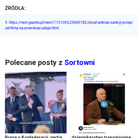
ŹRÓDŁA:
1
.
https://next.gazeta.pl/next/7,151003,29680182,chcial-uniknac-sankcji-przepi
sal-firmy-na-zone-teraz-zaluje.html
Polecane posty z
Sortowni
Braun o Konfederacji: partia
dziennikarstwo transmisyjne