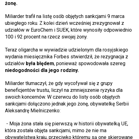
żonę.
Miliarder trafił na listę osób objętych sankcjami 9 marca
ubiegłego roku. Z kolei dzień wcześniej zrezygnował z
udziałów w EuroChem i SUEK, które wynosiły odpowiednio
100 i 92 procent na rzecz swojej żony.
Teraz oligarcha w wywiadzie udzielonym dla rosyjskiego
wydania miesięcznika Forbes stwierdził, że rezygnacja z
udziałów
była błędem
, ponieważ spowodowała szereg
niedogodności dla jego rodziny.
Miliarder tłumaczył, że gdy wycofywał się z grupy
beneficjentów trustu, liczył na zmniejszenie ryzyka dla
swoich koncernów. W czerwcu do listy osób objętych
sankcjami dołączono jednak jego żonę, obywatelkę Serbii
Aleksandrę Mielniczenko:
- Moja żona stała się pierwszą w historii obywatelką UE,
która została objęta sankcjami, mimo że nie ma
obywatelstwa kraju, przeciwko któremu są one skierowane