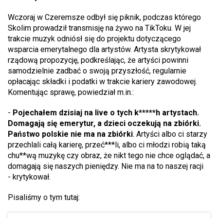
Wczoraj w Czeremsze odbył się piknik, podczas którego
Skolim prowadził transmisję na żywo na TikToku. W jej
trakcie muzyk odniósł się do projektu dotyczącego
wsparcia emerytalnego dla artystów. Artysta skrytykował
rządową propozycję, podkreślając, że artyści powinni
samodzielnie zadbać o swoją przyszłość, regularnie
opłacając składki i podatki w trakcie kariery zawodowej.
Komentując sprawę, powiedział m.in.:
-
Pojechałem dzisiaj na live o tych k*****h artystach.
Domagają się emerytur, a dzieci oczekują na zbiórki.
Państwo polskie nie ma na zbiórki
. Artyści albo ci starzy
przechlali całą karierę, przeć***li, albo ci młodzi robią taką
chu**wą muzykę czy obraz, że nikt tego nie chce oglądać, a
domagają się naszych pieniędzy. Nie ma na to naszej racji
- krytykował.
Pisaliśmy o tym tutaj: