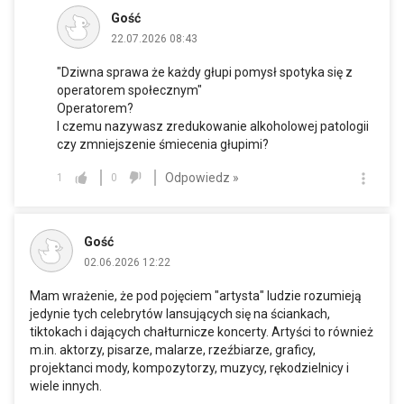
Gość
22.07.2026 08:43
"Dziwna sprawa że każdy głupi pomysł spotyka się z
operatorem społecznym"
Operatorem?
I czemu nazywasz zredukowanie alkoholowej patologii
czy zmniejszenie śmiecenia głupimi?
Odpowiedz »
1
0
Gość
02.06.2026 12:22
Mam wrażenie, że pod pojęciem "artysta" ludzie rozumieją
jedynie tych celebrytów lansujących się na ściankach,
tiktokach i dających chałturnicze koncerty. Artyści to również
m.in
. aktorzy, pisarze, malarze, rzeźbiarze, graficy,
projektanci mody, kompozytorzy, muzycy, rękodzielnicy i
wiele innych.