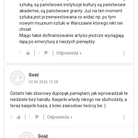
sztukę, są państwowe instytucje kultury są państwowe
akademie, są państwowe granty. Już na ten moment
sztuka jest przeinwestowana co widać np. po tym
nowym muzeum sztuki w Warszawie którego nikt nie
chciał.
Mając takie dofinansowanie artyści jeszcze wyciągają
łapę po emeryturę z naszych pieniędzy.
Odpowiedz »
1
1
Gość
02.06.2026 15:28
Ostatni taki zbiorowy dupopęk pamiętam, jak wprowadzali te
niedziele bez handlu. Kasjerki wtedy nikogo nie obchodziły, a
teraz kasjerki baza, z kolei zawodowi twórcy be :)
Odpowiedz »
2
1
Gość