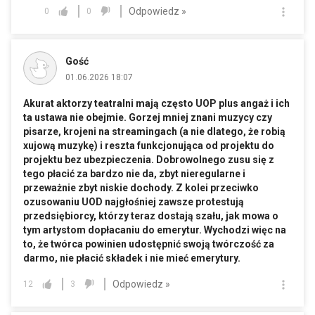
Odpowiedz »
0
0
Gość
01.06.2026 18:07
Akurat aktorzy teatralni mają często UOP plus angaż i ich
ta ustawa nie obejmie. Gorzej mniej znani muzycy czy
pisarze, krojeni na streamingach (a nie dlatego, że robią
xujową muzykę) i reszta funkcjonująca od projektu do
projektu bez ubezpieczenia. Dobrowolnego zusu się z
tego płacić za bardzo nie da, zbyt nieregularne i
przeważnie zbyt niskie dochody. Z kolei przeciwko
ozusowaniu UOD najgłośniej zawsze protestują
przedsiębiorcy, którzy teraz dostają szału, jak mowa o
tym artystom dopłacaniu do emerytur. Wychodzi więc na
to, że twórca powinien udostępnić swoją twórczość za
darmo, nie płacić składek i nie mieć emerytury.
Odpowiedz »
12
3