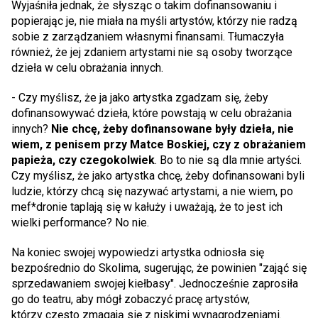
Wyjaśniła jednak, że słysząc o takim dofinansowaniu i
popierając je, nie miała na myśli artystów, którzy nie radzą
sobie z zarządzaniem własnymi finansami. Tłumaczyła
również, że jej zdaniem artystami nie są osoby tworzące
dzieła w celu obrażania innych.
- Czy myślisz, że ja jako artystka zgadzam się, żeby
dofinansowywać dzieła, które powstają w celu obrażania
innych?
Nie chcę, żeby dofinansowane były dzieła, nie
wiem, z penisem przy Matce Boskiej, czy z obrażaniem
papieża, czy czegokolwiek
. Bo to nie są dla mnie artyści.
Czy myślisz, że jako artystka chcę, żeby dofinansowani byli
ludzie, którzy chcą się nazywać artystami, a nie wiem, po
mef*dronie taplają się w kałuży i uważają, że to jest ich
wielki performance? No nie.
Na koniec swojej wypowiedzi artystka odniosła się
bezpośrednio do Skolima, sugerując, że powinien "zająć się
sprzedawaniem swojej kiełbasy". Jednocześnie zaprosiła
go do teatru, aby mógł zobaczyć pracę artystów,
którzy często zmagają się z niskimi wynagrodzeniami.