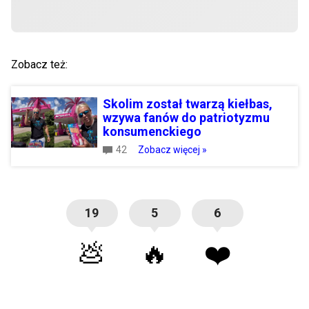
Zobacz też:
Skolim został twarzą kiełbas,
wzywa fanów do patriotyzmu
konsumenckiego
42
Zobacz więcej »
19
5
6
💩
🔥
❤️