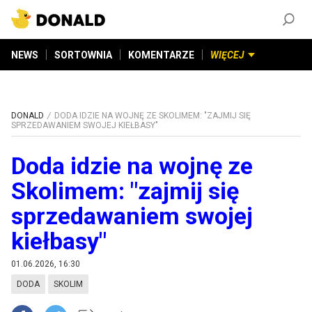
ZAŁÓŻ KONTO
©
2026
DONALD.PL
Wszelkie prawa zastrzeżone
NEWS
SORTOWNIA
KOMENTARZE
WIĘCEJ
DONALD
DODA IDZIE NA WOJNĘ ZE SKOLIMEM: "ZAJMIJ SIĘ
SPRZEDAWANIEM SWOJEJ KIEŁBASY"
Doda idzie na wojnę ze
Skolimem: "zajmij się
sprzedawaniem swojej
kiełbasy"
01.06.2026, 16:30
DODA
SKOLIM