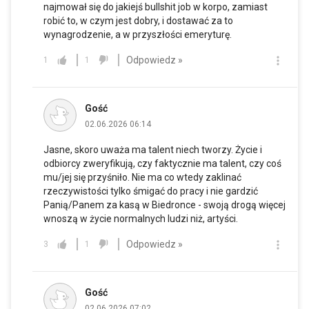
najmował się do jakiejś bullshit job w korpo, zamiast
robić to, w czym jest dobry, i dostawać za to
wynagrodzenie, a w przyszłości emeryturę.
Odpowiedz »
1
1
Gość
02.06.2026 06:14
Jasne, skoro uważa ma talent niech tworzy. Życie i
odbiorcy zweryfikują, czy faktycznie ma talent, czy coś
mu/jej się przyśniło. Nie ma co wtedy zaklinać
rzeczywistości tylko śmigać do pracy i nie gardzić
Panią/Panem za kasą w Biedronce - swoją drogą więcej
wnoszą w życie normalnych ludzi niż, artyści.
Odpowiedz »
3
1
Gość
02.06.2026 07:02