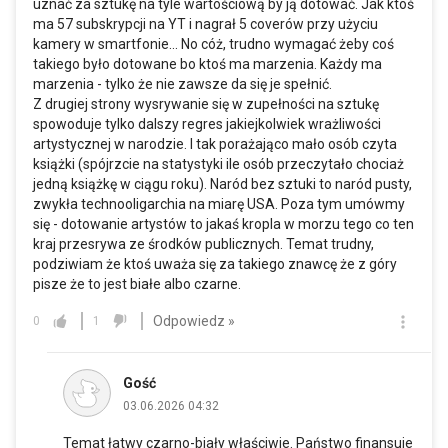
uznać za sztukę na tyle wartościową by ją dotować. Jak ktoś
ma 57 subskrypcji na YT i nagrał 5 coverów przy użyciu
kamery w smartfonie... No cóż, trudno wymagać żeby coś
takiego było dotowane bo ktoś ma marzenia. Każdy ma
marzenia - tylko że nie zawsze da się je spełnić.
Z drugiej strony wysrywanie się w zupełności na sztukę
spowoduje tylko dalszy regres jakiejkolwiek wrażliwości
artystycznej w narodzie. I tak porażająco mało osób czyta
książki (spójrzcie na statystyki ile osób przeczytało chociaż
jedną książkę w ciągu roku). Naród bez sztuki to naród pusty,
zwykła technooligarchia na miarę USA. Poza tym umówmy
się - dotowanie artystów to jakaś kropla w morzu tego co ten
kraj przesrywa ze środków publicznych. Temat trudny,
podziwiam że ktoś uważa się za takiego znawcę że z góry
pisze że to jest białe albo czarne.
Odpowiedz »
0
1
Gość
03.06.2026 04:32
Temat łatwy czarno-biały właściwie. Państwo finansuje