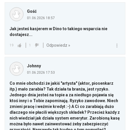
Gość
01.06.2026 18:57
Jak jesteś kasjerem w Dino to takiego wsparcia nie
dostajesz...
Odpowiedz »
19
1
Johnny
01.06.2026 17:53
Co mnie obchodzi że jakiś "artysta" (aktor, piosenkarz
itp.) mało zarabia? Tak działa ta branża, jest ryzyko.
Jednego dnia jesteś na topie a za niedługo pojawia się
ktoś inny i o Tobie zapominają. Ryzyko zawodowe. Niech
zmieni pracę i weźmie kredyt :-) A Ci co zarabiają dużo
dlaczego nie płacili większych składek? Przecież każdy z
nich wiedział jak działa system emerytur. Zarobioną kasę
można było nawet zainwestować żeby zabezpieczyć
przyszłość. Naprawdę tak trudno o tym pomyśleć?