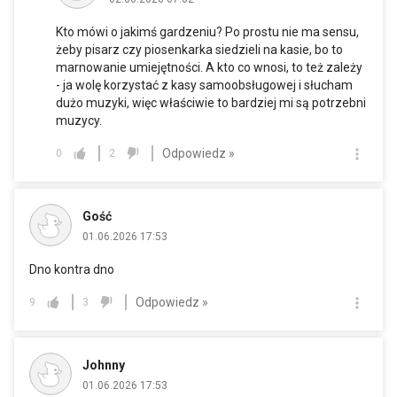
Kto mówi o jakimś gardzeniu? Po prostu nie ma sensu,
żeby pisarz czy piosenkarka siedzieli na kasie, bo to
marnowanie umiejętności. A kto co wnosi, to też zależy
- ja wolę korzystać z kasy samoobsługowej i słucham
dużo muzyki, więc właściwie to bardziej mi są potrzebni
muzycy.
Odpowiedz »
0
2
Gość
01.06.2026 17:53
Dno kontra dno
Odpowiedz »
9
3
Johnny
01.06.2026 17:53