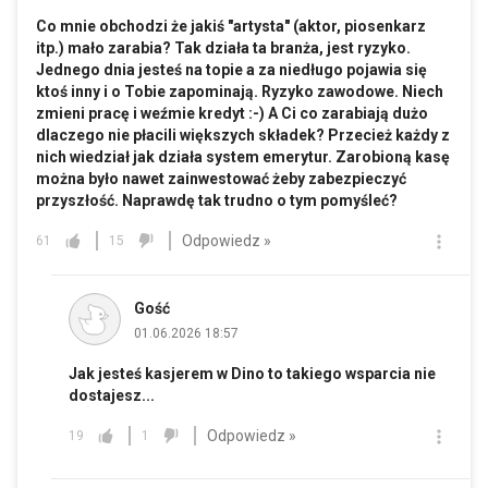
Co mnie obchodzi że jakiś "artysta" (aktor, piosenkarz
itp.) mało zarabia? Tak działa ta branża, jest ryzyko.
Jednego dnia jesteś na topie a za niedługo pojawia się
ktoś inny i o Tobie zapominają. Ryzyko zawodowe. Niech
zmieni pracę i weźmie kredyt :-) A Ci co zarabiają dużo
dlaczego nie płacili większych składek? Przecież każdy z
nich wiedział jak działa system emerytur. Zarobioną kasę
można było nawet zainwestować żeby zabezpieczyć
przyszłość. Naprawdę tak trudno o tym pomyśleć?
Odpowiedz »
61
15
Gość
01.06.2026 18:57
Jak jesteś kasjerem w Dino to takiego wsparcia nie
dostajesz...
Odpowiedz »
19
1