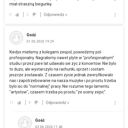
miał straszną biegunkę
Odpowiedz »
0
2
Gość
01.06.2026 19:29
Kiedys mielismy z kolegami zespol, powiedzmy pol-
profesjonalny. Nagralismy nawet plyte w "profesjonalnym"
studiu i przez pare lat udawalo sie zyc z koncertow. Nie bylo
to duzo, ale wystarczylo na rachunki, sprzet i costam
jeszcze zostawalo. Z czasem zycie jednak zweryfikowalo
nas i zapotrzebowanie na nasza muzyke i po prostu trzeba
bylo isc do "normalnej" pracy. Nie rozumie tego lamentu
"artystow", czasem trzeba po prostu "ze sceny zejsc".
Odpowiedz »
11
8
Gość
02.06.2026 11:46