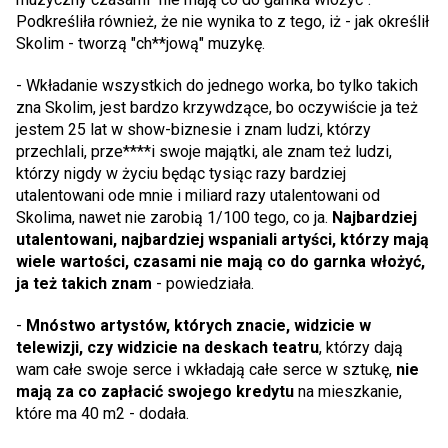
Podkreśliła również, że nie wynika to z tego, iż - jak określił
Skolim - tworzą "ch**jową" muzykę.
- Wkładanie wszystkich do jednego worka, bo tylko takich
zna Skolim, jest bardzo krzywdzące, bo oczywiście ja też
jestem 25 lat w show-biznesie i znam ludzi, którzy
przechlali, prze****i swoje majątki, ale znam też ludzi,
którzy nigdy w życiu będąc tysiąc razy bardziej
utalentowani ode mnie i miliard razy utalentowani od
Skolima, nawet nie zarobią 1/100 tego, co ja.
Najbardziej
utalentowani, najbardziej wspaniali artyści, którzy mają
wiele wartości, czasami nie mają co do garnka włożyć,
ja też takich znam
- powiedziała.
-
Mnóstwo artystów, których znacie, widzicie w
telewizji, czy widzicie na deskach teatru
, którzy dają
wam całe swoje serce i wkładają całe serce w sztukę,
nie
mają za co zapłacić swojego kredytu
na mieszkanie,
które ma 40 m2 - dodała.