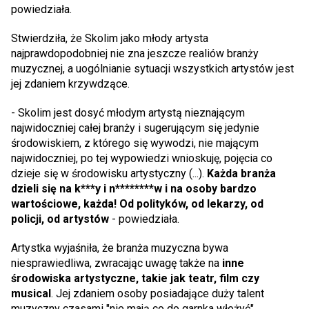
powiedziała.
Stwierdziła, że Skolim jako młody artysta
najprawdopodobniej nie zna jeszcze realiów branży
muzycznej, a uogólnianie sytuacji wszystkich artystów jest
jej zdaniem krzywdzące.
- Skolim jest dosyć młodym artystą nieznającym
najwidoczniej całej branży i sugerującym się jedynie
środowiskiem, z którego się wywodzi, nie mającym
najwidoczniej, po tej wypowiedzi wnioskuję, pojęcia co
dzieje się w środowisku artystyczny (...).
Każda branża
dzieli się na k***y i n********w i na osoby bardzo
wartościowe, każda! Od polityków, od lekarzy, od
policji, od artystów
- powiedziała.
Artystka wyjaśniła, że branża muzyczna bywa
niesprawiedliwa, zwracając uwagę także na
inne
środowiska artystyczne, takie jak teatr, film czy
musical
. Jej zdaniem osoby posiadające duży talent
muzyczny czasami "nie mają co do garnka włożyć".