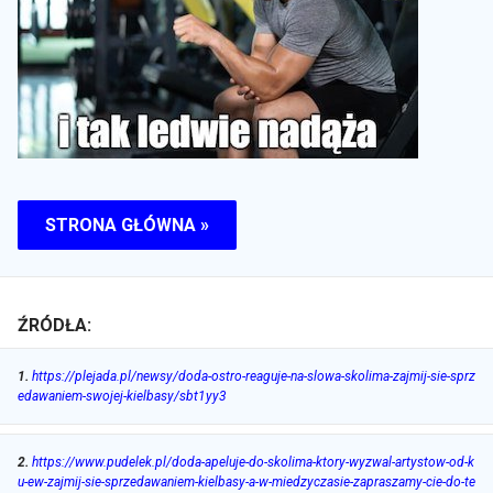
STRONA GŁÓWNA »
ŹRÓDŁA:
1
.
https://plejada.pl/newsy/doda-ostro-reaguje-na-slowa-skolima-zajmij-sie-sprz
edawaniem-swojej-kielbasy/sbt1yy3
2
.
https://www.pudelek.pl/doda-apeluje-do-skolima-ktory-wyzwal-artystow-od-k
u-ew-zajmij-sie-sprzedawaniem-kielbasy-a-w-miedzyczasie-zapraszamy-cie-do-te