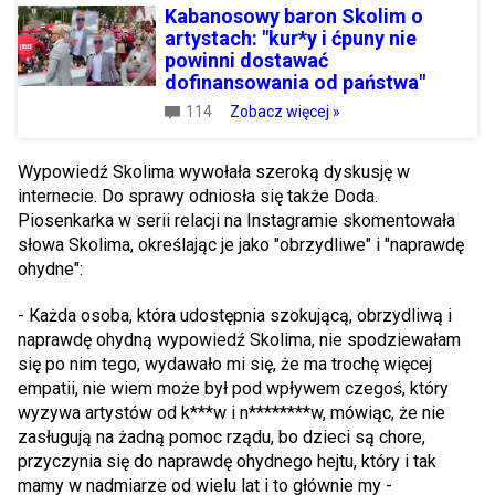
Kabanosowy baron Skolim o
artystach: "kur*y i ćpuny nie
powinni dostawać
dofinansowania od państwa"
114
Zobacz więcej »
Wypowiedź Skolima wywołała szeroką dyskusję w
internecie. Do sprawy odniosła się także Doda.
Piosenkarka w serii relacji na Instagramie skomentowała
słowa Skolima, określając je jako "obrzydliwe" i "naprawdę
ohydne":
- Każda osoba, która udostępnia szokującą, obrzydliwą i
naprawdę ohydną wypowiedź Skolima, nie spodziewałam
się po nim tego, wydawało mi się, że ma trochę więcej
empatii, nie wiem może był pod wpływem czegoś, który
wyzywa artystów od k***w i n********w, mówiąc, że nie
zasługują na żadną pomoc rządu, bo dzieci są chore,
przyczynia się do naprawdę ohydnego hejtu, który i tak
mamy w nadmiarze od wielu lat i to głównie my -