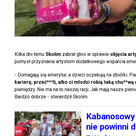
Kilka dni temu
Skolim
zabrał głos w sprawie
objęcia ar
pomysł przyznania artystom dodatkowego wsparcia emer
- Domagają się emerytur, a dzieci oczekują na zbiórki. P
karierę, przeć***li, albo ci młodzi robią taką chu**w
pieniędzy. Nie ma na to naszej racji. Jak mają nasze pieni
Bardzo dobrze - stwierdził Skolim.
Kabanosowy b
nie powinni 