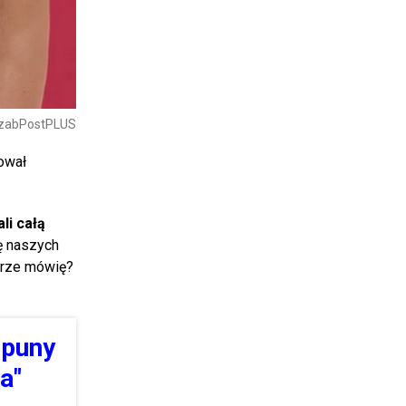
trzabPostPLUS
ował
li całą
ię naszych
obrze mówię?
ćpuny
a"