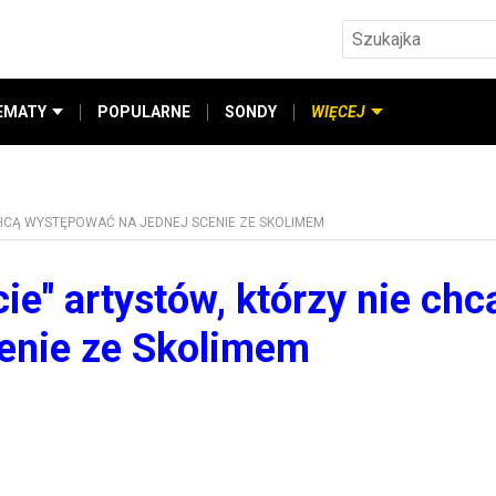
EMATY
POPULARNE
SONDY
WIĘCEJ
CHCĄ WYSTĘPOWAĆ NA JEDNEJ SCENIE ZE SKOLIMEM
ie" artystów, którzy nie chc
cenie ze Skolimem