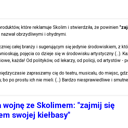
roduktów, które reklamuje Skolim i stwierdziła, że powinien
"zaj
 nazwał obrzydliwymi i ohydnymi.
niej całej branży i sugerującym się jedynie środowiskiem, z któ
ioskuję, pojęcia co dzieje się w środowisku artystyczny (...). K
iowe, każda! Od polityków, od lekarzy, od policji, od artystów - 
międzyczasie zapraszamy cię do teatru, musicalu, do miejsc, gdz
, bo po prostu ich nie mieli. (...) Bardzo niesprawiedliwe i smutn
a wojnę ze Skolimem: "zajmij się
m swojej kiełbasy"