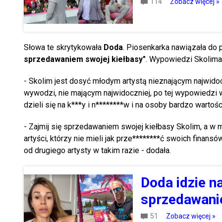
114
Zobacz więcej »
Słowa te skrytykowała
Doda
. Piosenkarka nawiązała do p
sprzedawaniem swojej kiełbasy"
. Wypowiedzi Skolima
- Skolim jest dosyć młodym artystą nieznającym najwidocz
wywodzi, nie mającym najwidoczniej, po tej wypowiedzi wn
dzieli się na k***y i n********w i na osoby bardzo wartośc
- Zajmij się sprzedawaniem swojej kiełbasy Skolim, a w 
artyści, którzy nie mieli jak prze********ć swoich finansów
od drugiego artysty w takim razie - dodała.
Doda idzie n
sprzedawanie
51
Zobacz więcej »