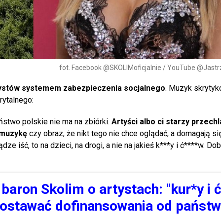
fot. Facebook @SKOLIMoficjalnie / YouTube @Jas
tystów systemem zabezpieczenia socjalnego
. Muzyk skrytyk
ytalnego:
aństwo polskie nie ma na zbiórki.
Artyści albo ci starzy przechla
ą muzykę
czy obraz, że nikt tego nie chce oglądać, a domagają s
ądze iść, to na dzieci, na drogi, a nie na jakieś k***y i ć****w. D
aron Skolim o artystach: "kur*y i 
dostawać dofinansowania od państw