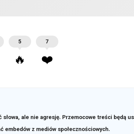
5
7
🔥
❤️
ć słowa, ale nie agresję. Przemocowe treści będą u
ać embedów z mediów społecznościowych.