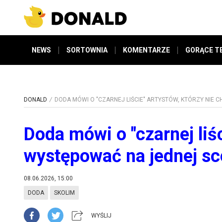
NEWS
SORTOWNIA
KOMENTARZE
GORĄCE T
DONALD
DODA MÓWI O "CZARNEJ LIŚCIE" ARTYSTÓW, KTÓRZY NIE 
Doda mówi o "czarnej liśc
występować na jednej s
08.06.2026, 15:00
DODA
SKOLIM
WYŚLIJ