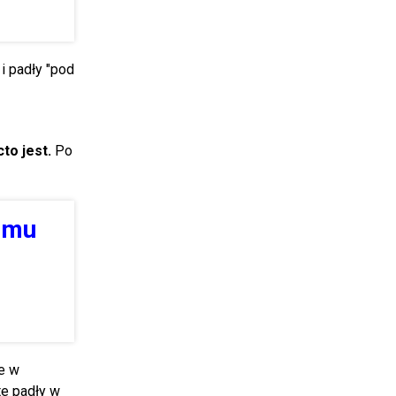
i padły "pod
to jest.
Po
a mu
że w
te padły w