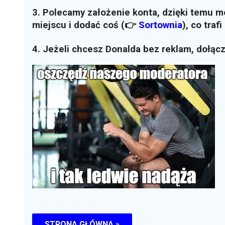
3. Polecamy założenie konta, dzięki temu 
miejscu i dodać coś (👉
Sortownia
)
, co traf
4. Jeżeli chcesz Donalda bez reklam, dołąc
STRONA GŁÓWNA »