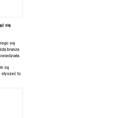
ąć się
rego się
ażda branża
powiedziała.
ie są
e słyszeć to