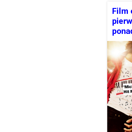
Film 
pierw
pona