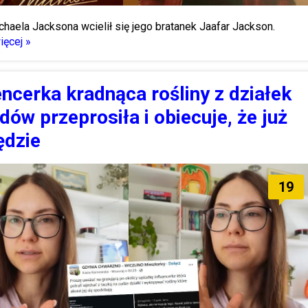
chaela Jacksona wcielił się jego bratanek Jaafar Jackson.
ęcej »
encerka kradnąca rośliny z działek
dów przeprosiła i obiecuje, że już
ędzie
19