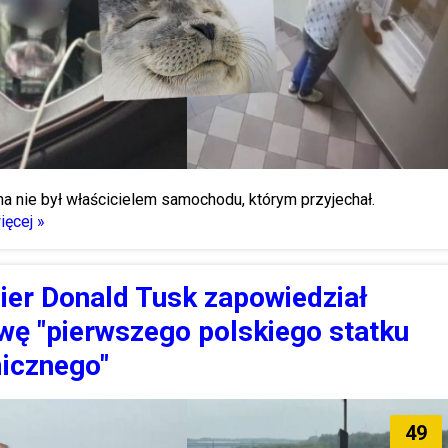
 nie był właścicielem samochodu, którym przyjechał.
ęcej »
ier Donald Tusk zapowiedział
wę "pierwszego polskiego statku
icznego"
49