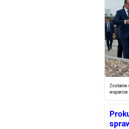
Zostanie 
wsparcie
Prok
spra