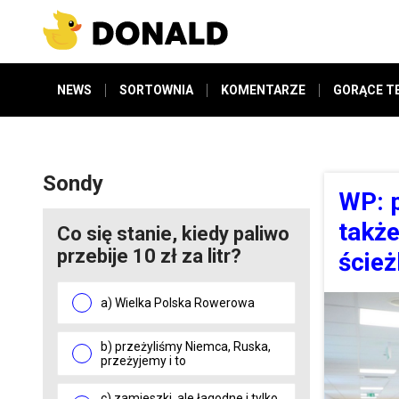
NEWS
SORTOWNIA
KOMENTARZE
GORĄCE T
Sondy
WP: p
także
Co się stanie, kiedy paliwo
przebije 10 zł za litr?
ścież
a) Wielka Polska Rowerowa
b) przeżyliśmy Niemca, Ruska,
przeżyjemy i to
c) zamieszki, ale łagodne i tylko