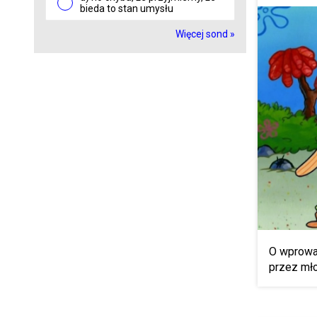
bieda to stan umysłu
Więcej sond »
O wprowa
przez mło