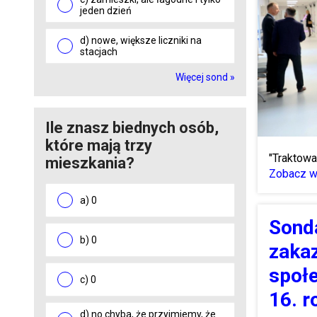
jeden dzień
d) nowe, większe liczniki na
stacjach
Więcej sond »
Ile znasz biednych osób,
które mają trzy
"Traktowa
mieszkania?
Zobacz wi
a) 0
Sond
b) 0
zaka
społ
c) 0
16. r
d) no chyba, że przyjmiemy, że