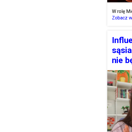
W rolę Mi
Zobacz wi
Influ
sąsia
nie b