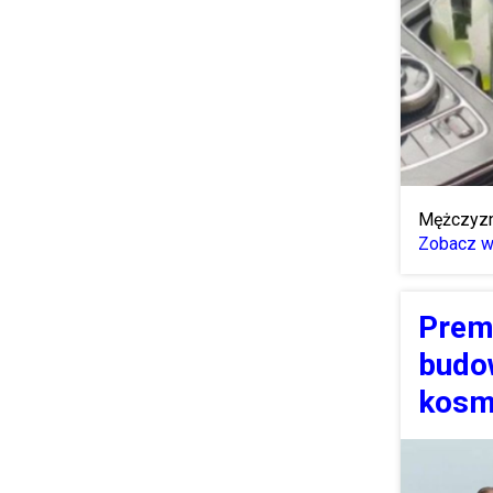
Mężczyzna
Zobacz wi
Prem
budo
kosm