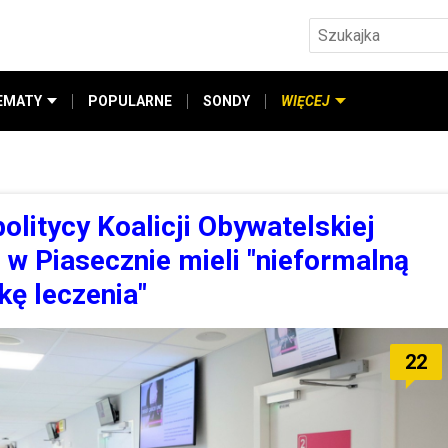
EMATY
POPULARNE
SONDY
WIĘCEJ
olitycy Koalicji Obywatelskiej
 w Piasecznie mieli "nieformalną
kę leczenia"
22