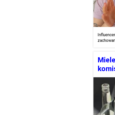
Influence
zachowan
Miele
komis