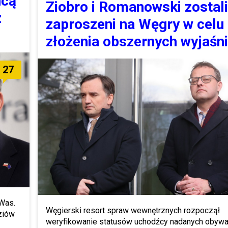
hcą
Ziobro i Romanowski zostali
z
zaproszeni na Węgry w celu
złożenia obszernych wyjaśn
27
 Was.
Węgierski resort spraw wewnętrznych rozpoczął
dziów
weryfikowanie statusów uchodźcy nadanych obyw