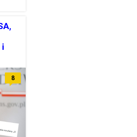
SA,
 i
8