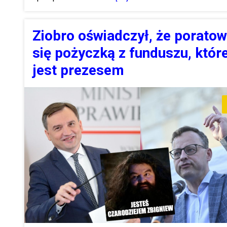
Ziobro oświadczył, że poratow
się pożyczką z funduszu, któr
jest prezesem