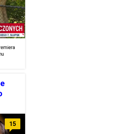
remiera
mu
ie
o
15