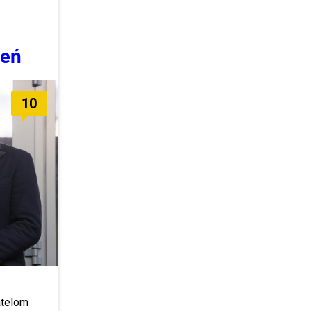
ień
10
atelom