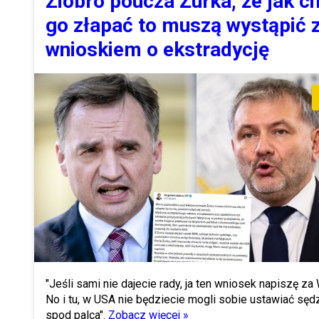
Ziobro poucza Żurka, że jak c
go złapać to muszą wystąpić 
wnioskiem o ekstradycję
"Jeśli sami nie dajecie rady, ja ten wniosek napiszę za
No i tu, w USA nie będziecie mogli sobie ustawiać sę
spod palca".
Zobacz więcej »