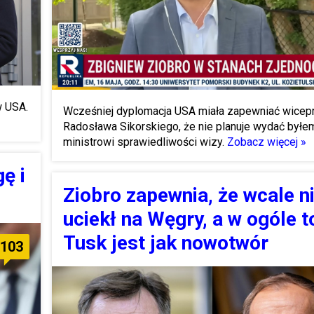
w USA.
Wcześniej dyplomacja USA miała zapewniać wicep
Radosława Sikorskiego, że nie planuje wydać byłe
ministrowi sprawiedliwości wizy.
Zobacz więcej »
ę i
Ziobro zapewnia, że wcale n
uciekł na Węgry, a w ogóle t
Tusk jest jak nowotwór
103