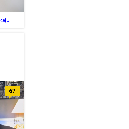
cej »
67