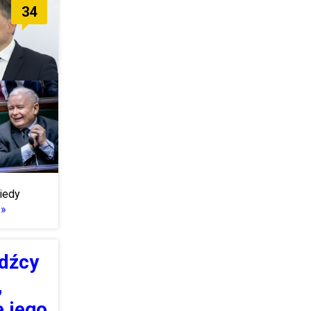
34
iedy
 »
odźcy
,
e jego