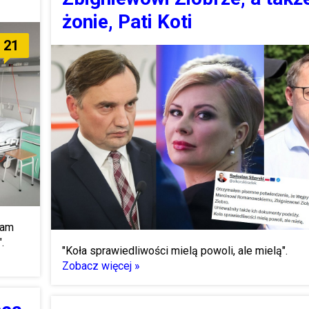
żonie, Pati Koti
21
mam
".
"Koła sprawiedliwości mielą powoli, ale mielą".
Zobacz więcej »