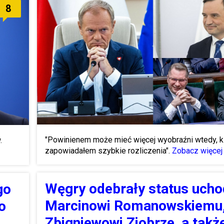
8
"Powinienem może mieć więcej wyobraźni wtedy, k
w.
zapowiadałem szybkie rozliczenia".
Zobacz więcej
Węgry odebrały status uch
go
Marcinowi Romanowskiemu
o
Zbigniewowi Ziobrze, a takż