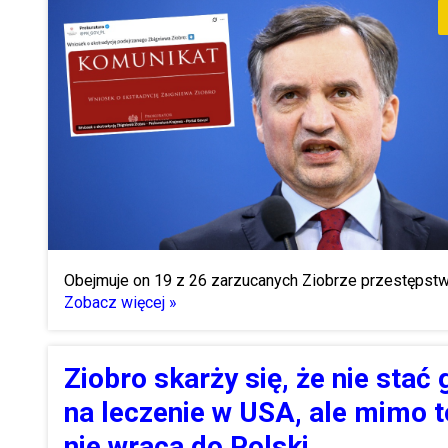
Obejmuje on 19 z 26 zarzucanych Ziobrze przestępst
Zobacz więcej »
Ziobro skarży się, że nie stać 
na leczenie w USA, ale mimo t
nie wraca do Polski