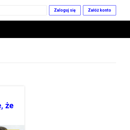
Zaloguj się
Załóż konto
, że