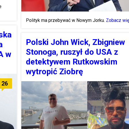
e
Polityk ma przebywać w Nowym Jorku.
Zobacz wię
iska
Polski John Wick, Zbigniew
a
Stonoga, ruszył do USA z
A w
detektywem Rutkowskim
wytropić Ziobrę
26