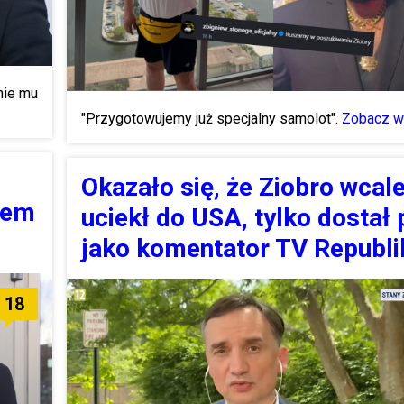
nie mu
"Przygotowujemy już specjalny samolot".
Zobacz wi
Okazało się, że Ziobro wcale
zem
uciekł do USA, tylko dostał
jako komentator TV Republi
18