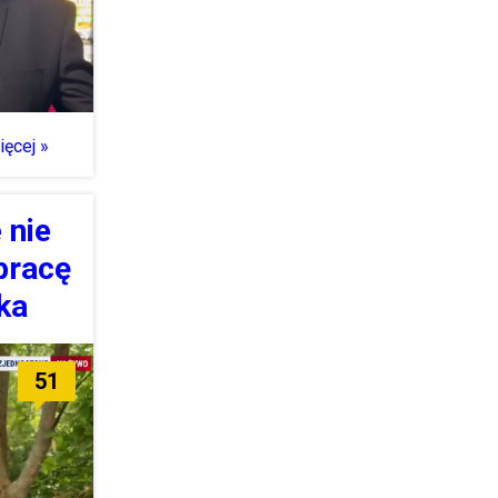
ęcej »
 nie
 pracę
ka
51