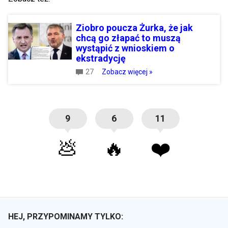
Ziobro poucza Żurka, że jak
chcą go złapać to muszą
wystąpić z wnioskiem o
ekstradycję
27
Zobacz więcej »
9
6
11
💩
🔥
❤️
HEJ, PRZYPOMINAMY TYLKO: