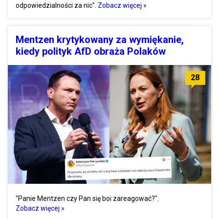
odpowiedzialności za nic".
Zobacz więcej »
Mentzen krytykowany za wymiękanie,
kiedy polityk AfD obraża Polaków
28
"Panie Mentzen czy Pan się boi zareagować?".
Zobacz więcej »