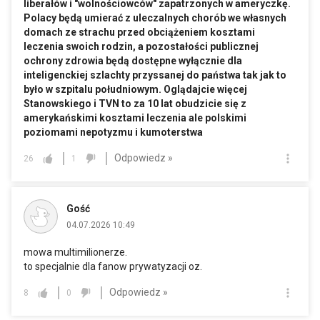
liberałów i "wolnościowców" zapatrzonych w ameryczkę.
Polacy będą umierać z uleczalnych chorób we własnych
domach ze strachu przed obciążeniem kosztami
leczenia swoich rodzin, a pozostałości publicznej
ochrony zdrowia będą dostępne wyłącznie dla
inteligenckiej szlachty przyssanej do państwa tak jak to
było w szpitalu południowym. Oglądajcie więcej
Stanowskiego i TVN to za 10 lat obudzicie się z
amerykańskimi kosztami leczenia ale polskimi
poziomami nepotyzmu i kumoterstwa
Odpowiedz »
26
1
Gość
04.07.2026 10:49
mowa multimilionerze.
to specjalnie dla fanow prywatyzacji oz.
Odpowiedz »
8
0