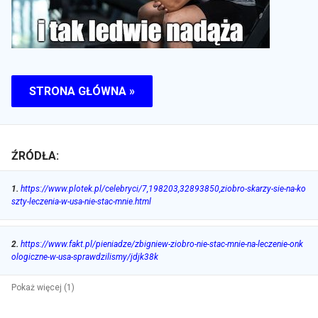
STRONA GŁÓWNA »
ŹRÓDŁA:
1
.
https://www.plotek.pl/celebryci/7,198203,32893850,ziobro-skarzy-sie-na-ko
szty-leczenia-w-usa-nie-stac-mnie.html
2
.
https://www.fakt.pl/pieniadze/zbigniew-ziobro-nie-stac-mnie-na-leczenie-onk
ologiczne-w-usa-sprawdzilismy/jdjk38k
Pokaż więcej (1)