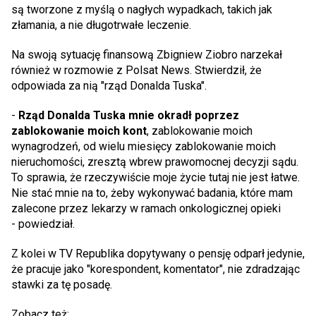
są tworzone z myślą o nagłych wypadkach, takich jak
złamania, a nie długotrwałe leczenie.
Na swoją sytuację finansową Zbigniew Ziobro narzekał
również w rozmowie z Polsat News. Stwierdził, że
odpowiada za nią "rząd Donalda Tuska".
-
Rząd Donalda Tuska mnie okradł poprzez
zablokowanie moich kont
, zablokowanie moich
wynagrodzeń, od wielu miesięcy zablokowanie moich
nieruchomości, zresztą wbrew prawomocnej decyzji sądu.
To sprawia, że rzeczywiście moje życie tutaj nie jest łatwe.
Nie stać mnie na to, żeby wykonywać badania, które mam
zalecone przez lekarzy w ramach onkologicznej opieki
- powiedział.
Z kolei w TV Republika dopytywany o pensję odparł jedynie,
że pracuje jako "korespondent, komentator", nie zdradzając
stawki za tę posadę.
Zobacz też: