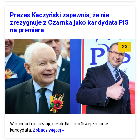
Prezes Kaczyński zapewnia, że nie
zrezygnuje z Czarnka jako kandydata PiS
na premiera
23
W meidach pojawiają się plotki o możliwej zmianie
kandydata.
Zobacz więcej »