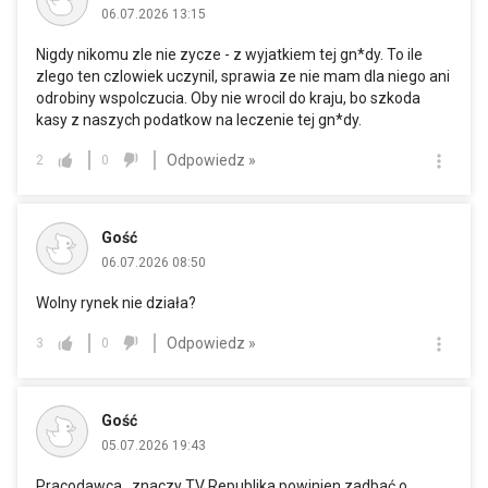
06.07.2026 13:15
Nigdy nikomu zle nie zycze - z wyjatkiem tej gn*dy. To ile
zlego ten czlowiek uczynil, sprawia ze nie mam dla niego ani
odrobiny wspolczucia. Oby nie wrocil do kraju, bo szkoda
kasy z naszych podatkow na leczenie tej gn*dy.
Odpowiedz »
2
0
Gość
06.07.2026 08:50
Wolny rynek nie działa?
Odpowiedz »
3
0
Gość
05.07.2026 19:43
Pracodawca , znaczy TV Republika powinien zadbać o