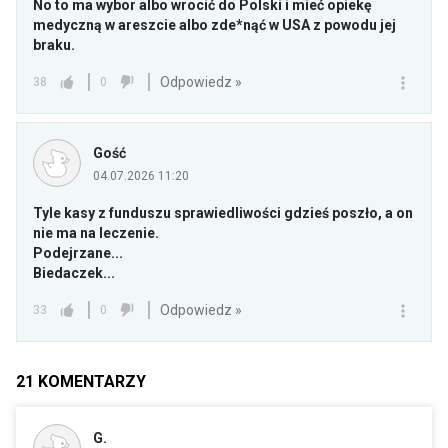
No to ma wybor albo wrocić do Polski i mieć opiekę
medyczną w areszcie albo zde*nąć w USA z powodu jej
braku.
Odpowiedz »
38
0
Gość
04.07.2026 11:20
Tyle kasy z funduszu sprawiedliwości gdzieś poszło, a on
nie ma na leczenie.
Podejrzane...
Biedaczek...
Odpowiedz »
33
0
21
KOMENTARZY
G.