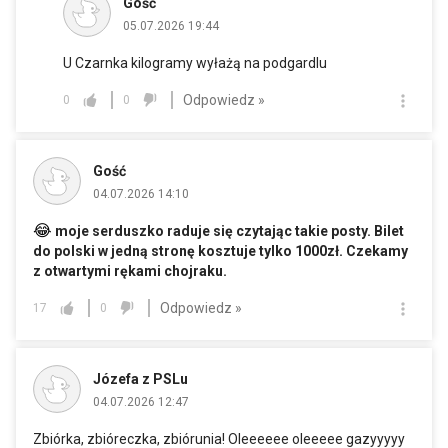
Gość
05.07.2026 19:44
U Czarnka kilogramy wyłażą na podgardlu
Odpowiedz »
0
0
Gość
04.07.2026 14:10
😂
moje serduszko raduje się czytając takie posty. Bilet
do polski w jedną stronę kosztuje tylko 1000zł. Czekamy
z otwartymi rękami chojraku.
Odpowiedz »
17
0
Józefa z PSLu
04.07.2026 12:47
Zbiórka, zbióreczka, zbiórunia! Oleeeeee oleeeee gazyyyyy