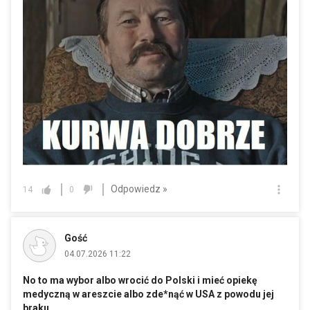
Odpowiedz »
14
0
Gość
04.07.2026 11:22
No to ma wybor albo wrocić do Polski i mieć opiekę
medyczną w areszcie albo zde*nąć w USA z powodu jej
braku.