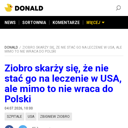
ZAŁÓŻ KONTO
©
2026
DONALD.PL
Wszelkie prawa zastrzeżone
NEWS
SORTOWNIA
KOMENTARZE
WIĘCEJ
DONALD
ZIOBRO SKARŻY SIĘ, ŻE NIE STAĆ GO NA LECZENIE W USA, ALE
MIMO TO NIE WRACA DO POLSKI
Ziobro skarży się, że nie
stać go na leczenie w USA,
ale mimo to nie wraca do
Polski
04.07.2026, 10:00
SZPITALE
USA
ZBIGNIEW ZIOBRO