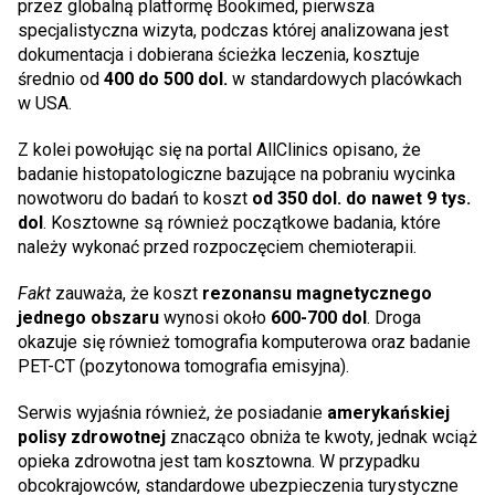
przez globalną platformę Bookimed, pierwsza
specjalistyczna wizyta, podczas której analizowana jest
dokumentacja i dobierana ścieżka leczenia, kosztuje
średnio od
400 do 500 dol.
w standardowych placówkach
w USA.
Z kolei powołując się na portal AllClinics opisano, że
badanie histopatologiczne bazujące na pobraniu wycinka
nowotworu do badań to koszt
od 350 dol. do nawet 9 tys.
dol
. Kosztowne są również początkowe badania, które
należy wykonać przed rozpoczęciem chemioterapii.
Fakt
zauważa, że koszt
rezonansu magnetycznego
jednego obszaru
wynosi około
600-700 dol
. Droga
okazuje się również tomografia komputerowa oraz badanie
PET-CT (pozytonowa tomografia emisyjna).
Serwis wyjaśnia również, że posiadanie
amerykańskiej
polisy zdrowotnej
znacząco obniża te kwoty, jednak wciąż
opieka zdrowotna jest tam kosztowna. W przypadku
obcokrajowców, standardowe ubezpieczenia turystyczne