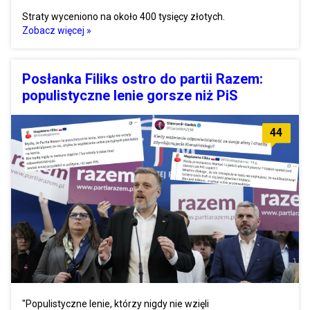
Straty wyceniono na około 400 tysięcy złotych.
Zobacz więcej »
Posłanka Filiks ostro do partii Razem:
populistyczne lenie gorsze niż PiS
44
"Populistyczne lenie, którzy nigdy nie wzięli