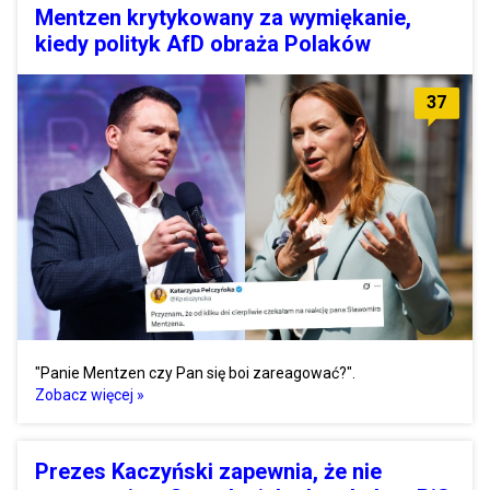
Mentzen krytykowany za wymiękanie,
kiedy polityk AfD obraża Polaków
37
"Panie Mentzen czy Pan się boi zareagować?".
Zobacz więcej »
Prezes Kaczyński zapewnia, że nie