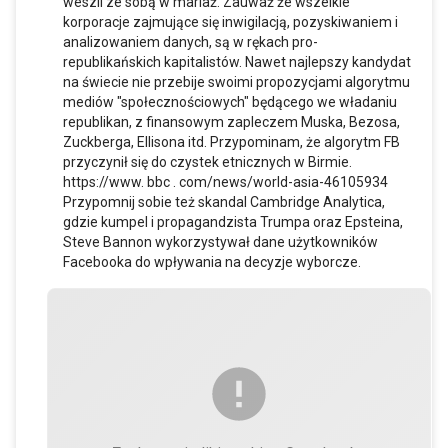
weszli ze sobą w mariaż. Zauważ że wszelkie
korporacje zajmujące się inwigilacją, pozyskiwaniem i
analizowaniem danych, są w rękach pro-
republikańskich kapitalistów. Nawet najlepszy kandydat
na świecie nie przebije swoimi propozycjami algorytmu
mediów "społecznościowych" będącego we władaniu
republikan, z finansowym zapleczem Muska, Bezosa,
Zuckberga, Ellisona itd. Przypominam, że algorytm FB
przyczynił się do czystek etnicznych w Birmie.
https://www. bbc . com/news/world-asia-46105934
Przypomnij sobie też skandal Cambridge Analytica,
gdzie kumpel i propagandzista Trumpa oraz Epsteina,
Steve Bannon wykorzystywał dane użytkowników
Facebooka do wpływania na decyzje wyborcze.