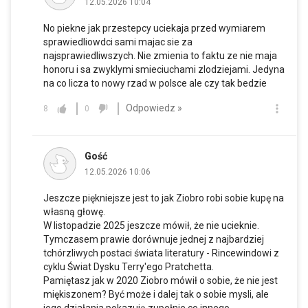
12.05.2026 10:04
No piekne jak przestepcy uciekaja przed wymiarem
sprawiedliowdci sami majac sie za
najsprawiedliwszych. Nie zmienia to faktu ze nie maja
honoru i sa zwyklymi smieciuchami zlodziejami. Jedyna
na co licza to nowy rzad w polsce ale czy tak bedzie
Odpowiedz »
8
0
Gość
12.05.2026 10:06
Jeszcze piękniejsze jest to jak Ziobro robi sobie kupę na
własną głowę.
W listopadzie 2025 jeszcze mówił, że nie ucieknie.
Tymczasem prawie dorównuje jednej z najbardziej
tchórzliwych postaci świata literatury - Rincewindowi z
cyklu Świat Dysku Terry'ego Pratchetta.
Pamiętasz jak w 2020 Ziobro mówił o sobie, że nie jest
miękiszonem? Być może i dalej tak o sobie mysli, ale
jego działania pokazują zupełnie co innego.