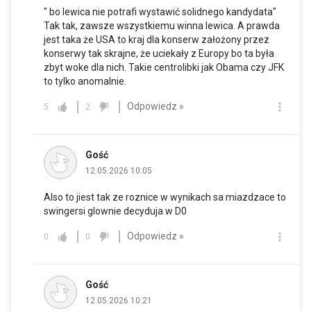
" bo lewica nie potrafi wystawić solidnego kandydata"
Tak tak, zawsze wszystkiemu winna lewica. A prawda
jest taka że USA to kraj dla konserw założony przez
konserwy tak skrajne, że uciekały z Europy bo ta była
zbyt woke dla nich. Takie centrolibki jak Obama czy JFK
to tylko anomalnie.
Odpowiedz »
5
2
Gość
12.05.2026 10:05
Also to jiest tak ze roznice w wynikach sa miazdzace to
swingersi glownie decyduja w D0
Odpowiedz »
0
0
Gość
12.05.2026 10:21