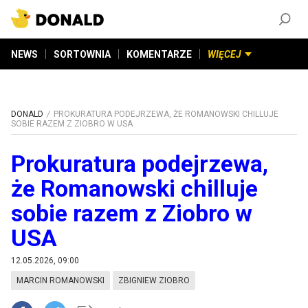
ZAŁÓŻ KONTO
©
2026
DONALD.PL
Wszelkie prawa zastrzeżone
NEWS
SORTOWNIA
KOMENTARZE
WIĘCEJ
DONALD
PROKURATURA PODEJRZEWA, ŻE ROMANOWSKI CHILLUJE
SOBIE RAZEM Z ZIOBRO W USA
Prokuratura podejrzewa,
że Romanowski chilluje
sobie razem z Ziobro w
USA
12.05.2026, 09:00
MARCIN ROMANOWSKI
ZBIGNIEW ZIOBRO