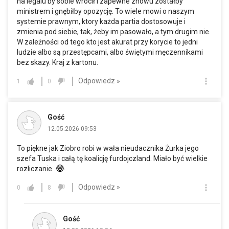
na legalu by sobie wrocił i zapewne znowu zostałby
ministrem i gnębiłby opozycję. To wiele mowi o naszym
systemie prawnym, ktory każda partia dostosowuje i
zmienia pod siebie, tak, żeby im pasowało, a tym drugim nie.
W zależności od tego kto jest akurat przy korycie to jedni
ludzie albo są przestępcami, albo świętymi męczennikami
bez skazy. Kraj z kartonu.
Odpowiedz »
1
0
Gość
12.05.2026 09:53
To piękne jak Ziobro robi w wała nieudacznika Żurka jego
szefa Tuska i całą tę koalicję furdojczland. Miało być wielkie
😂
rozliczanie.
Odpowiedz »
0
8
Gość