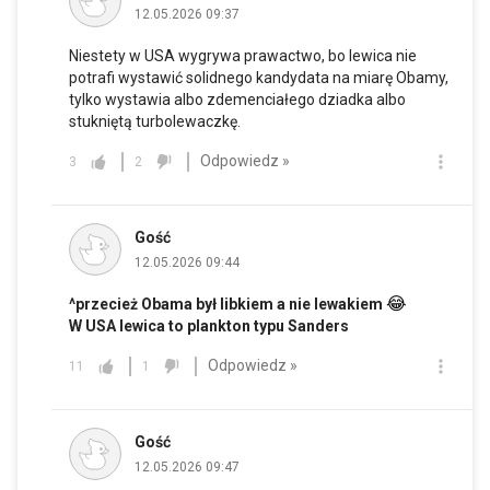
12.05.2026 09:37
Niestety w USA wygrywa prawactwo, bo lewica nie
potrafi wystawić solidnego kandydata na miarę Obamy,
tylko wystawia albo zdemenciałego dziadka albo
stukniętą turbolewaczkę.
Odpowiedz »
3
2
Gość
12.05.2026 09:44
😂
^przecież Obama był libkiem a nie lewakiem
W USA lewica to plankton typu Sanders
Odpowiedz »
11
1
Gość
12.05.2026 09:47