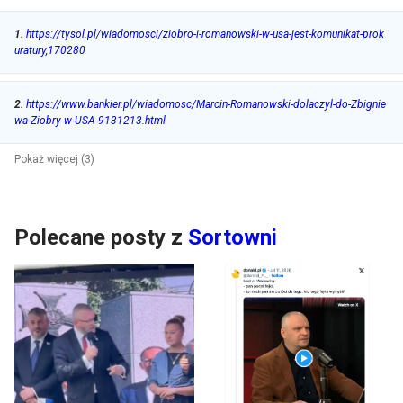
1
.
https://tysol.pl/wiadomosci/ziobro-i-romanowski-w-usa-jest-komunikat-prok
uratury,170280
2
.
https://www.bankier.pl/wiadomosc/Marcin-Romanowski-dolaczyl-do-Zbignie
wa-Ziobry-w-USA-9131213.html
Pokaż więcej (3)
Polecane posty z
Sortowni