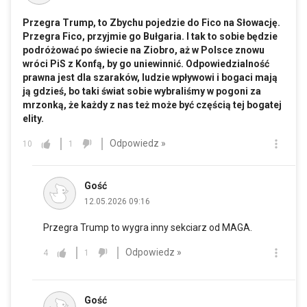
Przegra Trump, to Zbychu pojedzie do Fico na Słowację.
Przegra Fico, przyjmie go Bułgaria. I tak to sobie będzie
podróżować po świecie na Ziobro, aż w Polsce znowu
wróci PiS z Konfą, by go uniewinnić. Odpowiedzialność
prawna jest dla szaraków, ludzie wpływowi i bogaci mają
ją gdzieś, bo taki świat sobie wybraliśmy w pogoni za
mrzonką, że każdy z nas też może być częścią tej bogatej
elity.
Odpowiedz »
10
1
Gość
12.05.2026 09:16
Przegra Trump to wygra inny sekciarz od MAGA.
Odpowiedz »
4
1
Gość