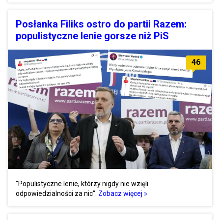
Posłanka Filiks ostro do partii Razem:
populistyczne lenie gorsze niż PiS
46
"Populistyczne lenie, którzy nigdy nie wzięli
odpowiedzialności za nic".
Zobacz więcej »