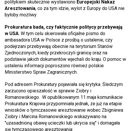
politykiem skutecznie wystawiono
Europejski Nakaz
Aresztowania
, co za tym idzie, wylot z Europy do USA nie
byłoby możliwy.
Prokuratura bada, czy faktycznie politycy przebywają
w USA
. W tym celu skierowała oficjalne pismo do
ambasadora USA w Polsce z prośbą o ustalenie, czy
podejrzani przebywają obecnie na terytorium Stanów
Zjednoczonych, kiedy przekroczyli granicę oraz na
podstawie jakich dokumentów wjechali do kraju. O pomoc w
ustaleniu informacji poproszono również polskie
Ministerstwo Spraw Zagranicznych.
Pod adresem Prokuratury pojawiała się krytyka. Śledczym
zarzucono opieszałość w sprawie Ziobry i
Romanowskiego. W opublikowanym 11 maja komunikacie
Prokuratura Krajowa przypomniała jednak, że już na etapie
wniosków o tymczasowe aresztowanie wobec Zbigniewa
Ziobry i Marcina Romanowskiego wskazywano na
"uzasadnioną obawę ucieczki lub ukrycia się" i domagała
się tymczasowego aresztowania: