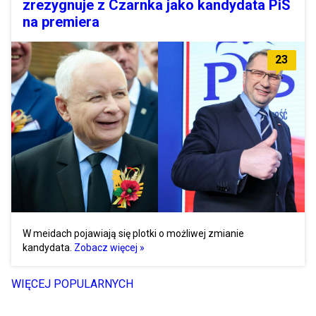
zrezygnuje z Czarnka jako kandydata PiS
na premiera
23
W meidach pojawiają się plotki o możliwej zmianie
kandydata.
Zobacz więcej »
WIĘCEJ POPULARNYCH