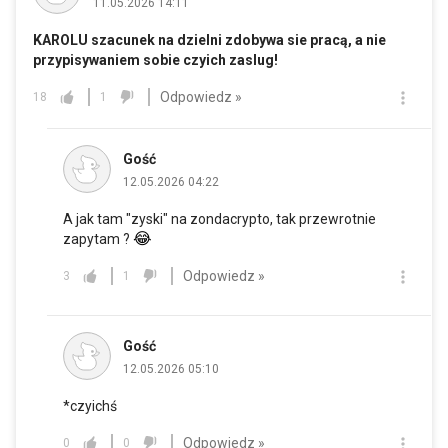
11.05.2026 14:11
KAROLU szacunek na dzielni zdobywa sie pracą, a nie
przypisywaniem sobie czyich zaslug!
Odpowiedz »
18
1
Gość
12.05.2026 04:22
A jak tam "zyski" na zondacrypto, tak przewrotnie
😂
zapytam ?
Odpowiedz »
3
1
Gość
12.05.2026 05:10
*czyichś
Odpowiedz »
0
0