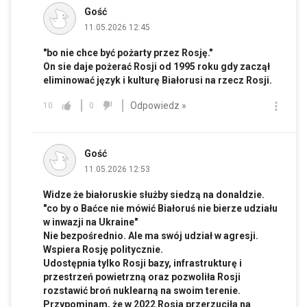
Gość
11.05.2026 12:45
"bo nie chce być pożarty przez Rosję."
On sie daje pożerać Rosji od 1995 roku gdy zaczął
eliminować język i kulturę Białorusi na rzecz Rosji.
Odpowiedz »
10
0
Gość
11.05.2026 12:53
Widze że białoruskie służby siedzą na donaldzie.
"co by o Baćce nie mówić Białoruś nie bierze udziału
w inwazji na Ukraine"
Nie bezpośrednio. Ale ma swój udział w agresji.
Wspiera Rosję politycznie.
Udostępnia tylko Rosji bazy, infrastrukturę i
przestrzeń powietrzną oraz pozwoliła Rosji
rozstawić broń nuklearną na swoim terenie.
Przypominam, że w 2022 Rosja przerzuciła na