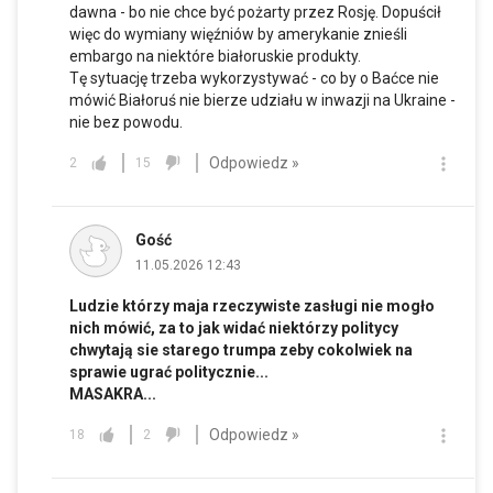
dawna - bo nie chce być pożarty przez Rosję. Dopuścił
więc do wymiany więźniów by amerykanie znieśli
embargo na niektóre białoruskie produkty.
Tę sytuację trzeba wykorzystywać - co by o Baćce nie
mówić Białoruś nie bierze udziału w inwazji na Ukraine -
nie bez powodu.
Odpowiedz »
2
15
Gość
11.05.2026 12:43
Ludzie którzy maja rzeczywiste zasługi nie mogło
nich mówić, za to jak widać niektórzy politycy
chwytają sie starego trumpa zeby cokolwiek na
sprawie ugrać politycznie...
MASAKRA...
Odpowiedz »
18
2