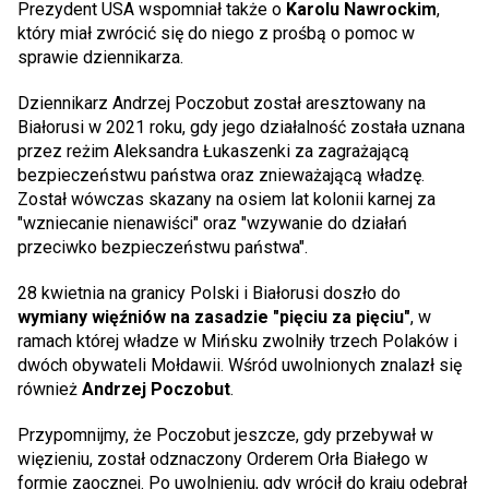
Prezydent USA wspomniał także o
Karolu Nawrockim
,
który miał zwrócić się do niego z prośbą o pomoc w
sprawie dziennikarza.
Dziennikarz Andrzej Poczobut został aresztowany na
Białorusi w 2021 roku, gdy jego działalność została uznana
przez reżim Aleksandra Łukaszenki za zagrażającą
bezpieczeństwu państwa oraz znieważającą władzę.
Został wówczas skazany na osiem lat kolonii karnej za
"wzniecanie nienawiści" oraz "wzywanie do działań
przeciwko bezpieczeństwu państwa".
28 kwietnia na granicy Polski i Białorusi doszło do
wymiany więźniów na zasadzie "pięciu za pięciu"
, w
ramach której władze w Mińsku zwolniły trzech Polaków i
dwóch obywateli Mołdawii. Wśród uwolnionych znalazł się
również
Andrzej Poczobut
.
Przypomnijmy, że Poczobut jeszcze, gdy przebywał w
więzieniu, został odznaczony Orderem Orła Białego w
formie zaocznej. Po uwolnieniu, gdy wrócił do kraju odebrał