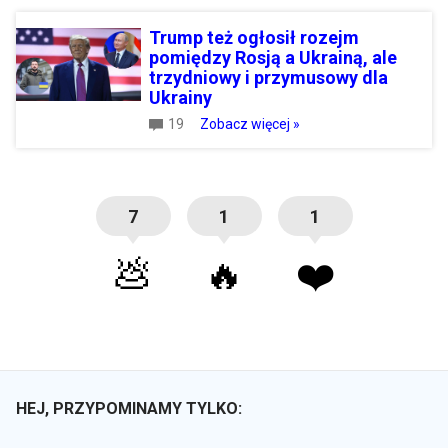
Trump też ogłosił rozejm
pomiędzy Rosją a Ukrainą, ale
trzydniowy i przymusowy dla
Ukrainy
19
Zobacz więcej »
7
1
1
💩
🔥
❤️
HEJ, PRZYPOMINAMY TYLKO: