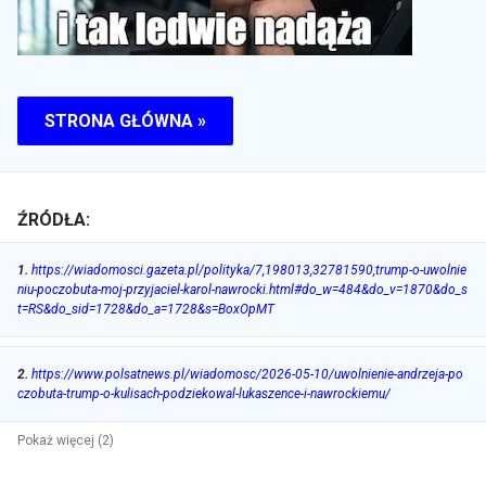
STRONA GŁÓWNA »
ŹRÓDŁA:
1
.
https://wiadomosci.gazeta.pl/polityka/7,198013,32781590,trump-o-uwolnie
niu-poczobuta-moj-przyjaciel-karol-nawrocki.html#do_w=484&do_v=1870&do_s
t=RS&do_sid=1728&do_a=1728&s=BoxOpMT
2
.
https://www.polsatnews.pl/wiadomosc/2026-05-10/uwolnienie-andrzeja-po
czobuta-trump-o-kulisach-podziekowal-lukaszence-i-nawrockiemu/
Pokaż więcej (2)