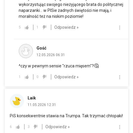
wykorzystując swojego nieżyjącego brata do politycznej
naparzanki... w PISie żadnych świętości nie mają, i
moralność też na niskim poziomie!
Odpowiedz »
5
1
Gość
12.05.2026 06:31
🤔
^czy w pewnym sensie "rzuca mięsem"?
Odpowiedz »
1
0
Laik
11.05.2026 12:31
PiS konsekwentnie stawia na Trumpa. Tak trzymać chłopaki!
Odpowiedz »
6
3