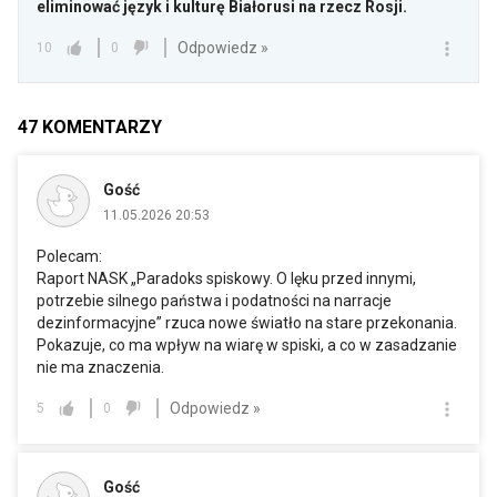
eliminować język i kulturę Białorusi na rzecz Rosji.
Odpowiedz »
10
0
47
KOMENTARZY
Gość
11.05.2026 20:53
Polecam:
Raport NASK „Paradoks spiskowy. O lęku przed innymi,
potrzebie silnego państwa i podatności na narracje
dezinformacyjne” rzuca nowe światło na stare przekonania.
Pokazuje, co ma wpływ na wiarę w spiski, a co w zasadzanie
nie ma znaczenia.
Odpowiedz »
5
0
Gość