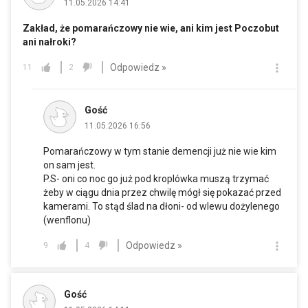
11.05.2026 14:41
Zakład, że pomarańczowy nie wie, ani kim jest Poczobut
ani nałroki?
Odpowiedz »
11
2
Gość
11.05.2026 16:56
Pomarańczowy w tym stanie demencji już nie wie kim
on sam jest.
P.S- oni co noc go już pod kroplówka muszą trzymać
żeby w ciągu dnia przez chwilę mógł się pokazać przed
kamerami. To stąd ślad na dłoni- od wlewu dożylenego
(wenflonu)
Odpowiedz »
9
4
Gość