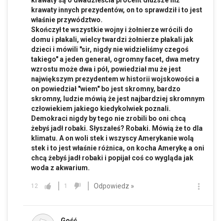
krawaty są o dwadzieścia procent dłuższe niż
krawaty innych prezydentów, on to sprawdził i to jest
właśnie przywództwo.
Skończył te wszystkie wojny i żołnierze wrócili do
domu i płakali, wielcy twardzi żołnierze płakali jak
dzieci i mówili "sir, nigdy nie widzieliśmy czegoś
takiego" a jeden generał, ogromny facet, dwa metry
wzrostu może dwa i pół, powiedział mu że jest
największym prezydentem w historii wojskowości a
on powiedział "wiem" bo jest skromny, bardzo
skromny, ludzie mówią że jest najbardziej skromnym
człowiekiem jakiego kiedykolwiek poznali.
Demokraci nigdy by tego nie zrobili bo oni chcą
żebyś jadł robaki. Słyszałeś? Robaki. Mówią że to dla
klimatu. A on woli stek i wszyscy Amerykanie wolą
stek i to jest właśnie różnica, on kocha Amerykę a oni
chcą żebyś jadł robaki i popijał coś co wygląda jak
woda z akwarium.
Odpowiedz »
12
1
Gość