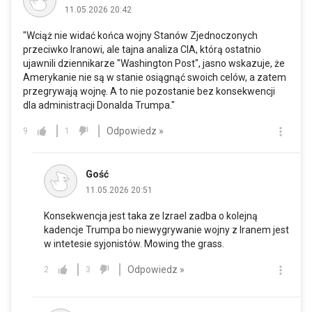
11.05.2026 20:42
"Wciąż nie widać końca wojny Stanów Zjednoczonych
przeciwko Iranowi, ale tajna analiza CIA, którą ostatnio
ujawnili dziennikarze "Washington Post", jasno wskazuje, że
Amerykanie nie są w stanie osiągnąć swoich celów, a zatem
przegrywają wojnę. A to nie pozostanie bez konsekwencji
dla administracji Donalda Trumpa."
Odpowiedz »
9
1
Gość
11.05.2026 20:51
Konsekwencja jest taka ze Izrael zadba o kolejną
kadencje Trumpa bo niewygrywanie wojny z Iranem jest
w intetesie syjonistów. Mowing the grass.
Odpowiedz »
2
3