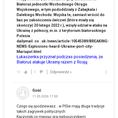
Białoruś jednostki Wschodniego Okręgu
Wojskowego, w tym pododdziały z Zabajkala i
Dalekiego Wschodu. Wojska te, zamiast wrócić do
baz po zakończeniu ćwiczeń (które miały się
skończyć 20 lutego 2022 r.), wzięły udział w ataku na
Ukrainę z północy,
m.in
. z terytorium białoruskiego
Polesia
dailymail. co . uk /news/article-10545389/BREAKING-
NEWS-Explosions-heard-Ukraine-port-city-
Mariupol.html
Łukaszenka przyznał podczas posiedzenia, że
Białoruś atakuje Ukrainę razem z Rosją
Odpowiedz »
10
0
Gość
11.05.2026 17:00
Czego się spodziewasz... w PISie mają długa tradycje
takich zagrywek politycznych.
Kaczyński co miesiąc gra nieboszczykiem