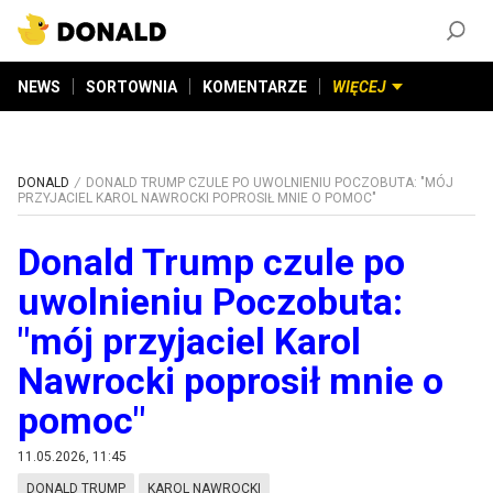
ZAŁÓŻ KONTO
©
2026
DONALD.PL
Wszelkie prawa zastrzeżone
NEWS
SORTOWNIA
KOMENTARZE
WIĘCEJ
DONALD
DONALD TRUMP CZULE PO UWOLNIENIU POCZOBUTA: "MÓJ
PRZYJACIEL KAROL NAWROCKI POPROSIŁ MNIE O POMOC"
Donald Trump czule po
uwolnieniu Poczobuta:
"mój przyjaciel Karol
Nawrocki poprosił mnie o
pomoc"
11.05.2026, 11:45
DONALD TRUMP
KAROL NAWROCKI