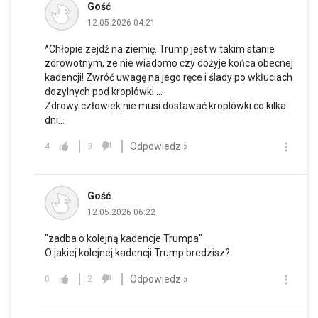
Gość
12.05.2026 04:21
^Chłopie zejdź na ziemię. Trump jest w takim stanie
zdrowotnym, ze nie wiadomo czy dożyje końca obecnej
kadencji! Zwróć uwagę na jego ręce i ślady po wkłuciach
dozylnych pod kroplówki....
Zdrowy człowiek nie musi dostawać kroplówki co kilka
dni...
Odpowiedz »
4
3
Gość
12.05.2026 06:22
"zadba o kolejną kadencje Trumpa"
O jakiej kolejnej kadencji Trump bredzisz?
Odpowiedz »
0
2