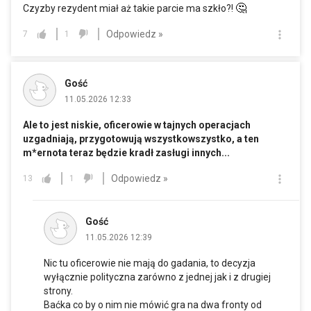
🤔
Czyzby rezydent miał aż takie parcie ma szkło?!
Odpowiedz »
7
1
Gość
11.05.2026 12:33
Ale to jest niskie, oficerowie w tajnych operacjach
uzgadniają, przygotowują wszystkowszystko, a ten
m*ernota teraz będzie kradł zasługi innych...
Odpowiedz »
13
1
Gość
11.05.2026 12:39
Nic tu oficerowie nie mają do gadania, to decyzja
wyłącznie polityczna zarówno z jednej jak i z drugiej
strony.
Baćka co by o nim nie mówić gra na dwa fronty od