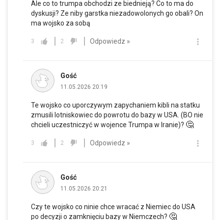
Ale co to trumpa obchodzi ze biednieją? Co to ma do
dyskusji? Ze niby garstka niezadowolonych go obali? On
ma wojsko za sobą
Odpowiedz »
3
2
Gość
11.05.2026 20:19
Te wojsko co uporczywym zapychaniem kibli na statku
zmusili lotniskowiec do powrotu do bazy w USA. (BO nie
🤔
chcieli uczestniczyć w wojence Trumpa w Iranie)?
Odpowiedz »
3
2
Gość
11.05.2026 20:21
Czy te wojsko co ninie chce wracać z Niemiec do USA
🤔
po decyzji o zamknięciu bazy w Niemczech?