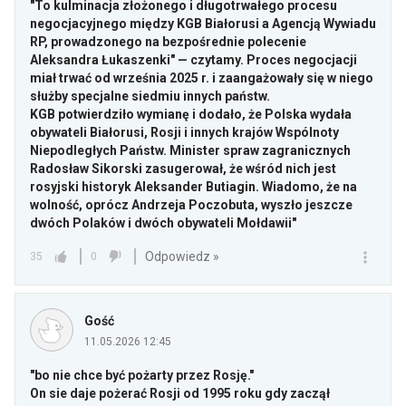
"To kulminacja złożonego i długotrwałego procesu
negocjacyjnego między KGB Białorusi a Agencją Wywiadu
RP, prowadzonego na bezpośrednie polecenie
Aleksandra Łukaszenki" — czytamy. Proces negocjacji
miał trwać od września 2025 r. i zaangażowały się w niego
służby specjalne siedmiu innych państw.
KGB potwierdziło wymianę i dodało, że Polska wydała
obywateli Białorusi, Rosji i innych krajów Wspólnoty
Niepodległych Państw. Minister spraw zagranicznych
Radosław Sikorski zasugerował, że wśród nich jest
rosyjski historyk Aleksander Butiagin. Wiadomo, że na
wolność, oprócz Andrzeja Poczobuta, wyszło jeszcze
dwóch Polaków i dwóch obywateli Mołdawii"
Odpowiedz »
35
0
Gość
11.05.2026 12:45
"bo nie chce być pożarty przez Rosję."
On sie daje pożerać Rosji od 1995 roku gdy zaczął