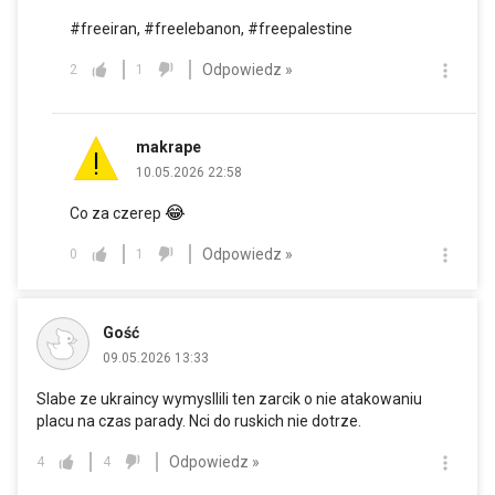
#freeiran, #freelebanon, #freepalestine
Odpowiedz »
2
1
makrape
10.05.2026 22:58
😂
Co za czerep
Odpowiedz »
0
1
Gość
09.05.2026 13:33
Slabe ze ukraincy wymysllili ten zarcik o nie atakowaniu
placu na czas parady. Nci do ruskich nie dotrze.
Odpowiedz »
4
4