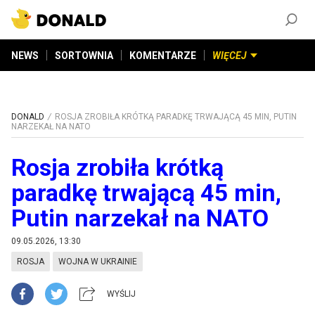
ZAŁÓŻ KONTO
©
2026
DONALD.PL
Wszelkie prawa zastrzeżone
NEWS
SORTOWNIA
KOMENTARZE
WIĘCEJ
DONALD
ROSJA ZROBIŁA KRÓTKĄ PARADKĘ TRWAJĄCĄ 45 MIN, PUTIN
NARZEKAŁ NA NATO
Rosja zrobiła krótką
paradkę trwającą 45 min,
Putin narzekał na NATO
09.05.2026, 13:30
ROSJA
WOJNA W UKRAINIE
WYŚLIJ