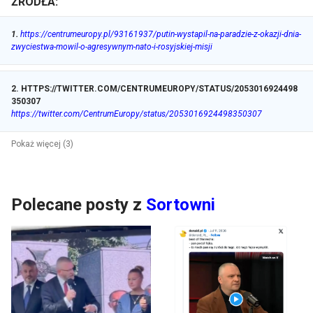
ŹRÓDŁA:
1
.
https://centrumeuropy.pl/93161937/putin-wystapil-na-paradzie-z-okazji-dnia-
zwyciestwa-mowil-o-agresywnym-nato-i-rosyjskiej-misji
2
.
HTTPS://TWITTER.COM/CENTRUMEUROPY/STATUS/2053016924498
350307
https://twitter.com/CentrumEuropy/status/2053016924498350307
Pokaż więcej (3)
Polecane posty z
Sortowni