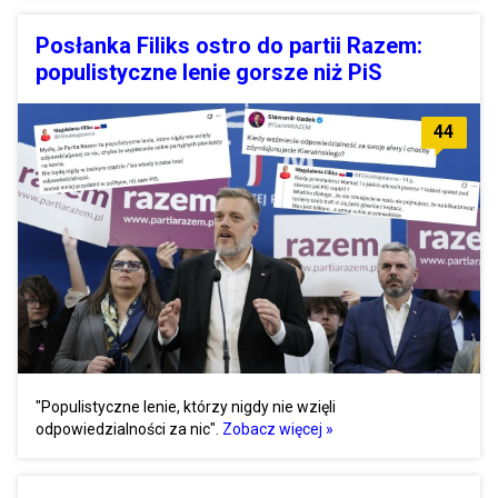
Posłanka Filiks ostro do partii Razem:
populistyczne lenie gorsze niż PiS
44
"Populistyczne lenie, którzy nigdy nie wzięli
odpowiedzialności za nic".
Zobacz więcej »