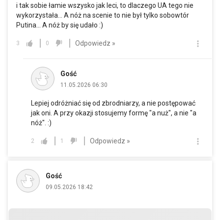
i tak sobie łamie wszysko jak leci, to dlaczego UA tego nie
wykorzystała... A nóż na scenie to nie był tylko sobowtór
Putina... A nóż by się udało :)
Odpowiedz »
3
0
Gość
11.05.2026 06:30
Lepiej odróżniać się od zbrodniarzy, a nie postępować
jak oni. A przy okazji stosujemy formę "a nuż", a nie "a
nóż". :)
Odpowiedz »
2
1
Gość
09.05.2026 18:42