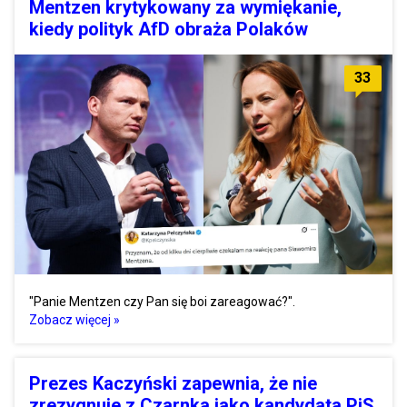
Mentzen krytykowany za wymiękanie,
kiedy polityk AfD obraża Polaków
33
"Panie Mentzen czy Pan się boi zareagować?".
Zobacz więcej »
Prezes Kaczyński zapewnia, że nie
zrezygnuje z Czarnka jako kandydata PiS