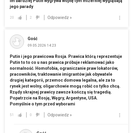
Im bardziej Putin wygrywa wojnę tym mizerniej wyglądają
jego parady
Odpowiedz »
20
2
Gość
09.05.2026 14:23
Putin i jego prawicowa Rosja. Prawica którą reprezentuje
Putin to to co u nas prawica próbuje reklamować jako
normalność. Homofobia, ograniczanie praw lokatorów,
pracowników, traktowanie imigrantów jak obywatele
drugiej kategorii, przemoc domowa legalna, ale za to
rynek jest wolny, oligarchowie mogą robić co tylko chcą.
Rządy skrajnej prawicy zawsze kończą się tragedią.
Popatrzcie na Rosję, Węgry, Argentyne, USA.
Pomyślnie o tym przed wyborami
Odpowiedz »
51
0