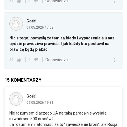
Odpowiedz »
51
0
Gość
09.05.2026 17:08
Nic z tego, pomyślą że tam są błedy i wypaczenia a u nas
będzie prawdziwa prawica. I jak każdy kto postawił na
prawicę będą płakać.
Odpowiedz »
39
0
15
KOMENTARZY
Gość
09.05.2026 19:31
Nie rozumiem dlaczego UA na taką paradę nie wysłała
szwadronu 500 dronów?
Ja rozumiem natomiast, że to "zawieszenie broni", ale Rosja