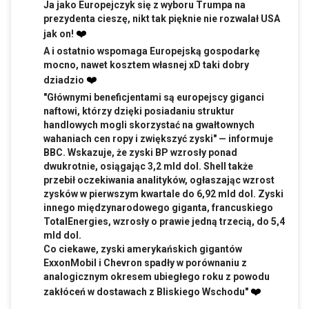
Ja jako Europejczyk się z wyboru Trumpa na
prezydenta cieszę, nikt tak pięknie nie rozwalał USA
❤️
jak on!
A i ostatnio wspomaga Europejską gospodarkę
mocno, nawet kosztem własnej xD taki dobry
❤️
dziadzio
"Głównymi beneficjentami są europejscy giganci
naftowi, którzy dzięki posiadaniu struktur
handlowych mogli skorzystać na gwałtownych
wahaniach cen ropy i zwiększyć zyski" — informuje
BBC. Wskazuje, że zyski BP wzrosły ponad
dwukrotnie, osiągając 3,2 mld dol. Shell także
przebił oczekiwania analityków, ogłaszając wzrost
zysków w pierwszym kwartale do 6,92 mld dol. Zyski
innego międzynarodowego giganta, francuskiego
TotalEnergies, wzrosły o prawie jedną trzecią, do 5,4
mld dol.
Co ciekawe, zyski amerykańskich gigantów
ExxonMobil i Chevron spadły w porównaniu z
analogicznym okresem ubiegłego roku z powodu
❤️
zakłóceń w dostawach z Bliskiego Wschodu"