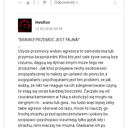
Odpowiedz »
16
2
Invultus
12.05.2026 00:09
"BRAWO! PRZEMOC JEST FAJNA!"
_
Użycie przemocy wobec agresora to samoobrona lub
przymus bezpośredni. Ktoś kto jest całe życie owcą bez
rozumu, dającą się dymać innym może tego nie
zrozumieć. Jak ktoś przejawia cechy osobowości
socjopatycznej to należy go ustawić do pionu bo z
socjopatami i psychopatami jest ten problem, że jak
widzą, że nikt nie reaguje na ich zdegenerowane czyny,
to stają się coraz bardziej bezczelni. Zaczęło się od
rzucania kamieniem w fokę a skończyć się mogło na
seryjnym m....waniu lub gwa...niu ludzi więc lepiej żeby
takie agresor oberwał od razu, może to nauczy go
trochę strachu przed społeczeństwem i pokory bo
socjopaci i psychopaci rozumieją tylko język siły i
strachu, nimi inaczej nie można. Głaskanie ich po