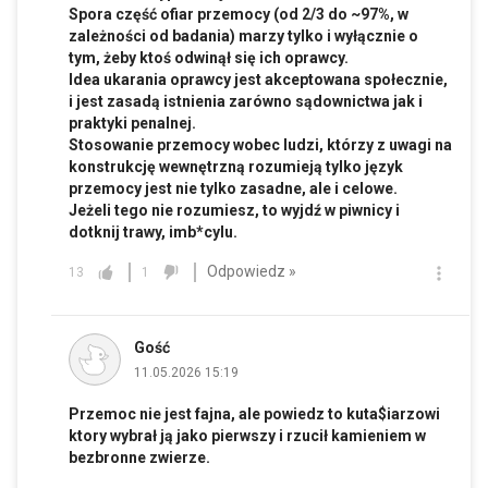
Spora część ofiar przemocy (od 2/3 do ~97%, w
zależności od badania) marzy tylko i wyłącznie o
tym, żeby ktoś odwinął się ich oprawcy.
Idea ukarania oprawcy jest akceptowana społecznie,
i jest zasadą istnienia zarówno sądownictwa jak i
praktyki penalnej.
Stosowanie przemocy wobec ludzi, którzy z uwagi na
konstrukcję wewnętrzną rozumieją tylko język
przemocy jest nie tylko zasadne, ale i celowe.
Jeżeli tego nie rozumiesz, to wyjdź w piwnicy i
dotknij trawy, imb*cylu.
Odpowiedz »
13
1
Gość
11.05.2026 15:19
Przemoc nie jest fajna, ale powiedz to kuta$iarzowi
ktory wybrał ją jako pierwszy i rzucił kamieniem w
bezbronne zwierze.