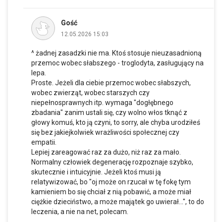
Gość
12.05.2026 15:03
^ żadnej zasadzki nie ma. Ktoś stosuje nieuzasadnioną
przemoc wobec słabszego - troglodyta, zasługujący na
lepa.
Proste. Jeżeli dla ciebie przemoc wobec słabszych,
wobec zwierząt, wobec starszych czy
niepełnosprawnych itp. wymaga "dogłębnego
zbadania" zanim ustali się, czy wolno włos tknąć z
głowy komuś, kto ją czyni, to sorry, ale chyba urodziłeś
się bez jakiejkolwiek wrażliwości społecznej czy
empatii.
Lepiej zareagować raz za dużo, niż raz za mało.
Normalny człowiek degenerację rozpoznaje szybko,
skutecznie i intuicyjnie. Jeżeli ktoś musi ją
relatywizować, bo "oj może on rzucał w tę fokę tym
kamieniem bo się chciał z nią pobawić, a może miał
ciężkie dzieciństwo, a może majątek go uwierał...", to do
leczenia, a nie na net, polecam.