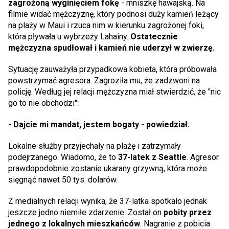
zagrożoną wyginięciem fokę
- mniszkę hawajską. Na
filmie widać mężczyznę, który podnosi duży kamień leżący
na plaży w Maui i rzuca nim w kierunku zagrożonej foki,
która pływała u wybrzeży Lahainy.
Ostatecznie
mężczyzna spudłował i kamień nie uderzył w zwierzę.
Sytuację zauważyła przypadkowa kobieta, która próbowała
powstrzymać agresora. Zagroziła mu, że zadzwoni na
policję. Według jej relacji mężczyzna miał stwierdzić, że "nic
go to nie obchodzi":
-
Dajcie mi mandat, jestem bogaty - powiedział.
Lokalne służby przyjechały na plażę i zatrzymały
podejrzanego. Wiadomo, że to
37-latek z Seattle
. Agresor
prawdopodobnie zostanie ukarany grzywną, która może
sięgnąć nawet 50 tys. dolarów.
Z medialnych relacji wynika, że 37-latka spotkało jednak
jeszcze jedno niemiłe zdarzenie. Został on
pobity przez
jednego z lokalnych mieszkańców
. Nagranie z pobicia