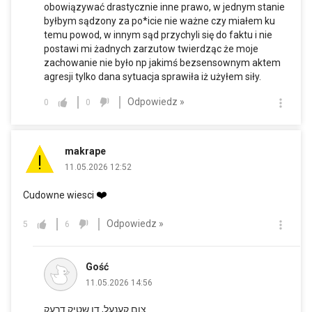
obowiązywać drastycznie inne prawo, w jednym stanie
byłbym sądzony za po*icie nie ważne czy miałem ku
temu powod, w innym sąd przychyli się do faktu i nie
postawi mi żadnych zarzutow twierdząc że moje
zachowanie nie było np jakimś bezsensownym aktem
agresji tylko dana sytuacja sprawiła iż użyłem siły.
Odpowiedz »
0
0
makrape
11.05.2026 12:52
❤️
Cudowne wiesci
Odpowiedz »
5
6
Gość
11.05.2026 14:56
צום קענעל, דו שטיק דרעק