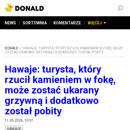
ZAŁÓŻ KONTO
©
2026
DONALD.PL
Wszelkie prawa zastrzeżone
NEWS
SORTOWNIA
KOMENTARZE
WIĘCEJ
DONALD
HAWAJE: TURYSTA, KTÓRY RZUCIŁ KAMIENIEM W FOKĘ, MOŻE
ZOSTAĆ UKARANY GRZYWNĄ I DODATKOWO ZOSTAŁ POBITY
Hawaje: turysta, który
rzucił kamieniem w fokę,
może zostać ukarany
grzywną i dodatkowo
został pobity
11.05.2026, 10:07
HAWAJE