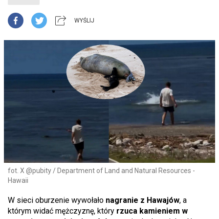
WYŚLIJ
fot. X @pubity / Department of Land and Natural Resources -
Hawaii
W sieci oburzenie wywołało
nagranie z Hawajów
, a
którym widać mężczyznę, który
rzuca kamieniem w