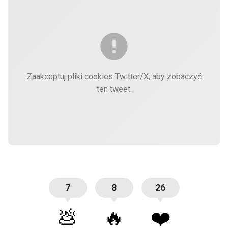
Zaakceptuj pliki cookies Twitter/X, aby zobaczyć
ten tweet.
7
8
26
💩
🔥
❤️