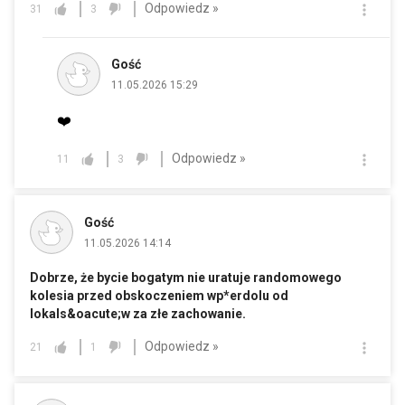
Odpowiedz »
31
3
Gość
11.05.2026 15:29
❤️
Odpowiedz »
11
3
Gość
11.05.2026 14:14
Dobrze, że bycie bogatym nie uratuje randomowego
kolesia przed obskoczeniem wp*erdolu od
lokals&oacute;w za złe zachowanie.
Odpowiedz »
21
1