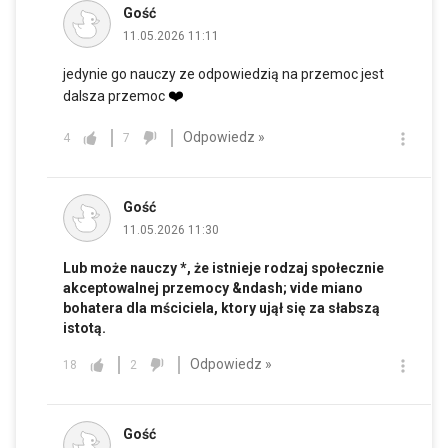
Gość
11.05.2026 11:11
jedynie go nauczy ze odpowiedzią na przemoc jest
❤️
dalsza przemoc
Odpowiedz »
4
7
Gość
11.05.2026 11:30
Lub może nauczy *, że istnieje rodzaj społecznie
akceptowalnej przemocy &ndash; vide miano
bohatera dla mściciela, ktory ujął się za słabszą
istotą.
Odpowiedz »
18
2
Gość