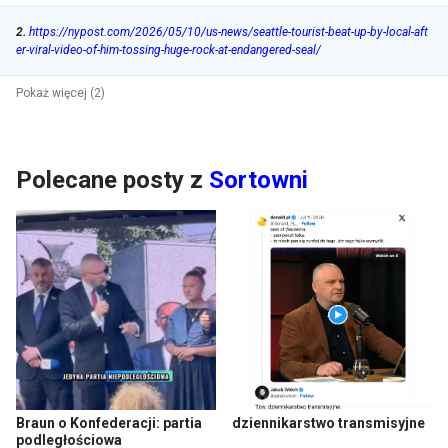
2
.
https://nypost.com/2026/05/10/us-news/seattle-tourist-beat-up-by-local-aft
er-viral-video-of-him-tossing-huge-rock-at-endangered-seal/
Pokaż więcej (2)
Polecane posty z
Sortowni
Braun o Konfederacji: partia
dziennikarstwo transmisyjne
podległościowa