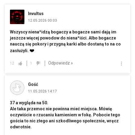
Invultus
12.05.2026 00:03
Wszyscy niena*idzą bogaczy a bogacze sami dają im
jeszcze więcej powodow do niena*iści. Albo bogacze
nauczą się pokory i przygną karki albo dostaną to na co
❤️
zasłużyli.
Odpowiedz »
12
1
Gość
11.05.2026 14:17
37 a wygląda na 50.
Ale taka przemoc nie powinna mieć miejsca. Mówię
oczywiście o rzucaniu kamieniem w fokę. Pobocie tego
gościa to nic złego ani szkodliwego społecznie, wręcz
odwrotnie.