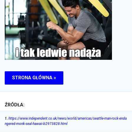
STRONA GŁÓWNA »
ŹRÓDŁA:
1
.
https://www.independent.co.uk/news/world/americas/seattle-man-rock-enda
ngered-monk-seal-hawaii-b2973828.html