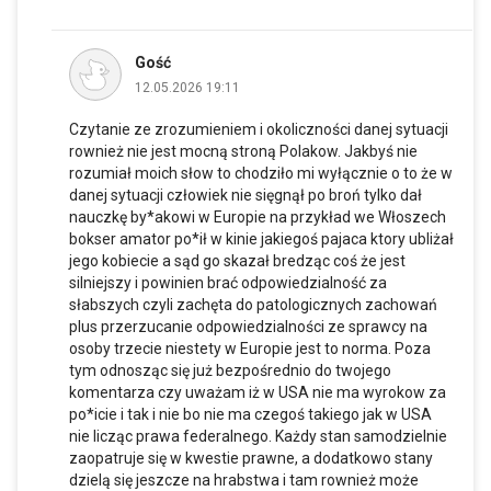
Gość
12.05.2026 19:11
Czytanie ze zrozumieniem i okoliczności danej sytuacji
rownież nie jest mocną stroną Polakow. Jakbyś nie
rozumiał moich słow to chodziło mi wyłącznie o to że w
danej sytuacji człowiek nie sięgnął po broń tylko dał
nauczkę by*akowi w Europie na przykład we Włoszech
bokser amator po*ił w kinie jakiegoś pajaca ktory ubliżał
jego kobiecie a sąd go skazał bredząc coś że jest
silniejszy i powinien brać odpowiedzialność za
słabszych czyli zachęta do patologicznych zachowań
plus przerzucanie odpowiedzialności ze sprawcy na
osoby trzecie niestety w Europie jest to norma. Poza
tym odnosząc się już bezpośrednio do twojego
komentarza czy uważam iż w USA nie ma wyrokow za
po*icie i tak i nie bo nie ma czegoś takiego jak w USA
nie licząc prawa federalnego. Każdy stan samodzielnie
zaopatruje się w kwestie prawne, a dodatkowo stany
dzielą się jeszcze na hrabstwa i tam rownież może