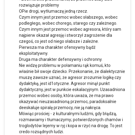
rozwiązuje problemy
OPie drogi, wytłumaczę jedną rzecz.
Czym innym jest przemoc wobec słabszego, wobec
podległego, wobec chorego, starego czy zależnego.
Czym innym jest przemoc wobec agresora, który sam
najpierw okazał agresję i stworzył zagrożenie dla
czegoś, co jest od niego słabsze i zależne.
Pierwsza ma charakter ofensywny bądź
eksploitatywny.
Druga ma charakter defensywny i ochronny.
Nie widzę problemu w połamaniu rąk komuś, kto
właśnie bił swoje dziecko. Przekonanie, że dialektycznie
muszę zawsze uznać, że agresor zrozumie logikę czy
dydaktykę, jest id1otyczne. Agresor minął punkt
dydaktyczny, jest w punkcie eskalacyjnym. Uzasadniona
przemoc wobec osoby, która uważa, że ma prawo
okazywać nieuzasadnioną przemoc, paradoksalnie
deeskaluje spiralę przemocy, nie ją nakręca.
Mówiąc prościej - z kulturalnymi ludźmi, gdy błądzą,
rozmawiamy i tłumaczymy; potwierdzonych chamów i
troglodytów lejemy w ryj i kopa w rzyć na drogę. To jest
credo rozsądnych ludzi.