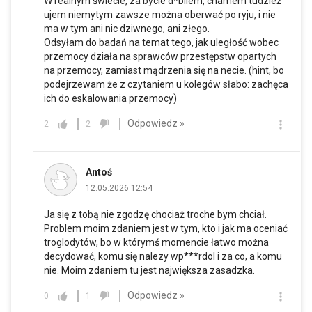
W realnym świecie, za bycie d*bilem, chamem tudzież
ujem niemytym zawsze można oberwać po ryju, i nie
ma w tym ani nic dziwnego, ani złego.
Odsyłam do badań na temat tego, jak uległość wobec
przemocy działa na sprawców przestępstw opartych
na przemocy, zamiast mądrzenia się na necie. (hint, bo
podejrzewam że z czytaniem u kolegów słabo: zachęca
ich do eskalowania przemocy)
Odpowiedz »
2
2
Antoś
12.05.2026 12:54
Ja się z tobą nie zgodzę chociaż troche bym chciał.
Problem moim zdaniem jest w tym, kto i jak ma oceniać
troglodytów, bo w którymś momencie łatwo można
decydować, komu się nalezy wp***rdol i za co, a komu
nie. Moim zdaniem tu jest największa zasadzka.
Odpowiedz »
0
1