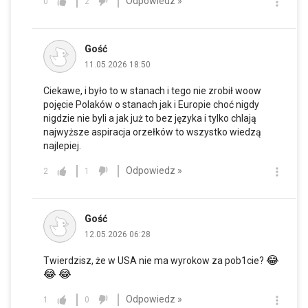
Odpowiedz »
0
2
Gość
11.05.2026 18:50
Ciekawe, i było to w stanach i tego nie zrobił woow
pojęcie Polaków o stanach jak i Europie choć nigdy
nigdzie nie byli a jak już to bez języka i tylko chlają
najwyższe aspiracja orzełków to wszystko wiedzą
najlepiej.
Odpowiedz »
2
1
Gość
12.05.2026 06:28
😂
Twierdzisz, że w USA nie ma wyrokow za pob1cie?
😂
😂
Odpowiedz »
1
0