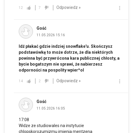
Odpowiedz »
12
7
Gość
11.05.2026 15:16
Idź płakać gdzie indziej snowflake'u. Skończysz
podstawówkę to może dotrze, że dla niektórych
powinna być przywrócona kara publicznej chłosty, a
bycie bogatszym nie sprawi, że nabierzesz
odporności na pospolity wpier*ol
Odpowiedz »
14
2
Gość
11.05.2026 16:05
17:08
Widze ze studiowales na instytucie
chlopskorozumizmu imienia mentzena