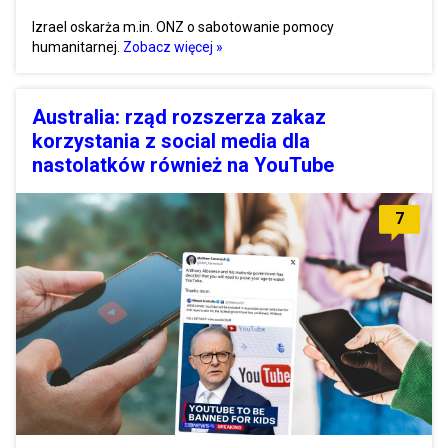
Izrael oskarża m.in. ONZ o sabotowanie pomocy
humanitarnej.
Zobacz więcej »
Australia: rząd rozszerza zakaz
korzystania z social media dla
nastolatków również na YouTube
7