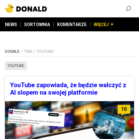
ZAŁÓŻ KONTO
©
2026
DONALD.PL
Wszelkie prawa zastrzeżone
NEWS
SORTOWNIA
KOMENTARZE
WIĘCEJ
DONALD
TAGI
YOUTUBE
YOUTUBE
YouTube zapowiada, że będzie walczyć z
AI slopem na swojej platformie
10