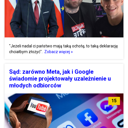
"Jeżeli nadal ci państwo mają taką ochotę, to taką deklarację
chciałbym złożyć".
Zobacz więcej »
Sąd: zarówno Meta, jak i Google
świadomie projektowały uzależnienie u
młodych odbiorców
15