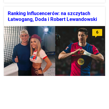
Ranking Influcencerów: na szczytach
Łatwogang, Doda i Robert Lewandowski
6
Z kolei najpopularniejszą Instagramerką została Wersow, a
YouTuberem - Książulo.
Zobacz więcej »