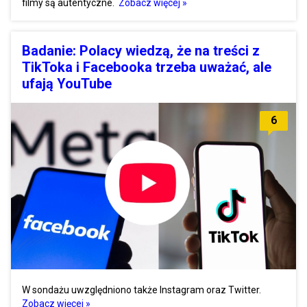
filmy są autentyczne.
Zobacz więcej »
Badanie: Polacy wiedzą, że na treści z
TikToka i Facebooka trzeba uważać, ale
ufają YouTube
6
W sondażu uwzględniono także Instagram oraz Twitter.
Zobacz więcej »