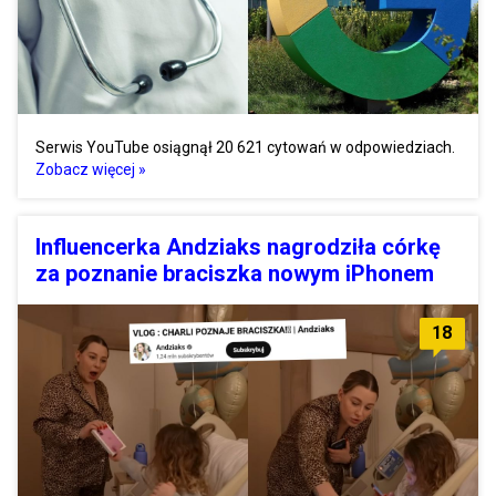
Serwis YouTube osiągnął 20 621 cytowań w odpowiedziach.
Zobacz więcej »
Influencerka Andziaks nagrodziła córkę
za poznanie braciszka nowym iPhonem
18