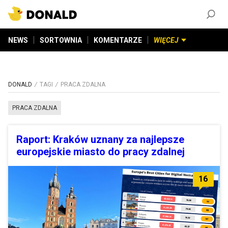
ZAŁÓŻ KONTO
©
2026
DONALD.PL
Wszelkie prawa zastrzeżone
NEWS
SORTOWNIA
KOMENTARZE
WIĘCEJ
DONALD
TAGI
PRACA ZDALNA
PRACA ZDALNA
Raport: Kraków uznany za najlepsze
europejskie miasto do pracy zdalnej
16