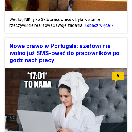
Według NIK tylko 32% pracowników była w stanie
rzeczywiście realizować swoje zadania.
Zobacz więcej »
Nowe prawo w Portugalii: szefowi nie
wolno już SMS-ować do pracowników po
godzinach pracy
6