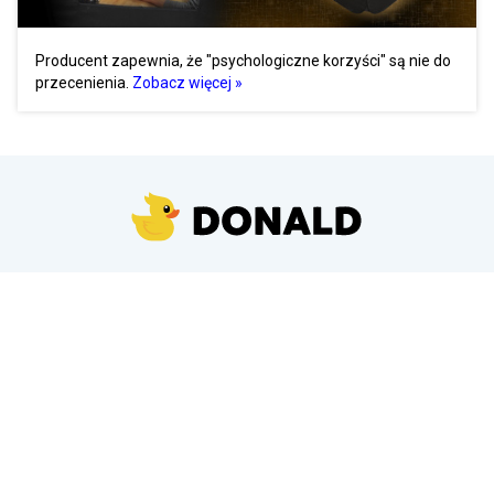
Producent zapewnia, że "psychologiczne korzyści" są nie do
przecenienia.
Zobacz więcej »
News
Komentarze
Popularne
Ranking
Sortownia
Sondy
Kontakt
Dodaj temat
Regulamin
Polityka prywatności
©
2026
DONALD.PL
Wszelkie prawa zastrzeżone