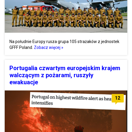
Na południe Europy rusza grupa 105 strażaków z jednostek
GFFF Poland.
Zobacz więcej »
Portugalia czwartym europejskim krajem
walczącym z pożarami, ruszyły
ewakuacje
12