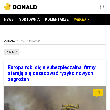
ZAŁÓŻ KONTO
©
2026
DONALD.PL
Wszelkie prawa zastrzeżone
NEWS
SORTOWNIA
KOMENTARZE
WIĘCEJ
DONALD
TAGI
POŻARY
POŻARY
Europa robi się nieubezpieczalna: firmy
starają się oszacować ryzyko nowych
zagrożeń
11