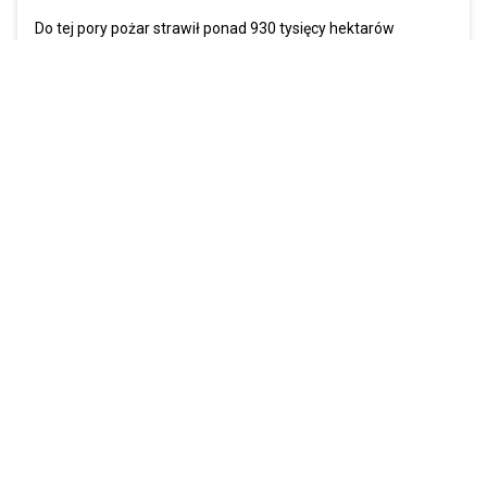
Do tej pory pożar strawił ponad 930 tysięcy hektarów
Zobacz więcej »
News
Komentarze
Popularne
Ranking
Sortownia
Sondy
Kontakt
Dodaj temat
Regulamin
Polityka prywatności
©
2026
DONALD.PL
Wszelkie prawa zastrzeżone