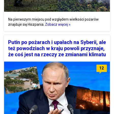
Na pierwszym miejscu pod względem wielkości pożarów
znajduje się Hiszpania.
Zobacz więcej »
Putin po pożarach i upałach na Syberii, ale
też powodziach w kraju powoli przyznaje,
że coś jest na rzeczy ze zmianami klimatu
12