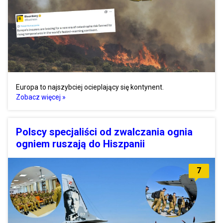
Europa to najszybciej ocieplający się kontynent.
Zobacz więcej »
Polscy specjaliści od zwalczania ognia
ogniem ruszają do Hiszpanii
7