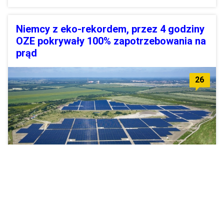
Niemcy z eko-rekordem, przez 4 godziny
OZE pokrywały 100% zapotrzebowania na
prąd
26
W pierwszym kwartale Niemcy pozyskały z OZE ponad 50%
energii.
Zobacz więcej »