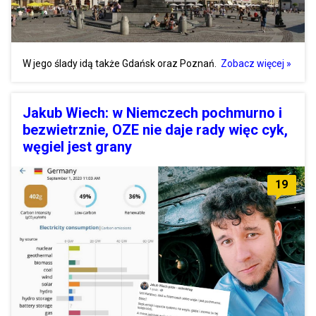
W jego ślady idą także Gdańsk oraz Poznań.
Zobacz więcej »
Jakub Wiech: w Niemczech pochmurno i
bezwietrznie, OZE nie daje rady więc cyk,
węgiel jest grany
19