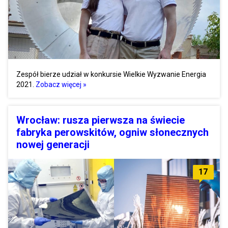
Zespół bierze udział w konkursie Wielkie Wyzwanie Energia
2021.
Zobacz więcej »
Wrocław: rusza pierwsza na świecie
fabryka perowskitów, ogniw słonecznych
nowej generacji
17