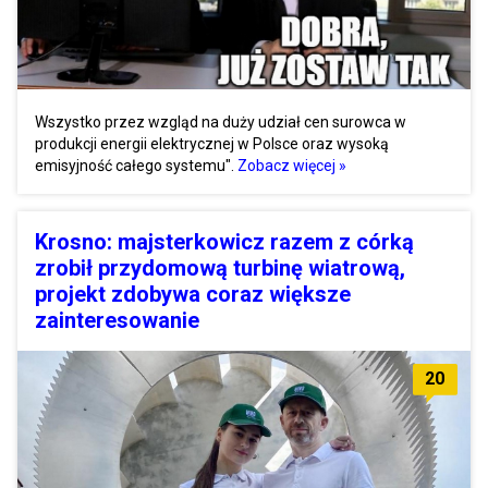
Wszystko przez wzgląd na duży udział cen surowca w
produkcji energii elektrycznej w Polsce oraz wysoką
emisyjność całego systemu".
Zobacz więcej »
Krosno: majsterkowicz razem z córką
zrobił przydomową turbinę wiatrową,
projekt zdobywa coraz większe
zainteresowanie
20