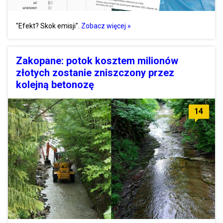
"Efekt? Skok emisji".
Zobacz więcej »
Zakopane: potok kosztem milionów
złotych zostanie zniszczony przez
kolejną betonozę
14