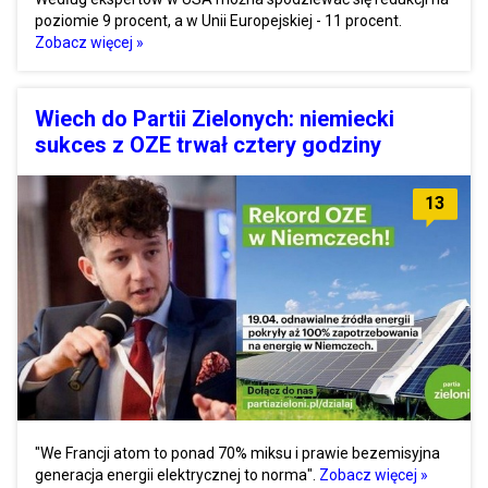
poziomie 9 procent, a w Unii Europejskiej - 11 procent.
Zobacz więcej »
Wiech do Partii Zielonych: niemiecki
sukces z OZE trwał cztery godziny
13
"We Francji atom to ponad 70% miksu i prawie bezemisyjna
generacja energii elektrycznej to norma".
Zobacz więcej »