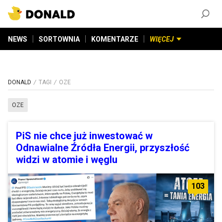
ZAŁÓŻ KONTO
©
2026
DONALD.PL
Wszelkie prawa zastrzeżone
NEWS
SORTOWNIA
KOMENTARZE
WIĘCEJ
DONALD
TAGI
OZE
OZE
PiS nie chce już inwestować w
Odnawialne Źródła Energii, przyszłość
widzi w atomie i węglu
103