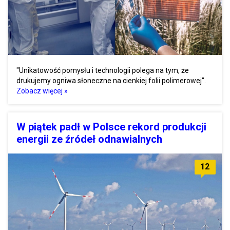
"Unikatowość pomysłu i technologii polega na tym, że
drukujemy ogniwa słoneczne na cienkiej folii polimerowej".
Zobacz więcej »
W piątek padł w Polsce rekord produkcji
energii ze źródeł odnawialnych
12