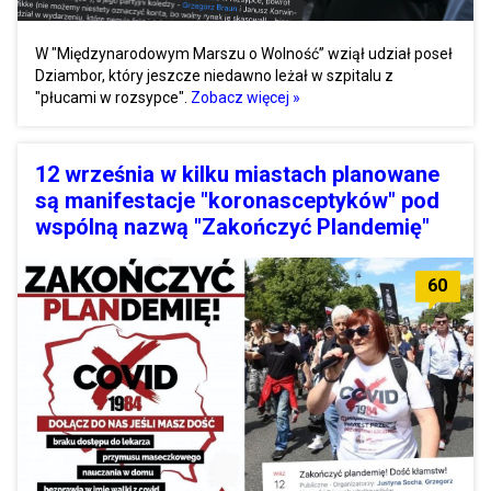
W "Międzynarodowym Marszu o Wolność” wziął udział poseł
Dziambor, który jeszcze niedawno leżał w szpitalu z
"płucami w rozsypce".
Zobacz więcej »
12 września w kilku miastach planowane
są manifestacje "koronasceptyków" pod
wspólną nazwą "Zakończyć Plandemię"
60