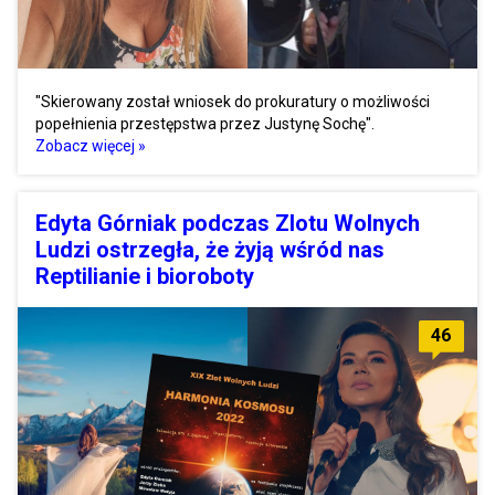
"Skierowany został wniosek do prokuratury o możliwości
popełnienia przestępstwa przez Justynę Sochę".
Zobacz więcej »
Edyta Górniak podczas Zlotu Wolnych
Ludzi ostrzegła, że żyją wśród nas
Reptilianie i bioroboty
46