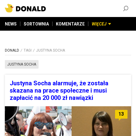
ZAŁÓŻ KONTO
©
2026
DONALD.PL
Wszelkie prawa zastrzeżone
NEWS
SORTOWNIA
KOMENTARZE
WIĘCEJ
DONALD
TAGI
JUSTYNA SOCHA
JUSTYNA SOCHA
Justyna Socha alarmuje, że została
skazana na prace społeczne i musi
zapłacić na 20 000 zł nawiązki
13