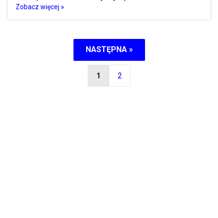
Zobacz więcej »
NASTĘPNA »
1
2
News
Komentarze
Popularne
Ranking
Sortownia
Sondy
Kontakt
Dodaj temat
Regulamin
Polityka prywatności