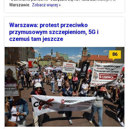
Warszawie.
Zobacz więcej »
Warszawa: protest przeciwko
przymusowym szczepieniom, 5G i
czemuś tam jeszcze
86