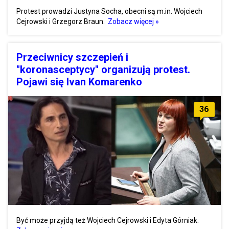
Protest prowadzi Justyna Socha, obecni są m.in. Wojciech
Cejrowski i Grzegorz Braun.
Zobacz więcej »
Przeciwnicy szczepień i
"koronasceptycy" organizują protest.
Pojawi się Ivan Komarenko
36
Być może przyjdą też Wojciech Cejrowski i Edyta Górniak.