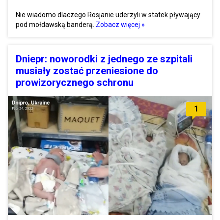
Nie wiadomo dlaczego Rosjanie uderzyli w statek pływający
pod mołdawską banderą.
Zobacz więcej »
Dniepr: noworodki z jednego ze szpitali
musiały zostać przeniesione do
prowizorycznego schronu
1