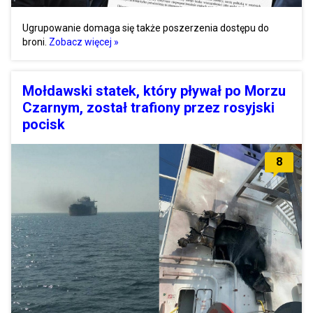
Ugrupowanie domaga się także poszerzenia dostępu do
broni.
Zobacz więcej »
Mołdawski statek, który pływał po Morzu
Czarnym, został trafiony przez rosyjski
pocisk
8