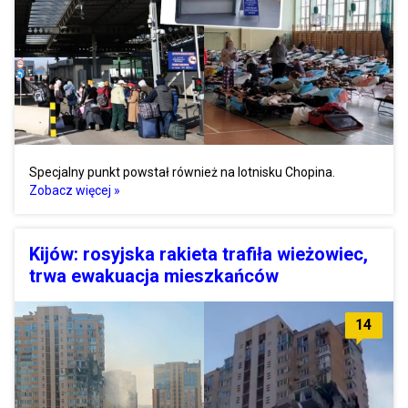
Specjalny punkt powstał również na lotnisku Chopina.
Zobacz więcej »
Kijów: rosyjska rakieta trafiła wieżowiec,
trwa ewakuacja mieszkańców
14