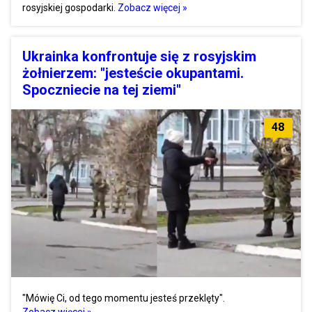
rosyjskiej gospodarki.
Zobacz więcej »
Ukrainka konfrontuje się z rosyjskim
żołnierzem: "jesteście okupantami.
Spoczniecie na tej ziemi"
48
"Mówię Ci, od tego momentu jesteś przeklęty".