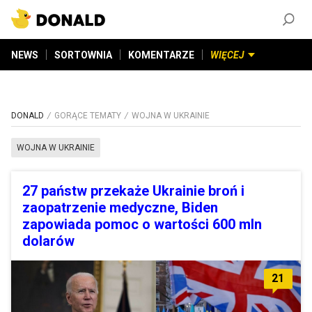
ZAŁÓŻ KONTO
©
2026
DONALD.PL
Wszelkie prawa zastrzeżone
NEWS
SORTOWNIA
KOMENTARZE
WIĘCEJ
DONALD
GORĄCE TEMATY
WOJNA W UKRAINIE
WOJNA W UKRAINIE
27 państw przekaże Ukrainie broń i
zaopatrzenie medyczne, Biden
zapowiada pomoc o wartości 600 mln
dolarów
21