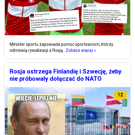
Minister sportu zapowiada pomoc sportowcom, którzy
odmówią rywalizacji z Rosją.
Zobacz więcej »
Rosja ostrzega Finlandię i Szwecję, żeby
nie próbowały dołączać do NATO
12