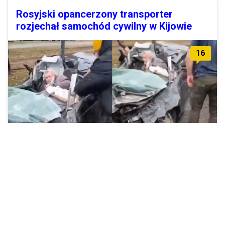
Rosyjski opancerzony transporter
rozjechał samochód cywilny w Kijowie
16
Rosyjskie wojska dążą do zajęcia Kijowa.
Zobacz więcej »
KRRiT podjęła decyzję o usunięciu
rosyjskich kanałów telewizyjnych z Polski