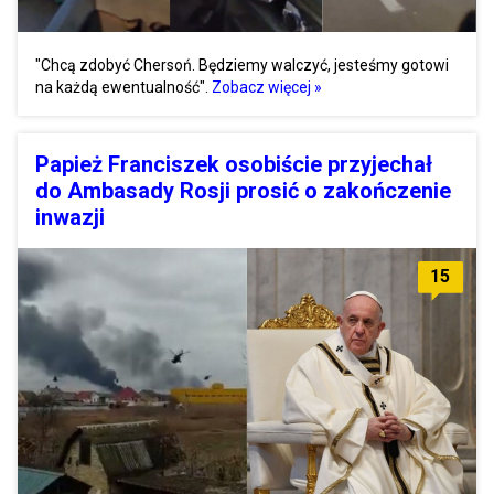
"Chcą zdobyć Chersoń. Będziemy walczyć, jesteśmy gotowi
na każdą ewentualność".
Zobacz więcej »
Papież Franciszek osobiście przyjechał
do Ambasady Rosji prosić o zakończenie
inwazji
15