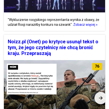
"Wykluczenie rosyjskiego reprezentanta wynika z obawy, że
udział Rosji naraziłby konkurs na szwank".
Zobacz więcej »
Noizz.pl (Onet) po krytyce usunął tekst o
tym, że jego czytelnicy nie chcą bronić
kraju. Przepraszają
76