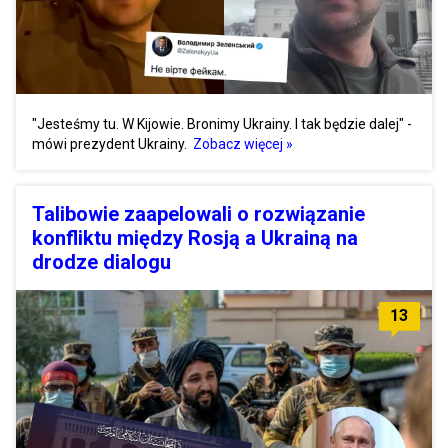
"Jesteśmy tu. W Kijowie. Bronimy Ukrainy. I tak będzie dalej" -
mówi prezydent Ukrainy.
Zobacz więcej »
Talibowie zaapelowali o rozwiązanie
konfliktu między Rosją a Ukrainą na
drodze dialogu
13