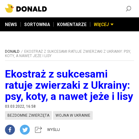
ZAŁÓŻ KONTO
©
2026
DONALD.PL
Wszelkie prawa zastrzeżone
NEWS
SORTOWNIA
KOMENTARZE
WIĘCEJ
DONALD
EKOSTRAŻ Z SUKCESAMI RATUJE ZWIERZAKI Z UKRAINY: PSY,
KOTY, A NAWET JEŻE I LISY
Ekostraż z sukcesami
ratuje zwierzaki z Ukrainy:
psy, koty, a nawet jeże i lisy
03.03.2022, 16:58
BEZDOMNE ZWIERZĘTA
WOJNA W UKRAINIE
WYŚLIJ