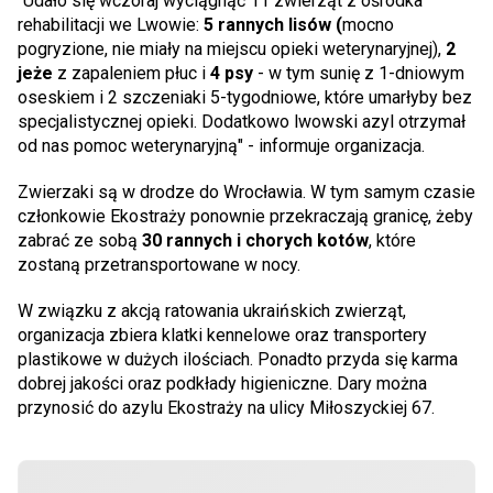
"Udało się wczoraj wyciągnąć 11 zwierząt z ośrodka
rehabilitacji we Lwowie:
5 rannych lisów (
mocno
pogryzione, nie miały na miejscu opieki weterynaryjnej),
2
jeże
z zapaleniem płuc i
4 psy
- w tym sunię z 1-dniowym
oseskiem i 2 szczeniaki 5-tygodniowe, które umarłyby bez
specjalistycznej opieki. Dodatkowo lwowski azyl otrzymał
od nas pomoc weterynaryjną" - informuje organizacja.
Zwierzaki są w drodze do Wrocławia. W tym samym czasie
członkowie Ekostraży ponownie przekraczają granicę, żeby
zabrać ze sobą
30 rannych i chorych kotów
, które
zostaną przetransportowane w nocy.
W związku z akcją ratowania ukraińskich zwierząt,
organizacja zbiera klatki kennelowe oraz transportery
plastikowe w dużych ilościach. Ponadto przyda się karma
dobrej jakości oraz podkłady higieniczne. Dary można
przynosić do azylu Ekostraży na ulicy Miłoszyckiej 67.