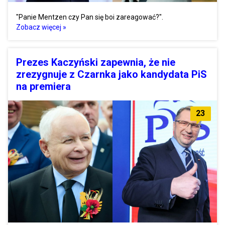
"Panie Mentzen czy Pan się boi zareagować?".
Zobacz więcej »
Prezes Kaczyński zapewnia, że nie
zrezygnuje z Czarnka jako kandydata PiS
na premiera
23