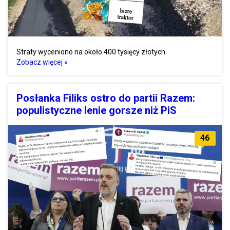
Straty wyceniono na około 400 tysięcy złotych.
Zobacz więcej »
Posłanka Filiks ostro do partii Razem:
populistyczne lenie gorsze niż PiS
46