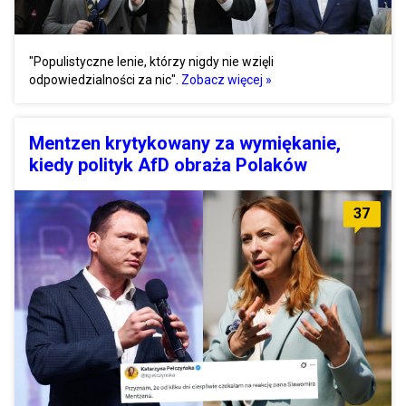
"Populistyczne lenie, którzy nigdy nie wzięli
odpowiedzialności za nic".
Zobacz więcej »
Mentzen krytykowany za wymiękanie,
kiedy polityk AfD obraża Polaków
37