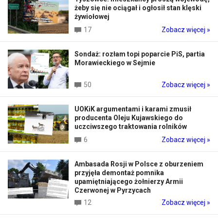
żeby się nie ociągał i ogłosił stan klęski
żywiołowej
17
Zobacz więcej »
Sondaż: rozłam topi poparcie PiS, partia
Morawieckiego w Sejmie
50
Zobacz więcej »
UOKiK argumentami i karami zmusił
producenta Oleju Kujawskiego do
uczciwszego traktowania rolników
6
Zobacz więcej »
Ambasada Rosji w Polsce z oburzeniem
przyjęła demontaż pomnika
upamiętniającego żołnierzy Armii
Czerwonej w Pyrzycach
12
Zobacz więcej »