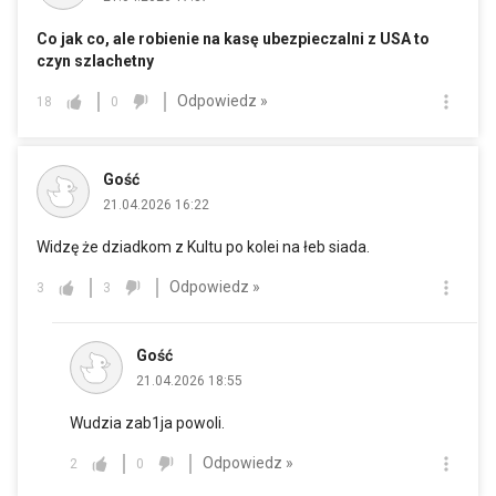
Co jak co, ale robienie na kasę ubezpieczalni z USA to
czyn szlachetny
Odpowiedz »
18
0
Gość
21.04.2026 16:22
Widzę że dziadkom z Kultu po kolei na łeb siada.
Odpowiedz »
3
3
Gość
21.04.2026 18:55
Wudzia zab1ja powoli.
Odpowiedz »
2
0