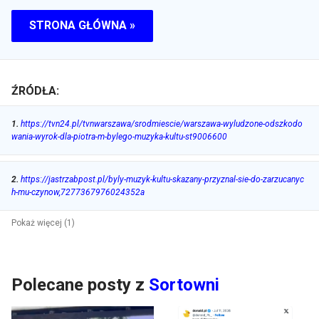
STRONA GŁÓWNA »
ŹRÓDŁA:
1
.
https://tvn24.pl/tvnwarszawa/srodmiescie/warszawa-wyludzone-odszkodo
wania-wyrok-dla-piotra-m-bylego-muzyka-kultu-st9006600
2
.
https://jastrzabpost.pl/byly-muzyk-kultu-skazany-przyznal-sie-do-zarzucanyc
h-mu-czynow,7277367976024352a
Pokaż więcej (1)
Polecane posty z
Sortowni