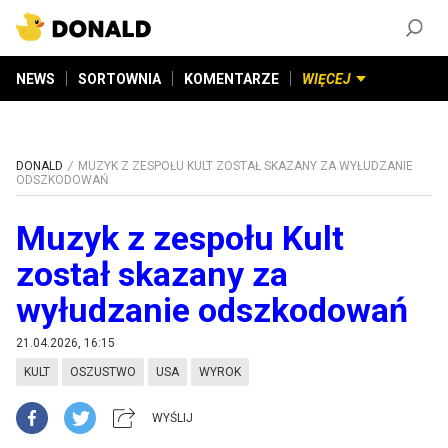
ZAŁÓŻ KONTO
©
2026
DONALD.PL
Wszelkie prawa zastrzeżone
NEWS
SORTOWNIA
KOMENTARZE
WIĘCEJ
DONALD
MUZYK Z ZESPOŁU KULT ZOSTAŁ SKAZANY ZA WYŁUDZANIE
ODSZKODOWAŃ
Muzyk z zespołu Kult
został skazany za
wyłudzanie odszkodowań
21.04.2026, 16:15
KULT
OSZUSTWO
USA
WYROK
WYŚLIJ