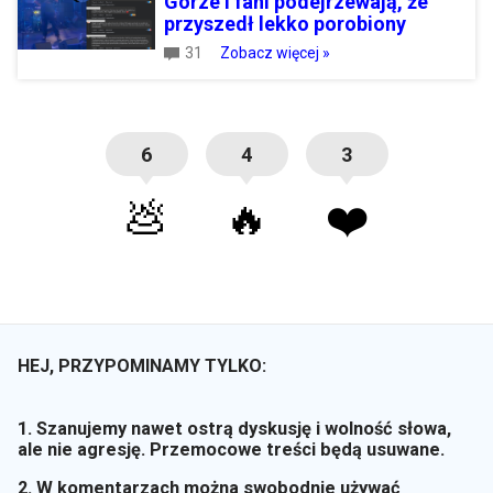
Górze i fani podejrzewają, że
przyszedł lekko porobiony
31
Zobacz więcej »
6
4
3
💩
🔥
❤️
HEJ, PRZYPOMINAMY TYLKO:
1. Szanujemy nawet ostrą dyskusję i wolność słowa,
ale nie agresję. Przemocowe treści będą usuwane.
2. W komentarzach można swobodnie używać