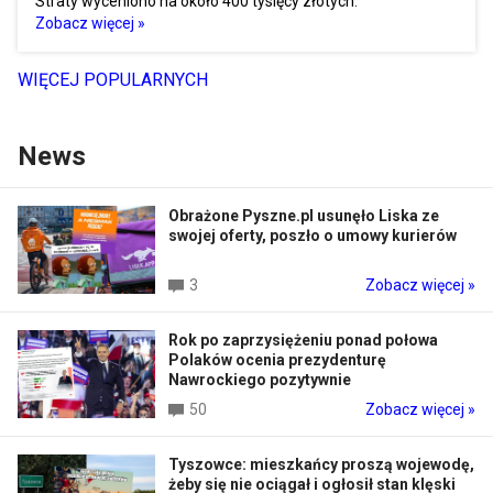
Straty wyceniono na około 400 tysięcy złotych.
Zobacz więcej »
WIĘCEJ POPULARNYCH
News
Obrażone Pyszne.pl usunęło Liska ze
swojej oferty, poszło o umowy kurierów
3
Zobacz więcej »
Rok po zaprzysiężeniu ponad połowa
Polaków ocenia prezydenturę
Nawrockiego pozytywnie
50
Zobacz więcej »
Tyszowce: mieszkańcy proszą wojewodę,
żeby się nie ociągał i ogłosił stan klęski