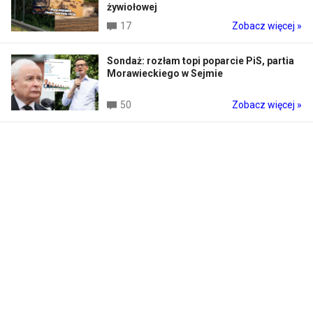
żywiołowej
17
Zobacz więcej »
Sondaż: rozłam topi poparcie PiS, partia
Morawieckiego w Sejmie
50
Zobacz więcej »
UOKiK argumentami i karami zmusił
producenta Oleju Kujawskiego do
uczciwszego traktowania rolników
6
Zobacz więcej »
Ambasada Rosji w Polsce z oburzeniem
przyjęła demontaż pomnika
upamiętniającego żołnierzy Armii
Czerwonej w Pyrzycach
12
Zobacz więcej »
NOWE WIADOMOŚCI