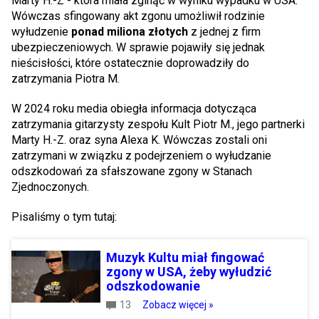
Marty H.-Z - która miała zginąć w wyniku wypadku w USA.
Wówczas sfingowany akt zgonu umożliwił rodzinie
wyłudzenie
ponad miliona złotych
z jednej z firm
ubezpieczeniowych. W sprawie pojawiły się jednak
nieścisłości, które ostatecznie doprowadziły do
zatrzymania Piotra M.
W 2024 roku media obiegła informacja dotycząca
zatrzymania gitarzysty zespołu Kult Piotr M., jego partnerki
Marty H.-Z. oraz syna Alexa K. Wówczas zostali oni
zatrzymani w związku z podejrzeniem o wyłudzanie
odszkodowań za sfałszowane zgony w Stanach
Zjednoczonych.
Pisaliśmy o tym tutaj:
Muzyk Kultu miał fingować
zgony w USA, żeby wyłudzić
odszkodowanie
13
Zobacz więcej »