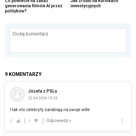
Co powiecie na zakaz
Jak zrobić na kurnikach
generowania filmów AI przez
inwestycyjnych
polityków?
Dodaj komentarz
9
KOMENTARZY
Józefa z PSLu
22.04.2026 15:23
I tak oto celebryty zarabiają na swoje wille
Odpowiedz »
0
0