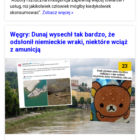
"Roboty i sztuczna inteligencja zapewnią więcej towarów i
usług, niż jakikolwiek człowiek mógłby kiedykolwiek
skonsumować".
Zobacz więcej »
Węgry: Dunaj wysechł tak bardzo, że
odsłonił niemieckie wraki, niektóre wciąż
z amunicją
23