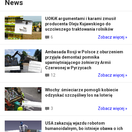
News
UOKiK argumentami i karami zmusił
producenta Oleju Kujawskiego do
uczciwszego traktowania rolników
6
Zobacz więcej »
Ambasada Rosji w Polsce z oburzeniem
przyjęła demontaż pomnika
upamiętniającego żołnierzy Armii
Czerwonej w Pyrzycach
12
Zobacz więcej »
Włochy: śmieciarze pomogli kobiecie
odzyskać szczęśliwy los na loterię
3
Zobacz więcej »
USA zakazują wjazdu robotom
humanoidalnym, bo istnieje obawa o ich