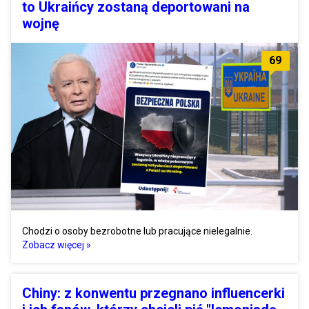
to Ukraińcy zostaną deportowani na
wojnę
69
Chodzi o osoby bezrobotne lub pracujące nielegalnie.
Zobacz więcej »
Chiny: z konwentu przegnano influencerki