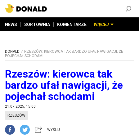
ZAŁÓŻ KONTO
©
2026
DONALD.PL
Wszelkie prawa zastrzeżone
NEWS
SORTOWNIA
KOMENTARZE
WIĘCEJ
DONALD
RZESZÓW: KIEROWCA TAK BARDZO UFAŁ NAWIGACJI, ŻE
POJECHAŁ SCHODAMI
Rzeszów: kierowca tak
bardzo ufał nawigacji, że
pojechał schodami
21.07.2025, 15:00
RZESZÓW
WYŚLIJ