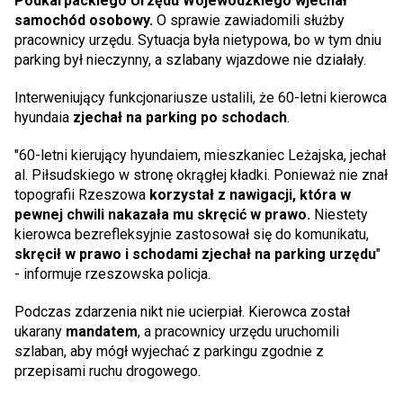
Podkarpackiego Urzędu Wojewódzkiego wjechał
samochód osobowy.
O sprawie zawiadomili służby
pracownicy urzędu. Sytuacja była nietypowa, bo w tym dniu
parking był nieczynny, a szlabany wjazdowe nie działały.
Interweniujący funkcjonariusze ustalili, że 60-letni kierowca
hyundaia
zjechał na parking po schodach
.
"60-letni kierujący hyundaiem, mieszkaniec Leżajska, jechał
al. Piłsudskiego w stronę okrągłej kładki. Ponieważ nie znał
topografii Rzeszowa
korzystał z nawigacji, która w
pewnej chwili nakazała mu skręcić w prawo.
Niestety
kierowca bezrefleksyjnie zastosował się do komunikatu,
skręcił w prawo i schodami zjechał na parking urzędu
"
- informuje rzeszowska policja.
Podczas zdarzenia nikt nie ucierpiał. Kierowca został
ukarany
mandatem
, a pracownicy urzędu uruchomili
szlaban, aby mógł wyjechać z parkingu zgodnie z
przepisami ruchu drogowego.