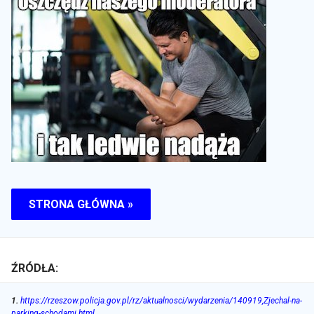
STRONA GŁÓWNA »
ŹRÓDŁA:
1
.
https://rzeszow.policja.gov.pl/rz/aktualnosci/wydarzenia/140919,Zjechal-na-
parking-schodami.html