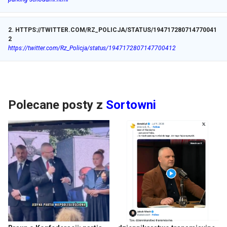
2
.
HTTPS://TWITTER.COM/RZ_POLICJA/STATUS/194717280714770041
2
https://twitter.com/Rz_Policja/status/1947172807147700412
Polecane posty z
Sortowni