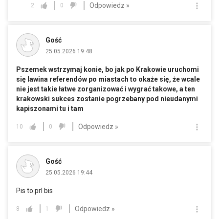
Odpowiedz »
2
0
Gość
25.05.2026 19:48
Pszemek wstrzymaj konie, bo jak po Krakowie uruchomi
się lawina referendów po miastach to okaże się, że wcale
nie jest takie łatwe zorganizować i wygrać takowe, a ten
krakowski sukces zostanie pogrzebany pod nieudanymi
kapiszonami tu i tam
Odpowiedz »
10
0
Gość
25.05.2026 19:44
Pis to prl bis
Odpowiedz »
8
1