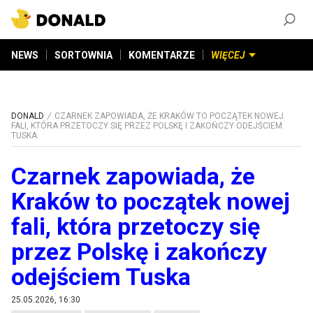
ZAŁÓŻ KONTO
©
2026
DONALD.PL
Wszelkie prawa zastrzeżone
NEWS
SORTOWNIA
KOMENTARZE
WIĘCEJ
DONALD
CZARNEK ZAPOWIADA, ŻE KRAKÓW TO POCZĄTEK NOWEJ
FALI, KTÓRA PRZETOCZY SIĘ PRZEZ POLSKĘ I ZAKOŃCZY ODEJŚCIEM
TUSKA
Czarnek zapowiada, że
Kraków to początek nowej
fali, która przetoczy się
przez Polskę i zakończy
odejściem Tuska
25.05.2026, 16:30