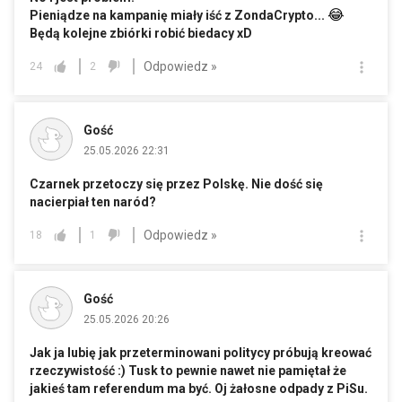
😂
Pieniądze na kampanię miały iść z ZondaCrypto...
Będą kolejne zbiórki robić biedacy xD
Odpowiedz »
24
2
Gość
25.05.2026 22:31
Czarnek przetoczy się przez Polskę. Nie dość się
nacierpiał ten naród?
Odpowiedz »
18
1
Gość
25.05.2026 20:26
Jak ja lubię jak przeterminowani politycy próbują kreować
rzeczywistość :) Tusk to pewnie nawet nie pamiętał że
jakieś tam referendum ma być. Oj żałosne odpady z PiSu.