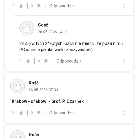
Odpowiedz »
12
0
Gość
26.05.2026 14:12
Im się w tych z*kutych łbach nie mieści, ze poza nimi i
PO istnieje jakakolwiek rzeczywistość
Odpowiedz »
2
0
Kość
26.05.2026 07:33
`Krakow - s*akow` - prof. P. Czarnek
Odpowiedz »
18
0
Gość