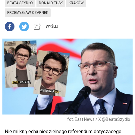
BEATA SZYDŁO
DONALD TUSK
KRAKÓW
PRZEMYSŁAW CZARNEK
WYŚLIJ
fot. East News / X @BeataSzydlo
Nie milkną echa niedzielnego referendum dotyczącego