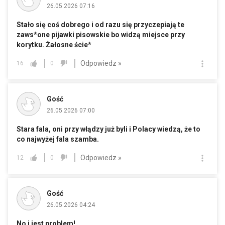
26.05.2026 07:16
Stało się coś dobrego i od razu się przyczepiają te
zaws*one pijawki pisowskie bo widzą miejsce przy
korytku. Żałosne ście*
Odpowiedz »
16
0
Gość
26.05.2026 07:00
Stara fala, oni przy włądzy już byli i Polacy wiedzą, że to
co najwyżej fala szamba.
Odpowiedz »
12
0
Gość
26.05.2026 04:24
No i jest problem!