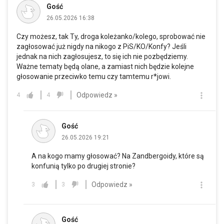
Gość
26.05.2026 16:38
Czy możesz, tak Ty, droga koleżanko/kolego, sprobować nie
zagłosować już nigdy na nikogo z PiS/KO/Konfy? Jeśli
jednak na nich zagłosujesz, to się ich nie pozbędziemy.
Ważne tematy będą olane, a zamiast nich będzie kolejne
głosowanie przeciwko temu czy tamtemu r*jowi.
Odpowiedz »
4
4
Gość
26.05.2026 19:21
A na kogo mamy głosować? Na Zandbergoidy, które są
konfunią tylko po drugiej stronie?
Odpowiedz »
3
3
Gość