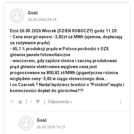
Gość
26.05.2026 09:29
Dziś 26.05.2026 Wtorek (DZIEŃ ROBOCZY) godz 11.20:
- Cena energii wynosi -3,82zł za MWh (ujemna, dopłacają
za zużywanie prądu)
- 65,1 % produkcji prądu w Polsce pochodzi z OZE
głównie panele fotowoltaiczne
- wieczorem, gdy zajdzie słońce i zaczną produkować
prąd głównie elektrownie węglowe cena jest
prognozowane na 800,82 zł/MWh (gigantyczna różnica
względem ceny -3,82 w ciągu słonecznego dnia...
I co Czarnek ? Nadal będziesz bredzić o "Polskim" węglu i
konieczności dopłat do górnictwa??!
Odpowiedz »
30
0
Gość
26.05.2026 16:27