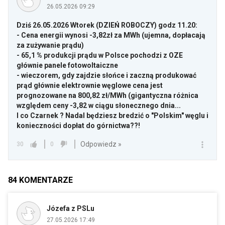
26.05.2026 09:29
Dziś 26.05.2026 Wtorek (DZIEŃ ROBOCZY) godz 11.20:
- Cena energii wynosi -3,82zł za MWh (ujemna, dopłacają
za zużywanie prądu)
- 65,1 % produkcji prądu w Polsce pochodzi z OZE
głównie panele fotowoltaiczne
- wieczorem, gdy zajdzie słońce i zaczną produkować
prąd głównie elektrownie węglowe cena jest
prognozowane na 800,82 zł/MWh (gigantyczna różnica
względem ceny -3,82 w ciągu słonecznego dnia...
I co Czarnek ? Nadal będziesz bredzić o "Polskim" węglu i
konieczności dopłat do górnictwa??!
Odpowiedz »
30
0
84
KOMENTARZE
Józefa z PSLu
27.05.2026 17:49