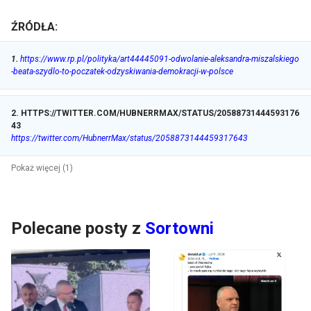
ŹRÓDŁA:
1
.
https://www.rp.pl/polityka/art44445091-odwolanie-aleksandra-miszalskiego
-beata-szydlo-to-poczatek-odzyskiwania-demokracji-w-polsce
2
.
HTTPS://TWITTER.COM/HUBNERRMAX/STATUS/20588731444593176
43
https://twitter.com/HubnerrMax/status/2058873144459317643
Pokaż więcej (1)
Polecane posty z
Sortowni