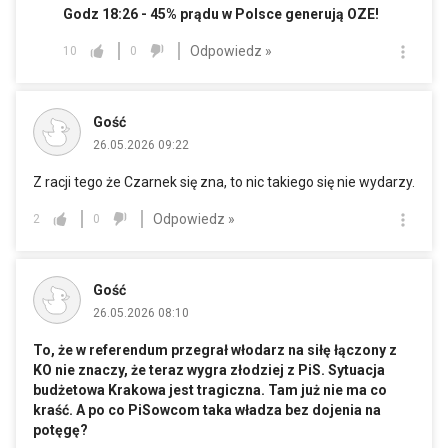
Godz 18:26 - 45% prądu w Polsce generują OZE!
Odpowiedz »
10
0
Gość
26.05.2026 09:22
Z racji tego że Czarnek się zna, to nic takiego się nie wydarzy.
Odpowiedz »
2
0
Gość
26.05.2026 08:10
To, że w referendum przegrał włodarz na siłę łączony z
KO nie znaczy, że teraz wygra złodziej z PiS. Sytuacja
budżetowa Krakowa jest tragiczna. Tam już nie ma co
kraść. A po co PiSowcom taka władza bez dojenia na
potęgę?