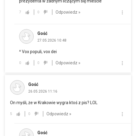
prezydenta w żadnym liczącym się mieście
Odpowiedz »
7
0
Gość
27.05.2026 10:48
^ Vox populi, vox dei
Odpowiedz »
0
0
Gość
26.05.2026 11:16
On myśli, że w Krakowie wygra ktoś z pis? LOL
Odpowiedz »
5
0
Gość