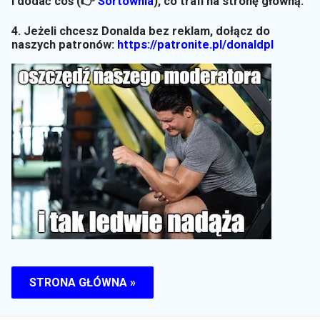
i dodać coś (👉
Sortownia
)
, co trafi na stronę główną.
4. Jeżeli chcesz Donalda bez reklam, dołącz do
naszych patronów:
https://patronite.pl/donaldpl
STRONA GŁÓWNA »