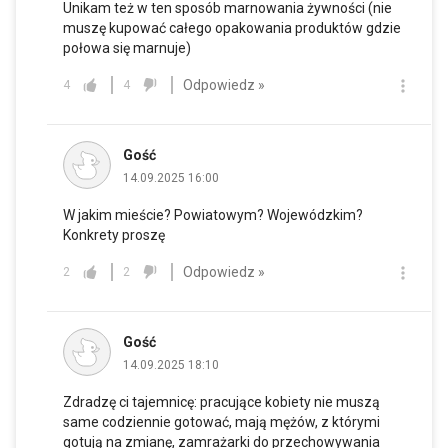
Unikam też w ten sposób marnowania żywności (nie
muszę kupować całego opakowania produktów gdzie
połowa się marnuje)
Odpowiedz »
4
4
Gość
14.09.2025 16:00
W jakim mieście? Powiatowym? Wojewódzkim?
Konkrety proszę
Odpowiedz »
2
2
Gość
14.09.2025 18:10
Zdradzę ci tajemnicę: pracujące kobiety nie muszą
same codziennie gotować, mają mężów, z którymi
gotują na zmianę, zamrażarki do przechowywania