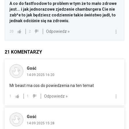
A co do fastfoodow to problem w tym że to mało zdrowe
jest... i jak jednorazowe zjedzenie chamburgera Cie nie
zab*e to jak będziesz codziennie takie świństwo jadł, to
jednak odciśnie się na zdrowiu.
Odpowiedz »
20
2
21
KOMENTARZY
Gość
14.09.2025 16:20
Mr beast ma cos do powiedzenia na ten temat
Odpowiedz »
1
1
Gość
14.09.2025 15:28