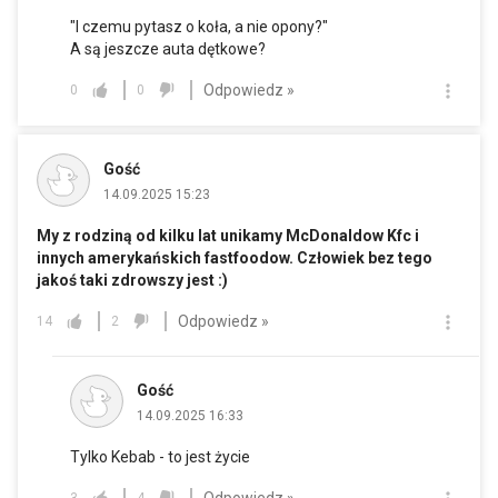
"I czemu pytasz o koła, a nie opony?"
A są jeszcze auta dętkowe?
Odpowiedz »
0
0
Gość
14.09.2025 15:23
My z rodziną od kilku lat unikamy McDonaldow Kfc i
innych amerykańskich fastfoodow. Człowiek bez tego
jakoś taki zdrowszy jest :)
Odpowiedz »
14
2
Gość
14.09.2025 16:33
Tylko Kebab - to jest życie
Odpowiedz »