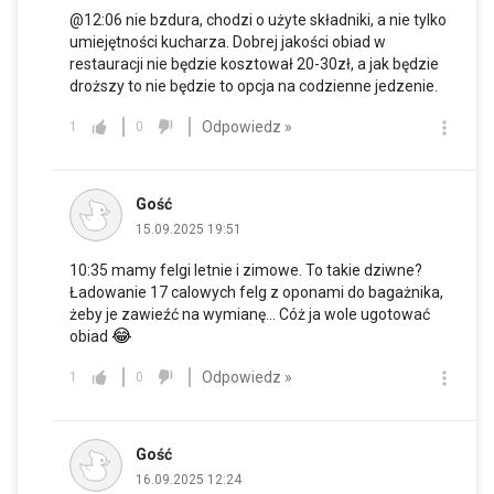
@12:06 nie bzdura, chodzi o użyte składniki, a nie tylko
umiejętności kucharza. Dobrej jakości obiad w
restauracji nie będzie kosztował 20-30zł, a jak będzie
droższy to nie będzie to opcja na codzienne jedzenie.
Odpowiedz »
1
0
Gość
15.09.2025 19:51
10:35 mamy felgi letnie i zimowe. To takie dziwne?
Ładowanie 17 calowych felg z oponami do bagażnika,
żeby je zawieźć na wymianę... Cóż ja wole ugotować
😂
obiad
Odpowiedz »
1
0
Gość
16.09.2025 12:24