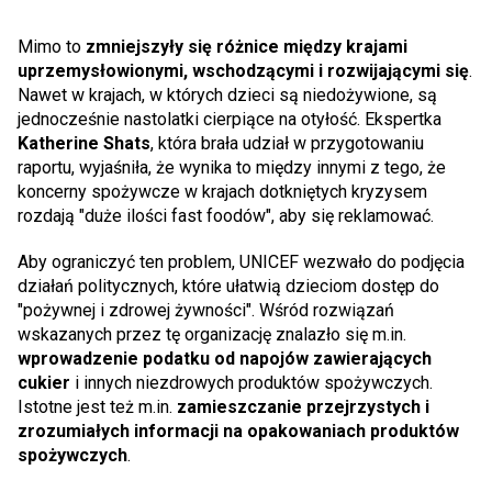
Mimo to
zmniejszyły się różnice między krajami
uprzemysłowionymi, wschodzącymi i rozwijającymi się
.
Nawet w krajach, w których dzieci są niedożywione, są
jednocześnie nastolatki cierpiące na otyłość. Ekspertka
Katherine Shats
, która brała udział w przygotowaniu
raportu, wyjaśniła, że wynika to między innymi z tego, że
koncerny spożywcze w krajach dotkniętych kryzysem
rozdają "duże ilości fast foodów", aby się reklamować.
Aby ograniczyć ten problem, UNICEF wezwało do podjęcia
działań politycznych, które ułatwią dzieciom dostęp do
"pożywnej i zdrowej żywności". Wśród rozwiązań
wskazanych przez tę organizację znalazło się m.in.
wprowadzenie podatku od napojów zawierających
cukier
i innych niezdrowych produktów spożywczych.
Istotne jest też m.in.
zamieszczanie przejrzystych i
zrozumiałych informacji na opakowaniach produktów
spożywczych
.