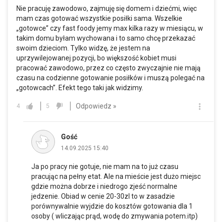
Nie pracuję zawodowo, zajmuję się domem i dziećmi, więc
mam czas gotować wszystkie posiłki sama. Wszelkie
„gotowce” czy fast foody jemy max kilka razy w miesiącu, w
takim domu byłam wychowana i to samo chcę przekazać
swoim dzieciom. Tylko widzę, że jestem na
uprzywilejowanej pozycji, bo większość kobiet musi
pracować zawodowo, przez co często zwyczajnie nie mają
czasu na codzienne gotowanie posiłków i muszą polegać na
„gotowcach”. Efekt tego taki jak widzimy.
Odpowiedz »
4
5
Gość
14.09.2025 15:40
Ja po pracy nie gotuje, nie mam na to już czasu
pracując na pełny etat. Ale na mieście jest dużo miejsc
gdzie można dobrze i niedrogo zjeść normalne
jedzenie. Obiad w cenie 20-30zl to w zasadzie
porównywalnie wyjdzie do kosztów gotowania dla 1
osoby ( wliczając prąd, wodę do zmywania potem.itp)