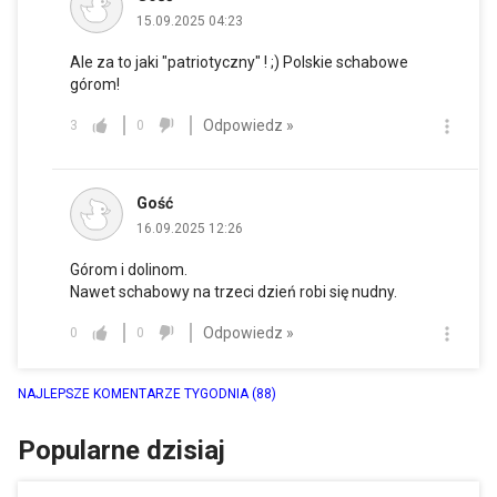
15.09.2025 04:23
Ale za to jaki "patriotyczny" ! ;) Polskie schabowe
górom!
Odpowiedz »
3
0
Gość
16.09.2025 12:26
Górom i dolinom.
Nawet schabowy na trzeci dzień robi się nudny.
Odpowiedz »
0
0
NAJLEPSZE KOMENTARZE TYGODNIA
(88)
Popularne dzisiaj