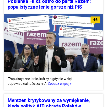
Posłanka Filiks ostro do partii Razem:
populistyczne lenie gorsze niż PiS
46
"Populistyczne lenie, którzy nigdy nie wzięli
odpowiedzialności za nic".
Zobacz więcej »
Mentzen krytykowany za wymiękanie,
kiedy polityk AfD obraża Polaków