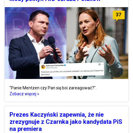
37
"Panie Mentzen czy Pan się boi zareagować?".
Zobacz więcej »
Prezes Kaczyński zapewnia, że nie
zrezygnuje z Czarnka jako kandydata PiS
na premiera