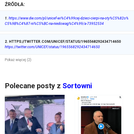
ŹRÓDŁA:
1
.
https://www.dw.com/pl/unicef-wi%C4%99cej-dzieci-cierpi-na-oty%C5%82o%
C5%9B%C4%87-ni%C5%BC-na-niedowag%C4%99/a-73952534
2
.
HTTPS://TWITTER.COM/UNICEF/STATUS/1965568292434714650
https://twitter.com/UNICEF/status/1965568292434714650
Pokaż więcej (2)
Polecane posty z
Sortowni