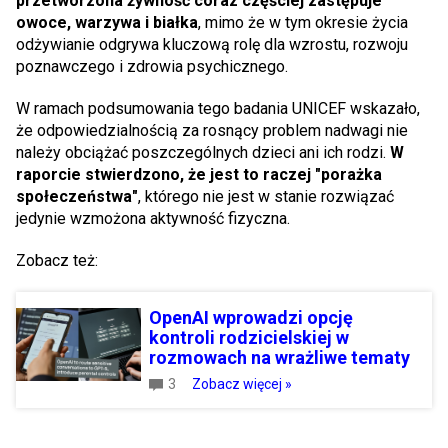
przetworzona żywność coraz częściej zastępuje
owoce, warzywa i białka
, mimo że w tym okresie życia
odżywianie odgrywa kluczową rolę dla wzrostu, rozwoju
poznawczego i zdrowia psychicznego.
W ramach podsumowania tego badania UNICEF wskazało,
że odpowiedzialnością za rosnący problem nadwagi nie
należy obciążać poszczególnych dzieci ani ich rodzi.
W
raporcie stwierdzono, że jest to raczej "porażka
społeczeństwa"
, którego nie jest w stanie rozwiązać
jedynie wzmożona aktywność fizyczna.
Zobacz też:
OpenAI wprowadzi opcję
kontroli rodzicielskiej w
rozmowach na wrażliwe tematy
3
Zobacz więcej »