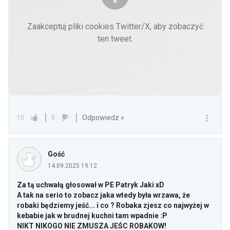
Zaakceptuj pliki cookies Twitter/X, aby zobaczyć
ten tweet.
Odpowiedz »
10
0
Gość
14.09.2025 19:12
Za tą uchwałą głosował w PE Patryk Jaki xD
A tak na serio to zobacz jaka wtedy była wrzawa, że
robaki będziemy jeść... i co ? Robaka zjesz co najwyżej w
kebabie jak w brudnej kuchni tam wpadnie :P
NIKT NIKOGO NIE ZMUSZA JEŚC ROBAKOW!