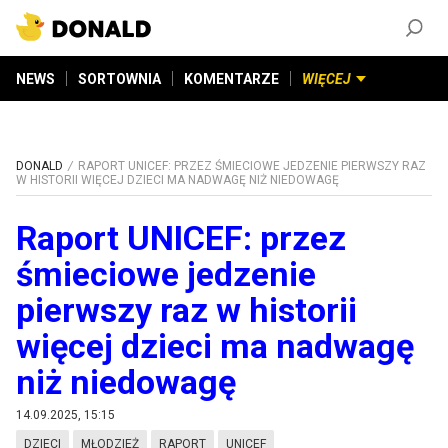
ZAŁÓŻ KONTO
©
2026
DONALD.PL
Wszelkie prawa zastrzeżone
NEWS
SORTOWNIA
KOMENTARZE
WIĘCEJ
DONALD
RAPORT UNICEF: PRZEZ ŚMIECIOWE JEDZENIE PIERWSZY RAZ
W HISTORII WIĘCEJ DZIECI MA NADWAGĘ NIŻ NIEDOWAGĘ
Raport UNICEF: przez
śmieciowe jedzenie
pierwszy raz w historii
więcej dzieci ma nadwagę
niż niedowagę
14.09.2025, 15:15
DZIECI
MŁODZIEŻ
RAPORT
UNICEF