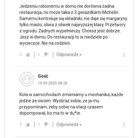
Jedzeniu robionemu w domu nie dorówna żadna
restauracja, no może taka z 3 gwiazdkami Michelin.
Samemu kontroluje się składniki, nie daje się margaryny
tylko masło, oliwa z oliwek najwyższej klasy. Przetwory
z ogrodu. Żadnych wypełnieczy. Chcesz jeść dobrze.
Jesz w domu. Do restauracji to w niedziele po
wycieczce. Nie na codzień.
Odpowiedz »
4
6
Gość
15.09.2025 08:26
Koła w samochodach zmieniamy u mechanika, każde
jedzie ze swoim. Wyobraź sobie, że ja mu
przypominam, żeby sobie na stacji czasem
dopompował, bo ma to w du*ie.
Odpowiedz »
3
2