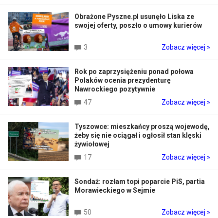
Obrażone Pyszne.pl usunęło Liska ze
swojej oferty, poszło o umowy kurierów
3
Zobacz więcej »
Rok po zaprzysiężeniu ponad połowa
Polaków ocenia prezydenturę
Nawrockiego pozytywnie
47
Zobacz więcej »
Tyszowce: mieszkańcy proszą wojewodę,
żeby się nie ociągał i ogłosił stan klęski
żywiołowej
17
Zobacz więcej »
Sondaż: rozłam topi poparcie PiS, partia
Morawieckiego w Sejmie
50
Zobacz więcej »