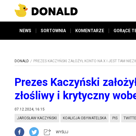
NEWS
SORTOWNIA
KOMENTARZE
GORĄCE T
DONALD
PREZES KACZYŃSKI ZAŁOŻYŁ KONTO NA X I JEST TAM NIE
Prezes Kaczyński założył
złośliwy i krytyczny wob
07.12.2024, 16:15
JAROSŁAW KACZYŃSKI
KOALICJA OBYWATELSKA
PIS
TWITT
WYŚLIJ