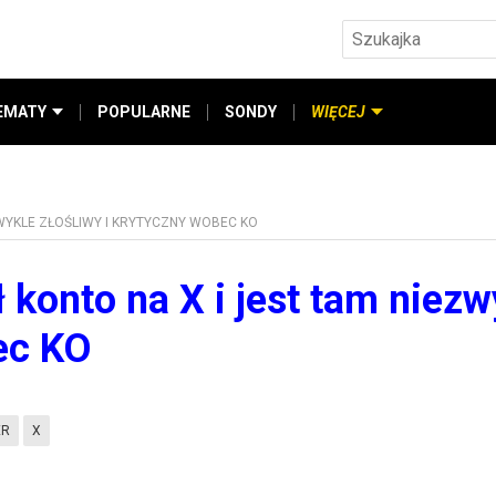
EMATY
POPULARNE
SONDY
WIĘCEJ
ZWYKLE ZŁOŚLIWY I KRYTYCZNY WOBEC KO
 konto na X i jest tam niezw
ec KO
ER
X