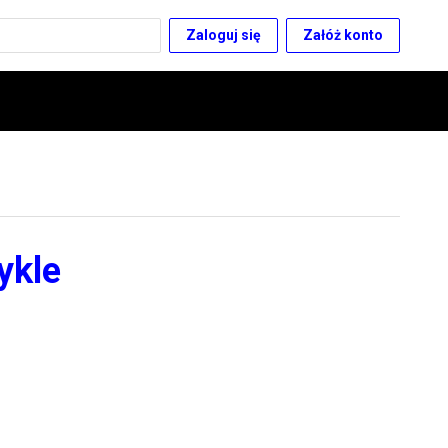
Zaloguj się
Załóż konto
ykle