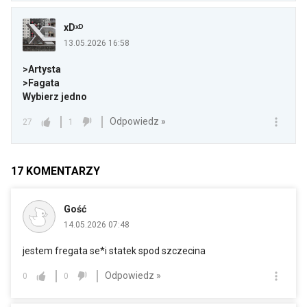
xDˣᴰ
13.05.2026 16:58
>Artysta
>Fagata
Wybierz jedno
Odpowiedz »
27
1
17
KOMENTARZY
Gość
14.05.2026 07:48
jestem fregata se*i statek spod szczecina
Odpowiedz »
0
0