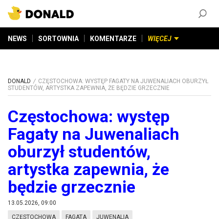
ZAŁÓŻ KONTO
©
2026
DONALD.PL
Wszelkie prawa zastrzeżone
NEWS
SORTOWNIA
KOMENTARZE
WIĘCEJ
DONALD
CZĘSTOCHOWA: WYSTĘP FAGATY NA JUWENALIACH OBURZYŁ
STUDENTÓW, ARTYSTKA ZAPEWNIA, ŻE BĘDZIE GRZECZNIE
Częstochowa: występ
Fagaty na Juwenaliach
oburzył studentów,
artystka zapewnia, że
będzie grzecznie
13.05.2026, 09:00
CZĘSTOCHOWA
FAGATA
JUWENALIA