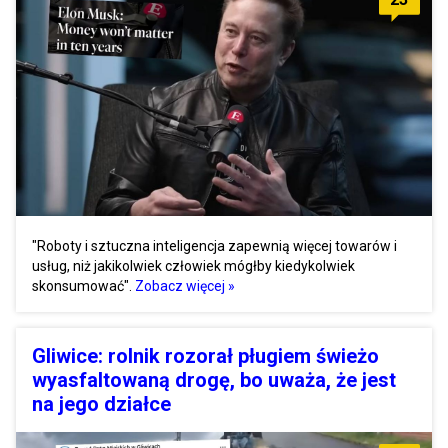
"Roboty i sztuczna inteligencja zapewnią więcej towarów i
usług, niż jakikolwiek człowiek mógłby kiedykolwiek
skonsumować".
Zobacz więcej »
Gliwice: rolnik rozorał pługiem świeżo
wyasfaltowaną drogę, bo uważa, że jest
na jego działce