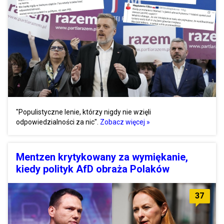
"Populistyczne lenie, którzy nigdy nie wzięli
odpowiedzialności za nic".
Zobacz więcej »
Mentzen krytykowany za wymiękanie,
kiedy polityk AfD obraża Polaków
37