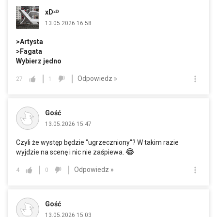
xDˣᴰ
13.05.2026 16:58
>Artysta
>Fagata
Wybierz jedno
Odpowiedz »
27
1
Gość
13.05.2026 15:47
Czyli że występ będzie "ugrzeczniony"? W takim razie
😂
wyjdzie na scenę i nic nie zaśpiewa.
Odpowiedz »
4
0
Gość
13.05.2026 15:03