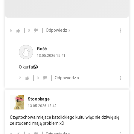
Odpowiedz »
6
0
Gość
13.05.2026 15:41
😱
O kurfa
Odpowiedz »
2
0
Stoopkage
13.05.2026 13:42
Częstochowa miejsce katolickiego kultu więc nie dziwię się
że studenci mają problem xD