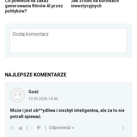
Co powiecie na zakaz
Jak zrobić na kurnikach
generowania filmów AI przez
inwestycyjnych
polityków?
Dodaj komentarz
NAJLEPSZE KOMENTARZE
Gość
13.05.2026 14:46
Może i jest ob**ydliwa i niezbyt inteligentna, ale za to nie
potrafi śpiewać.
Odpowiedz »
25
0