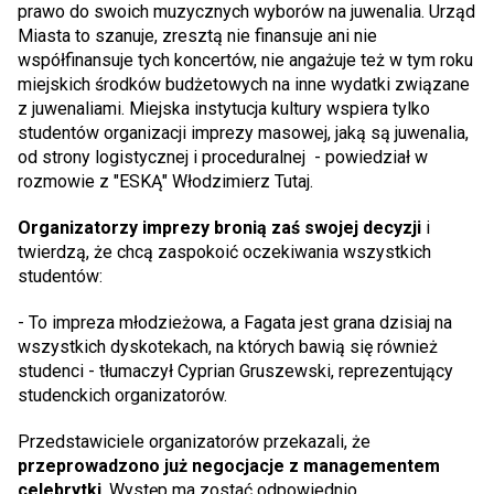
prawo do swoich muzycznych wyborów na juwenalia. Urząd
Miasta to szanuje, zresztą nie finansuje ani nie
współfinansuje tych koncertów, nie angażuje też w tym roku
miejskich środków budżetowych na inne wydatki związane
z juwenaliami. Miejska instytucja kultury wspiera tylko
studentów organizacji imprezy masowej, jaką są juwenalia,
od strony logistycznej i proceduralnej - powiedział w
rozmowie z "ESKĄ" Włodzimierz Tutaj.
Organizatorzy imprezy bronią zaś swojej decyzji
i
twierdzą, że chcą zaspokoić oczekiwania wszystkich
studentów:
- To impreza młodzieżowa, a Fagata jest grana dzisiaj na
wszystkich dyskotekach, na których bawią się również
studenci - tłumaczył Cyprian Gruszewski, reprezentujący
studenckich organizatorów.
Przedstawiciele organizatorów przekazali, że
przeprowadzono już negocjacje z managementem
celebrytki
. Występ ma zostać odpowiednio