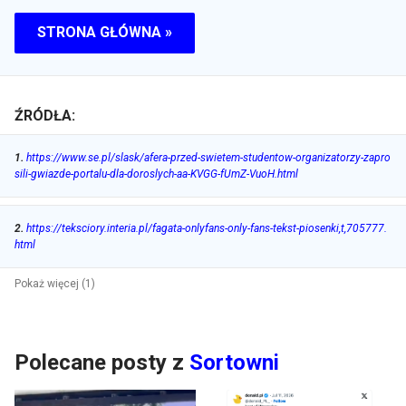
STRONA GŁÓWNA »
ŹRÓDŁA:
1
.
https://www.se.pl/slask/afera-przed-swietem-studentow-organizatorzy-zapro
sili-gwiazde-portalu-dla-doroslych-aa-KVGG-fUmZ-VuoH.html
2
.
https://teksciory.interia.pl/fagata-onlyfans-only-fans-tekst-piosenki,t,705777.
html
Pokaż więcej (1)
Polecane posty z
Sortowni