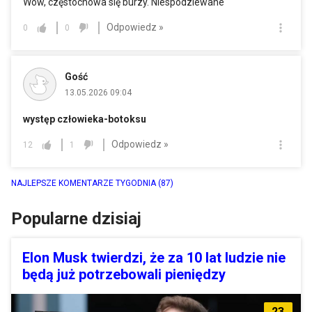
Wow, częstochowa się burzy. Niespodziewane
Odpowiedz »
0
0
Gość
13.05.2026 09:04
występ człowieka-botoksu
Odpowiedz »
12
1
NAJLEPSZE KOMENTARZE TYGODNIA
(87)
Popularne dzisiaj
Elon Musk twierdzi, że za 10 lat ludzie nie
będą już potrzebowali pieniędzy
23