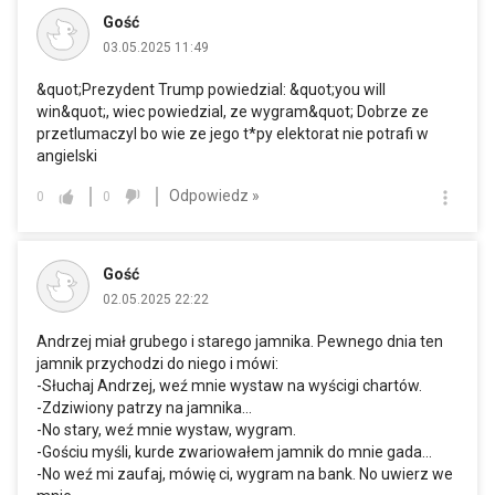
Gość
03.05.2025 11:49
&quot;Prezydent Trump powiedzial: &quot;you will
win&quot;, wiec powiedzial, ze wygram&quot; Dobrze ze
przetlumaczyl bo wie ze jego t*py elektorat nie potrafi w
angielski
Odpowiedz »
0
0
Gość
02.05.2025 22:22
Andrzej miał grubego i starego jamnika. Pewnego dnia ten
jamnik przychodzi do niego i mówi:
-Słuchaj Andrzej, weź mnie wystaw na wyścigi chartów.
-Zdziwiony patrzy na jamnika...
-No stary, weź mnie wystaw, wygram.
-Gościu myśli, kurde zwariowałem jamnik do mnie gada...
-No weź mi zaufaj, mówię ci, wygram na bank. No uwierz we