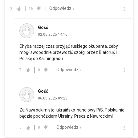
Odpowiedz »
2
16
Gość
02.05.2025 14:16
Chyba raczej czas przyjąć ruskiego okupanta, żeby
mógł swobodnie przewozić czołgi przez Białoruś i
Polskę do Kaliningradu.
Odpowiedz »
7
0
Gość
06.05.2025 09:23
Za Nawrockim stoi ukraińsko-handlowy PiS. Polska nie
będzie podnóżkiem Ukrainy. Precz z Nawrockim!
Odpowiedz »
0
0