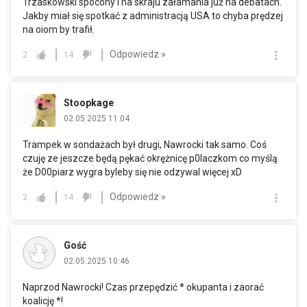
Trzaskowski spocony i na skraju załamania już na debatach.
Jakby miał się spotkać z administracją USA to chyba prędzej
na oiom by trafił.
Odpowiedz »
2
14
Stoopkage
02.05.2025 11:04
Trampek w sondażach był drugi, Nawrocki tak samo. Coś
czuję ze jeszcze będą pękać okrężnicę p0laczkom co myślą
że D00piarz wygra byleby się nie odzywal więcej xD
Odpowiedz »
2
14
Gość
02.05.2025 10:46
Naprzod Nawrocki! Czas przepędzić * okupanta i zaorać
koalicję *!