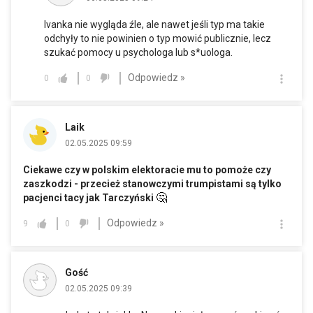
Ivanka nie wygląda źle, ale nawet jeśli typ ma takie
odchyły to nie powinien o typ mowić publicznie, lecz
szukać pomocy u psychologa lub s*uologa.
Odpowiedz »
0
0
Laik
02.05.2025 09:59
Ciekawe czy w polskim elektoracie mu to pomoże czy
zaszkodzi - przecież stanowczymi trumpistami są tylko
🤔
pacjenci tacy jak Tarczyński
Odpowiedz »
9
0
Gość
02.05.2025 09:39