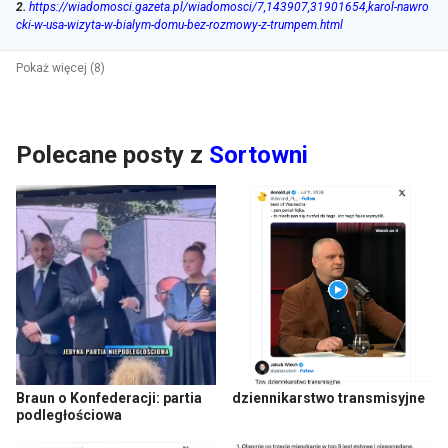
2
.
https://wiadomosci.gazeta.pl/wiadomosci/7,143907,31901654,karol-nawro
cki-w-usa-wizyta-w-bialym-domu-bez-rozmowy-z-trumpem.html
Pokaż więcej (8)
Polecane posty z
Sortowni
Braun o Konfederacji: partia
dziennikarstwo transmisyjne
podległościowa