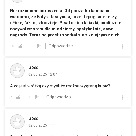
Nie rozumiem poruszenia. Od poczatku kampanii
wiadomo, ze Batyra fascynuja, przestepcy, sutenerzy,
g*iele, fa*sci, zlodzieje. Pisal o nich ksiazki, publicznie
nazywal wzorem dla mlodzierzy, spotykal sie, dawal
nagrody. Teraz po prostu spotkal sie z kolejnym z nich
Odpowiedz »
13
0
Gość
02.05.2025 12:07
A co jest wróżką czy myśli że można wygraną kupić?
Odpowiedz »
7
0
Gość
02.05.2025 11:11