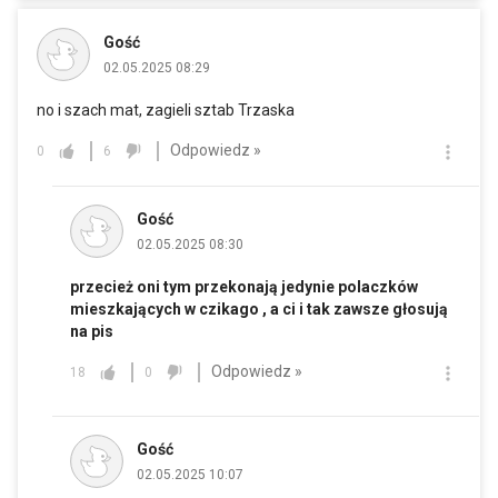
Gość
02.05.2025 08:29
no i szach mat, zagieli sztab Trzaska
Odpowiedz »
0
6
Gość
02.05.2025 08:30
przecież oni tym przekonają jedynie polaczków
mieszkających w czikago , a ci i tak zawsze głosują
na pis
Odpowiedz »
18
0
Gość
02.05.2025 10:07