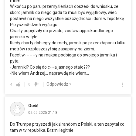
mnie.
W końcu po paru przemyśleniach doszedł do wniosku, że
skoro jamnik do niego gada to musi być wyjątkowy, wiec
postawił na niego wszystkie oszczędności i dom w hipotekę.
Przyszedł dzień wyścigu.
Charty popędziły do przodu, zostawiając skundlonego
jamnika w tyle.
Kiedy charty dobiegły do mety, jamnik po przeczłapaniu kilku
metrów rozpłaszczył się zasapany na ziemi.
Facet w-------y na maksa podbiega do swojego jamnika i
pyta:
-Jamnik!? Co się do c---a jasnego stało???
-Nie wiem Andrzej... naprawdę nie wiem...
Odpowiedz »
4
0
Gość
02.05.2025 21:18
Do Trumpa przyszedł jakiś random z Polski, a ten zapytal co
tam w tv republika. Brzmi legitnie