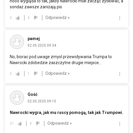
nooo wygląda to tak, jakby Nawrocki miał zacząć zyskiwać, a
sondaż zawsze zaniżają pis
Odpowiedz »
0
9
pamej
02.05.2025 09:34
No, biorac pod uwage zmysl przewidywania Trumpa to
Nawrocki zdobedzie zaszczytne drugie miejsce...
Odpowiedz »
5
1
Gość
02.05.2025 09:15
Nawrocki wygra, jak mu ruscy pomogą, tak jak Trumpowi.
Odpowiedz »
21
0