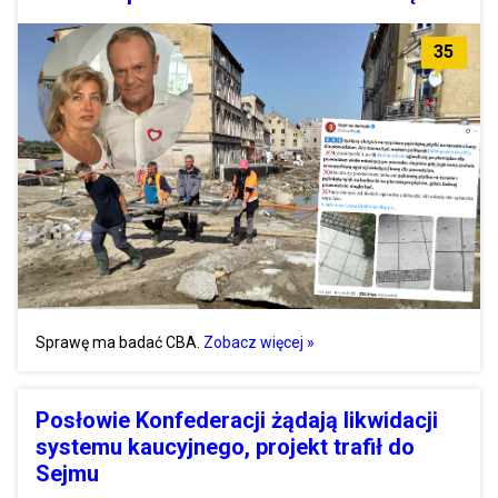
35
Sprawę ma badać CBA.
Zobacz więcej »
Posłowie Konfederacji żądają likwidacji
systemu kaucyjnego, projekt trafił do
Sejmu