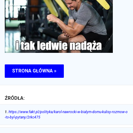
STRONA GŁÓWNA »
ŹRÓDŁA:
1
.
https://www.fakt.pl/polityka/karol-nawrocki-w-bialym-domu-kulisy-rozmow-o
-to-byl-pytany/2rkc475