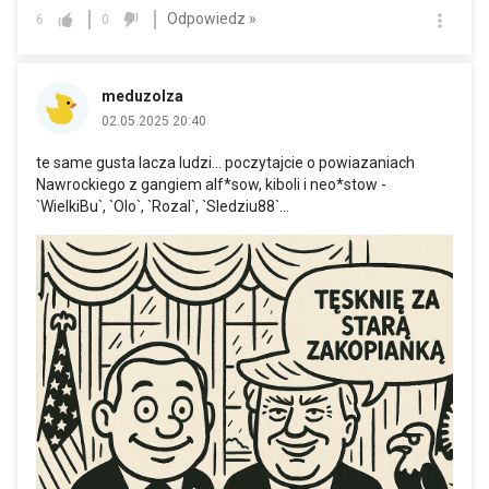
Odpowiedz »
6
0
meduzolza
02.05.2025 20:40
te same gusta lacza ludzi... poczytajcie o powiazaniach
Nawrockiego z gangiem alf*sow, kiboli i neo*stow -
`WielkiBu`, `Olo`, `Rozal`, `Sledziu88`...