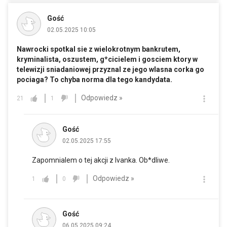
Gość
02.05.2025 10:05
Nawrocki spotkal sie z wielokrotnym bankrutem,
kryminalista, oszustem, g*cicielem i gosciem ktory w
telewizji sniadaniowej przyznal ze jego wlasna corka go
pociaga? To chyba norma dla tego kandydata.
Odpowiedz »
21
1
Gość
02.05.2025 17:55
Zapomnialem o tej akcji z Ivanka. Ob*dliwe.
Odpowiedz »
1
0
Gość
06.05.2025 09:24