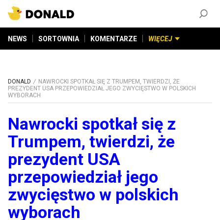
ZAŁÓŻ KONTO
©
2026
DONALD.PL
Wszelkie prawa zastrzeżone
NEWS
SORTOWNIA
KOMENTARZE
WIĘCEJ
DONALD
NAWROCKI SPOTKAŁ SIĘ Z TRUMPEM, TWIERDZI, ŻE
PREZYDENT USA PRZEPOWIEDZIAŁ JEGO ZWYCIĘSTWO W POLSKICH
WYBORACH
Nawrocki spotkał się z
Trumpem, twierdzi, że
prezydent USA
przepowiedział jego
zwycięstwo w polskich
wyborach