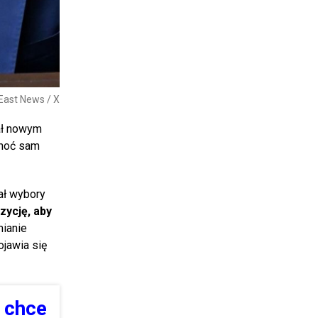
 East News / X
tał nowym
choć sam
ał wybory
ycję, aby
mianie
ojawia się
 chce