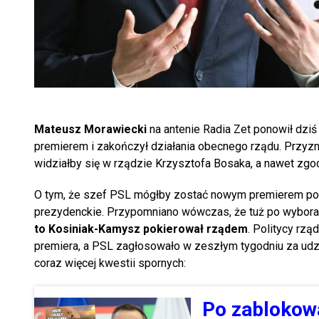
Mateusz Morawiecki
na antenie Radia Zet ponowił dziś
premierem i zakończył działania obecnego rządu. Przyznał 
widziałby się w rządzie Krzysztofa Bosaka, a nawet zg
O tym, że szef PSL mógłby zostać nowym premierem pono
prezydenckie. Przypomniano wówczas, że tuż po wyborac
to Kosiniak-Kamysz pokierował rządem
. Politycy rzą
premiera, a PSL zagłosowało w zeszłym tygodniu za udzie
coraz więcej kwestii spornych:
Po zablokowa