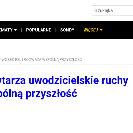
EMATY
POPULARNE
SONDY
WIĘCEJ
Y WOBEC PSL I ROZWAŻA WSPÓLNĄ PRZYSZŁOŚĆ
arza uwodzicielskie ruchy
ólną przyszłość