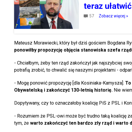
teraz ułatw
57
Zobacz więcej »
Mateusz Morawiecki, który był dziś gościem Bogdana Ry
ponowiłby propozycję objęcia stanowiska szefa rzą
- Chciałbym, żeby ten rząd zakończył jak najszybciej sw
potrafią zrobić, to chwalić się naszymi projektami - odpa
- Mogę ponowić propozycję [dla Kosiniaka-Kamysza].
To 
Obywatelską i zakończyć 130-letnią historię.
Nie wiem,
Dopytywany, czy to oznaczałoby koalicję PiS z PSL i Kon
- Rozumiem że PSL-owi może być trudno taką koalicję zaa
tym, że
warto zakończyć ten bardzo zły rząd i warto