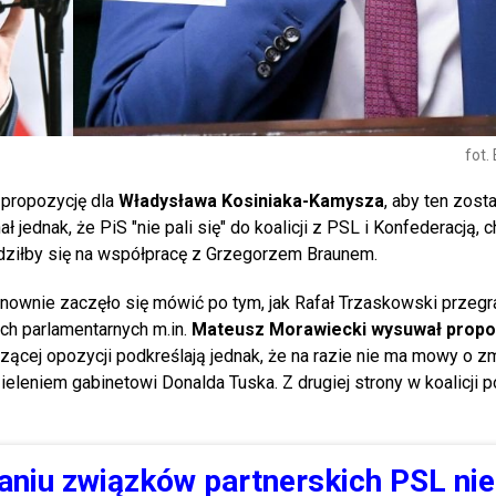
fot.
 propozycję dla
Władysława Kosiniaka-Kamysza
, aby ten zos
jednak, że PiS "nie pali się" do koalicji z PSL i Konfederacją, 
odziłby się na współpracę z Grzegorzem Braunem.
wnie zaczęło się mówić po tym, jak Rafał Trzaskowski przegr
h parlamentarnych m.in.
Mateusz Morawiecki wysuwał propoz
dzącej opozycji podkreślają jednak, że na razie nie ma mowy o z
leniem gabinetowi Donalda Tuska. Z drugiej strony w koalicji p
niu związków partnerskich PSL nie