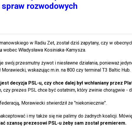
ić spraw rozwodowych
manowskiego w Radiu Zet, został dziś zapytany, czy w obecny
du
wobec Władysława Kosiniaka-Kamysza.
oje swój przesmutny żywot i niesławne działania, ponieważ jedyn
rł Morawiecki, wskazując m.in. na 800 czy terminal T3 Baltic Hub.
jest decyzja PSL-u, czy chce dalej był wchłaniany przez Pl
 czy prezes PSL chce być ostatnim, który zwinie chorągwie - d
federacją, Morawiecki stwierdził że "niekoniecznie".
kceptować i my także się nie palimy do żadnych koalicji. Mówię
 dać szansę prezesowi PSL-u żeby sam został premierem.