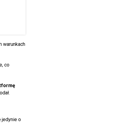
ch warunkach
e, co
atformę
odał.
 jedynie o