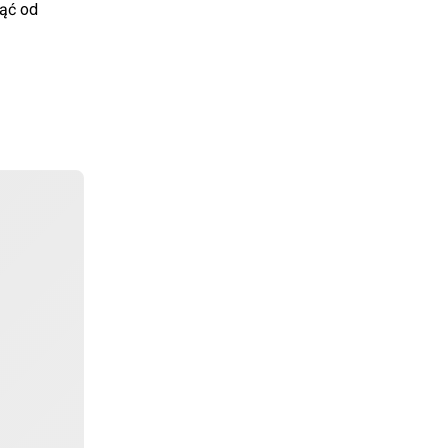
nąć od