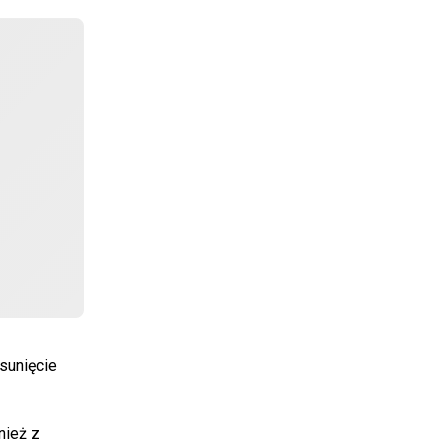
dsunięcie
nież z