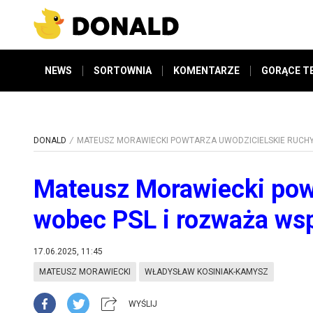
NEWS
SORTOWNIA
KOMENTARZE
GORĄCE T
DONALD
MATEUSZ MORAWIECKI POWTARZA UWODZICIELSKIE RUCH
Mateusz Morawiecki powt
wobec PSL i rozważa wsp
17.06.2025, 11:45
MATEUSZ MORAWIECKI
WŁADYSŁAW KOSINIAK-KAMYSZ
WYŚLIJ