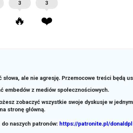
3
3
🔥
❤️
ć słowa, ale nie agresję. Przemocowe treści będą u
ać embedów z mediów społecznościowych.
możesz zobaczyć wszystkie swoje dyskusje w jednym
i na stronę główną.
z do naszych patronów:
https://patronite.pl/donaldpl