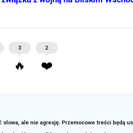
3
2
🔥
❤️
ć słowa, ale nie agresję. Przemocowe treści będą u