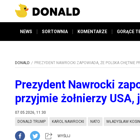
NEWS
SORTOWNIA
KOMENTARZE
GORĄCE T
DONALD
PREZYDENT NAWROCKI ZAPOWIADA, ŻE POLSKA CHĘTNIE PR
Prezydent Nawrocki zapo
przyjmie żołnierzy USA, 
07.05.2026, 11:30
DONALD TRUMP
KAROL NAWROCKI
NATO
WŁADYSŁAW KOSIN
WYŚLIJ