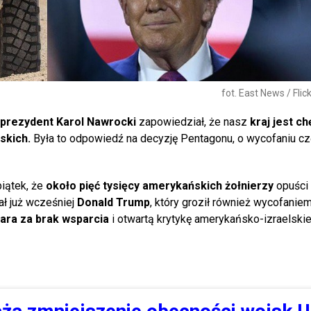
fot. East News / Flic
prezydent Karol Nawrocki
zapowiedział, że nasz
kraj jest ch
skich.
Była to odpowiedź na decyzję Pentagonu, o wycofaniu cz
piątek, że
około pięć tysięcy amerykańskich żołnierzy
opuści 
ał już wcześniej
Donald Trump
, który groził również wycofanie
ara za brak wsparcia
i otwartą krytykę amerykańsko-izraelskie