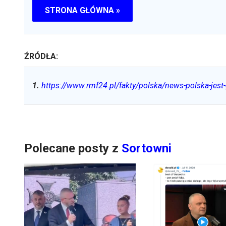
STRONA GŁÓWNA »
ŹRÓDŁA:
1
.
https://www.rmf24.pl/fakty/polska/news-polska-jest-
Polecane posty z
Sortowni