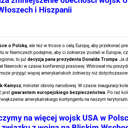
ża zmniejszenie obecności wojsk 
łoszech i Hiszpanii
osce o Polskę
, ale też w trosce o całą Europę, aby przekonać pr
u w Niemczech podejmie, aby ci żołnierze zostali w Europie, cz
gionie, to już
decyzja pana prezydenta Donalda Trumpa
. Ja 
ł Nawrocki w czasie konferencji prasowej. Wtórował mu prezyde
aj może przyjąć więcej amerykańskich żołnierzy niż dotychczasow
ak-Kamysz
, minister obrony narodowej. W czasie inauguracji kole
 jest
gwarantem europejskiego bezpieczeństwa
. Po raz ko
większenie amerykańskiego kontyngentu na naszym terytorium
czymy na więcej wojsk USA w Polsc
o związku z wojną na Bliskim Wscho