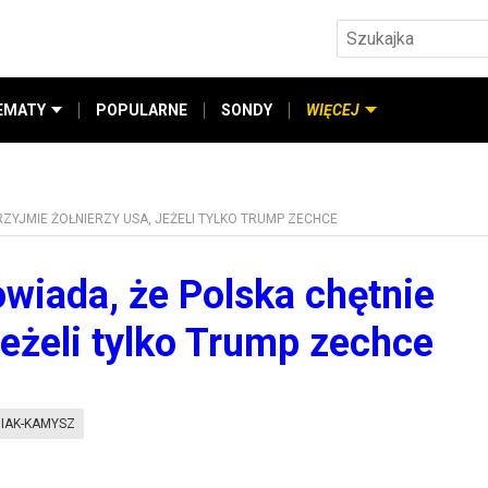
EMATY
POPULARNE
SONDY
WIĘCEJ
ZYJMIE ŻOŁNIERZY USA, JEŻELI TYLKO TRUMP ZECHCE
wiada, że Polska chętnie
jeżeli tylko Trump zechce
IAK-KAMYSZ