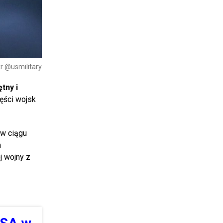
kr @usmilitary
ętny i
ęści wojsk
w ciągu
m
j wojny z