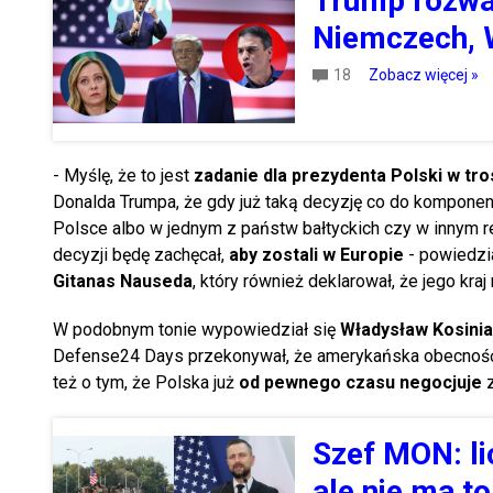
Trump rozwa
Niemczech, W
18
Zobacz więcej »
- Myślę, że to jest
zadanie dla prezydenta Polski w tr
Donalda Trumpa, że gdy już taką decyzję co do komponent
Polsce albo w jednym z państw bałtyckich czy w innym re
decyzji będę zachęcał,
aby zostali w Europie
- powiedzia
Gitanas Nauseda
, który również deklarował, że jego kr
W podobnym tonie wypowiedział się
Władysław Kosini
Defense24 Days przekonywał, że amerykańska obecność
też o tym, że Polska już
od pewnego czasu negocjuje
z
Szef MON: li
ale nie ma t