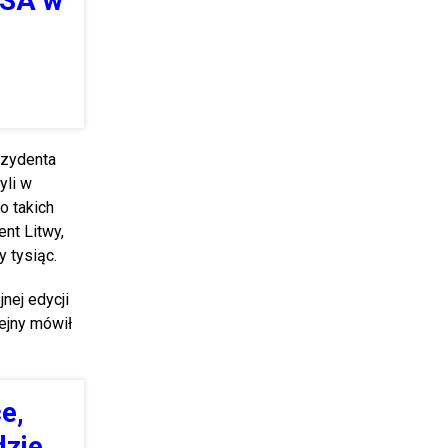
USA w
ezydenta
yli w
do takich
nt Litwy,
y tysiąc.
jnej edycji
lejny mówił
.
e,
dzie