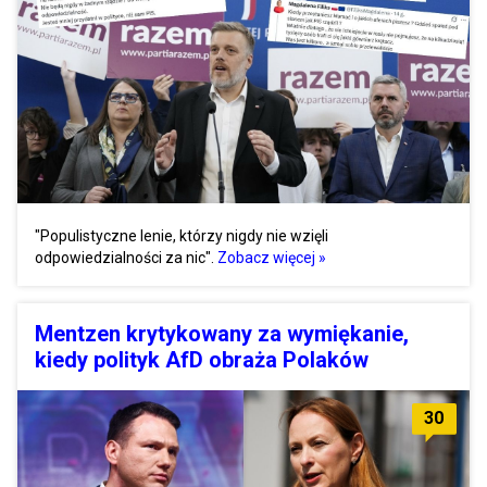
"Populistyczne lenie, którzy nigdy nie wzięli
odpowiedzialności za nic".
Zobacz więcej »
Mentzen krytykowany za wymiękanie,
kiedy polityk AfD obraża Polaków
30