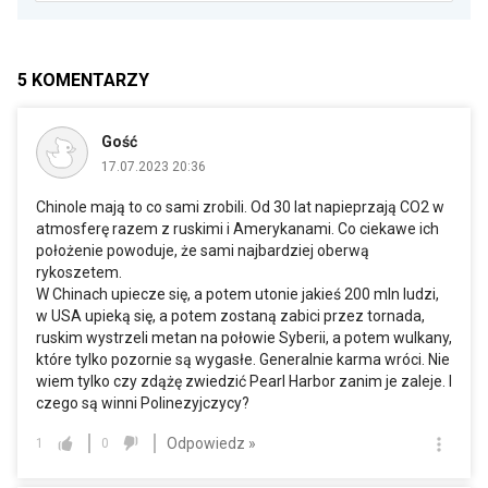
5
KOMENTARZY
Gość
17.07.2023 20:36
Chinole mają to co sami zrobili. Od 30 lat napieprzają CO2 w
atmosferę razem z ruskimi i Amerykanami. Co ciekawe ich
położenie powoduje, że sami najbardziej oberwą
rykoszetem.
W Chinach upiecze się, a potem utonie jakieś 200 mln ludzi,
w USA upieką się, a potem zostaną zabici przez tornada,
ruskim wystrzeli metan na połowie Syberii, a potem wulkany,
które tylko pozornie są wygasłe. Generalnie karma wróci. Nie
wiem tylko czy zdążę zwiedzić Pearl Harbor zanim je zaleje. I
czego są winni Polinezyjczycy?
Odpowiedz »
1
0