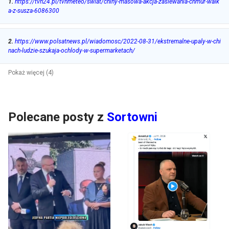
1
.
https://tvn24.pl/tvnmeteo/swiat/chiny-masowa-akcja-zasiewania-chmur-walk
a-z-susza-6086300
2
.
https://www.polsatnews.pl/wiadomosc/2022-08-31/ekstremalne-upaly-w-chi
nach-ludzie-szukaja-ochlody-w-supermarketach/
Pokaż więcej (4)
Polecane posty z
Sortowni