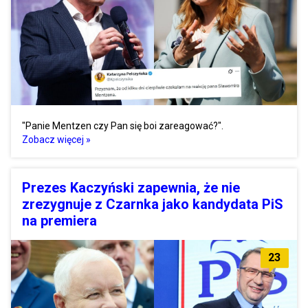
"Panie Mentzen czy Pan się boi zareagować?".
Zobacz więcej »
Prezes Kaczyński zapewnia, że nie
zrezygnuje z Czarnka jako kandydata PiS
na premiera
23