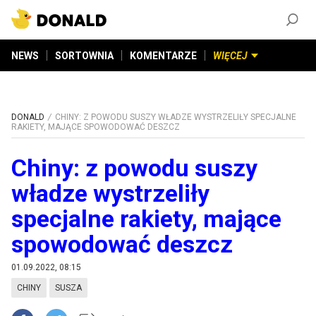
ZAŁÓŻ KONTO
©
2026
DONALD.PL
Wszelkie prawa zastrzeżone
NEWS
SORTOWNIA
KOMENTARZE
WIĘCEJ
DONALD
CHINY: Z POWODU SUSZY WŁADZE WYSTRZELIŁY SPECJALNE
RAKIETY, MAJĄCE SPOWODOWAĆ DESZCZ
Chiny: z powodu suszy
władze wystrzeliły
specjalne rakiety, mające
spowodować deszcz
01.09.2022, 08:15
CHINY
SUSZA